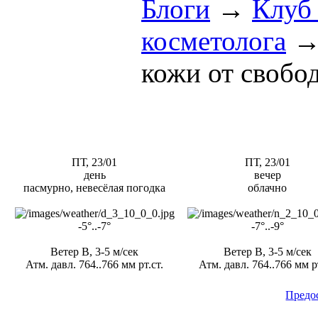
Блоги
→
Клуб
косметолога
кожи от свобо
ПТ, 23/01
ПТ, 23/01
день
вечер
пасмурно, невесёлая погодка
облачно
-5°..-7°
-7°..-9°
Ветер В, 3-5 м/сек
Ветер В, 3-5 м/сек
Атм. давл. 764..766 мм рт.ст.
Атм. давл. 764..766 мм рт
Предо