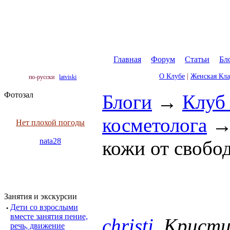
Главная
|
Форум
|
Статьи
|
Бл
О Клубе
|
Женская Кл
по-русски
latviski
Фотозал
Блоги
→
Клуб
косметолога
Нет плохой погоды
nata28
кожи от свобо
Занятия и экскурсии
·
Дети со взрослыми
вместе занятия пение,
christi
, Крист
речь, движение