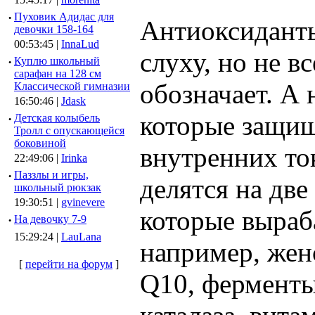
·
Пуховик Адидас для
Антиоксиданты 
девочки 158-164
00:53:45 |
InnaLud
слуху, но не в
·
Куплю школьный
сарафан на 128 см
обозначает. А 
Классической гимназии
16:50:46 |
Jdask
которые защищ
·
Детская колыбель
Тролл с опускающейся
боковиной
внутренних то
22:49:06 |
Irinka
·
Паззлы и игры,
делятся на дв
школьный рюкзак
19:30:51 |
gvinevere
которые выраб
·
Hа девочку 7-9
15:29:24 |
LauLana
например, жен
[
перейти на форум
]
Q10, ферменты