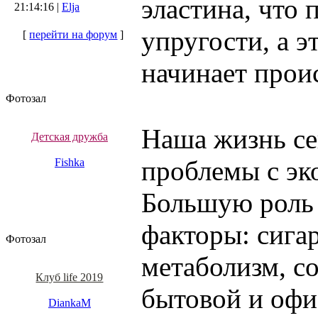
эластина, что 
21:14:16 |
Elja
упругости, а э
[
перейти на форум
]
начинает прои
Фотозал
Наша жизнь сег
Детская дружба
проблемы с эк
Fishka
Большую роль
факторы: сига
Фотозал
метаболизм, с
Клуб life 2019
бытовой и офи
DiankaM