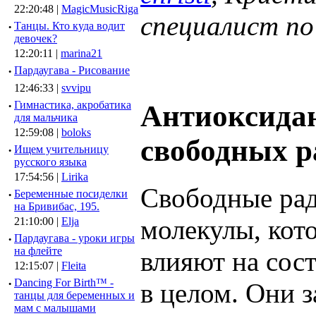
22:20:48 |
MagicMusicRiga
специалист по
·
Танцы. Кто куда водит
девочек?
12:20:11 |
marina21
·
Пардаугава - Рисование
12:46:33 |
svvipu
·
Гимнастика, акробатика
Антиоксидан
для мальчика
12:59:08 |
boloks
свободных р
·
Ищем учительницу
русского языка
17:54:56 |
Lirika
Свободные рад
·
Беременные посиделки
на Бривибас, 195.
молекулы, кот
21:10:00 |
Elja
·
Пардаугава - уроки игры
на флейте
влияют на сос
12:15:07 |
Fleita
·
Dancing For Birth™ -
в целом. Они з
танцы для беременных и
мам с малышами