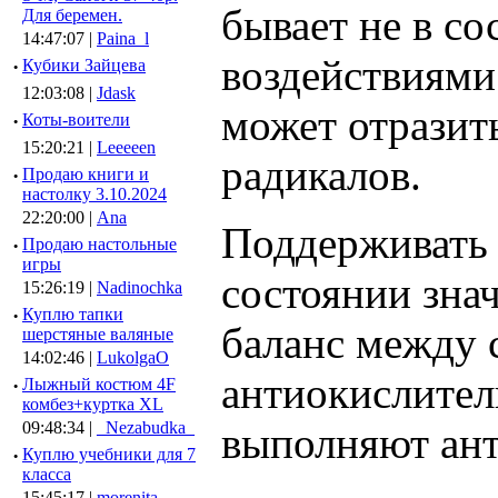
бывает не в с
Для беремен.
14:47:07 |
Paina_l
воздействиями
·
Кубики Зайцева
12:03:08 |
Jdask
может отразить
·
Коты-воители
15:20:21 |
Leeeeen
радикалов.
·
Продаю книги и
настолку 3.10.2024
22:20:00 |
Ana
Поддерживать 
·
Продаю настольные
игры
состоянии зна
15:26:19 |
Nadinochka
·
Куплю тапки
баланс между 
шерстяные валяные
14:02:46 |
LukolgaO
антиокислител
·
Лыжный костюм 4F
комбез+куртка XL
09:48:34 |
_Nezabudka_
выполняют ан
·
Куплю учебники для 7
класса
15:45:17 |
morenita