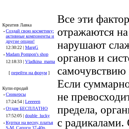
Все эти факто
Креатив Лавка
отражаются на
·
Создай свою косметику:
активные компоненты и
нарушают сла
другие опции!
12:30:22 |
MargG
органов и сист
·
Madam Pompon's shop
12:18:33 |
Vladkina_mama
самочувствию 
[
перейти на форум
]
Если суммарно
Купи-продай
не превосходи
·
Сникерсы
17:24:54 |
Leeeeen
предела, орган
·
Отдам БЕСПЛАТНО
17:52:05 |
double_lucky
с радикалами.
·
Куртки на весну, платья
S-M, Сапоги 37-40р.