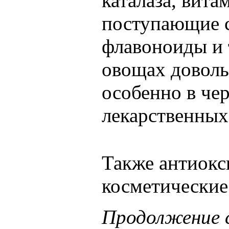
каталаза, витам
поступающие с
флавоноиды и т
овощах доволь
особенно в че
лекарственных
Также антиокс
косметические 
Продолжение с