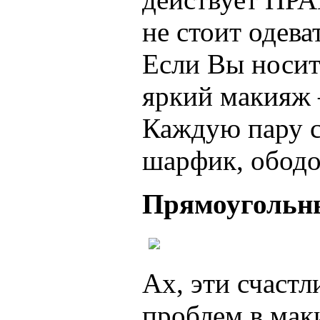
не стоит одева
Если Вы носит
яркий макияж –
Каждую пару с
шарфик, ободо
Прямоугольны
Ах, эти счаст
проблем в мак