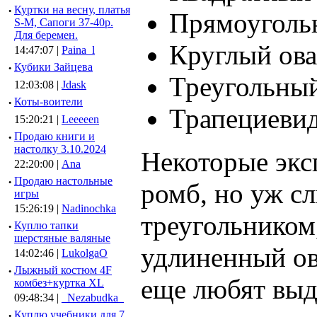
·
Куртки на весну, платья
Прямоуголь
S-M, Сапоги 37-40р.
Для беремен.
Круглый ова
14:47:07 |
Paina_l
·
Кубики Зайцева
Треугольный
12:03:08 |
Jdask
·
Коты-воители
Трапециеви
15:20:21 |
Leeeeen
·
Продаю книги и
настолку 3.10.2024
Некоторые экс
22:20:00 |
Ana
·
Продаю настольные
ромб, но уж с
игры
15:26:19 |
Nadinochka
треугольником,
·
Куплю тапки
шерстяные валяные
удлиненный ов
14:02:46 |
LukolgaO
·
Лыжный костюм 4F
еще любят выд
комбез+куртка XL
09:48:34 |
_Nezabudka_
·
Куплю учебники для 7