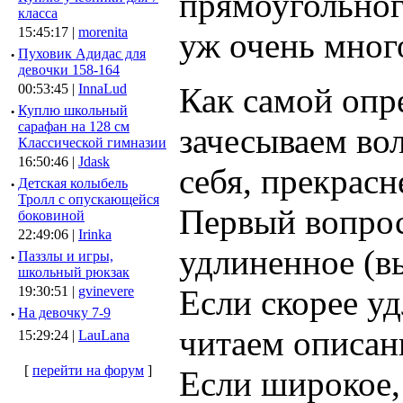
прямоугольног
класса
15:45:17 |
morenita
уж очень много
·
Пуховик Адидас для
девочки 158-164
00:53:45 |
InnaLud
Как самой опр
·
Куплю школьный
сарафан на 128 см
зачесываем во
Классической гимназии
16:50:46 |
Jdask
себя, прекрасн
·
Детская колыбель
Тролл с опускающейся
Первый вопрос
боковиной
22:49:06 |
Irinka
удлиненное (в
·
Паззлы и игры,
школьный рюкзак
19:30:51 |
gvinevere
Если скорее у
·
Hа девочку 7-9
читаем описан
15:29:24 |
LauLana
[
перейти на форум
]
Если широкое,