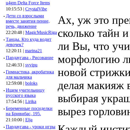
u4gm Delta Force Items
10:15:53 |
CrystalVibe
·
Дети со взрослыми
Ах, уж это пр
вместе занятия пение,
речь, движение
сколько тайн и
22:20:48 |
MagicMusicRiga
·
Танцы. Кто куда водит
ли Вы, что уч
девочек?
12:20:11 |
marina21
морфологию ли
·
Пардаугава - Рисование
12:46:33 |
svvipu
новой стрижки
·
Гимнастика, акробатика
для мальчика
делая макияж в
12:59:08 |
boloks
·
Ищем учительницу
выбирая украш
русского языка
17:54:56 |
Lirika
вырез горловин
·
Беременные посиделки
на Бривибас, 195.
21:10:00 |
Elja
Каждый инстит
·
Пардаугава - уроки игры