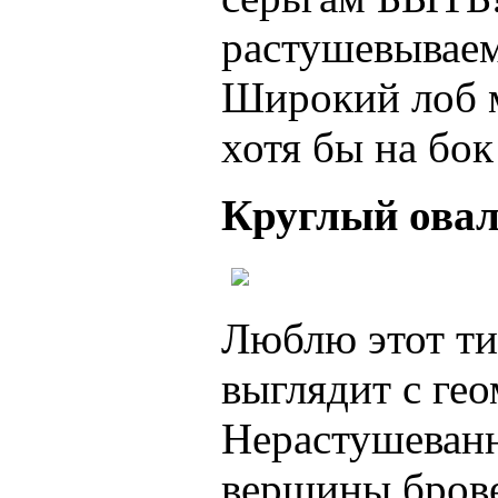
растушевываем
Широкий лоб м
хотя бы на бо
Круглый ова
Люблю этот ти
выглядит с ге
Нерастушеванн
вершины брове