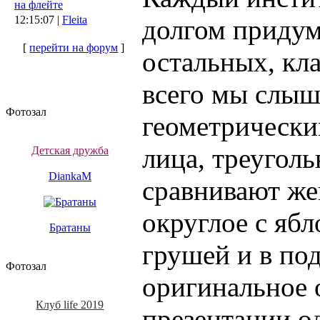
на флейте
12:15:07 |
Fleita
долгом придум
[
перейти на форум
]
остальных, кл
всего мы слыш
Фотозал
геометрически
лица, треугол
Детская дружба
DiankaM
сравнивают же
округлое с ябл
Братаны
грушей и в по
Фотозал
оригинальное 
Клуб life 2019
презентации о