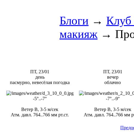
Блоги
→
Клуб
макияж
→
Про
ПТ, 23/01
ПТ, 23/01
день
вечер
пасмурно, невесёлая погодка
облачно
-5°..-7°
-7°..-9°
Ветер В, 3-5 м/сек
Ветер В, 3-5 м/сек
Атм. давл. 764..766 мм рт.ст.
Атм. давл. 764..766 мм рт
Предо