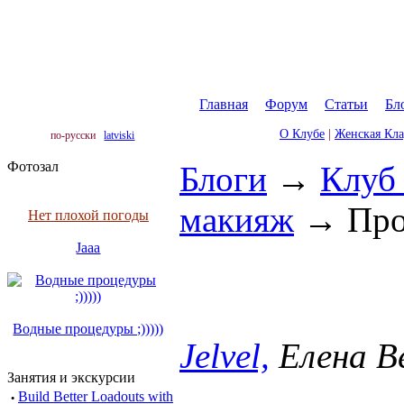
Главная
|
Форум
|
Статьи
|
Бл
О Клубе
|
Женская Кл
по-русски
latviski
Фотозал
Блоги
→
Клуб
макияж
→
Про
Нет плохой погоды
Jaaa
Водные процедуры ;)))))
Jelvel,
Елена В
Занятия и экскурсии
·
Build Better Loadouts with