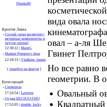
DiankaM
косметической
вида овала но
кинематографа
Креатив Лавка
·
Создай свою косметику:
активные компоненты и
овал – а-ля Ше
другие опции!
12:30:22 |
MargG
Гвинет Пелтроу
·
Madam Pompon's shop
12:18:33 |
Vladkina_mama
Но все равно в
[
перейти на форум
]
геометрии. В о
Купи-продай
·
Сникерсы
Овальный о
17:24:54 |
Leeeeen
·
Отдам БЕСПЛАТНО
Квадратный 
17:52:05 |
double_lucky