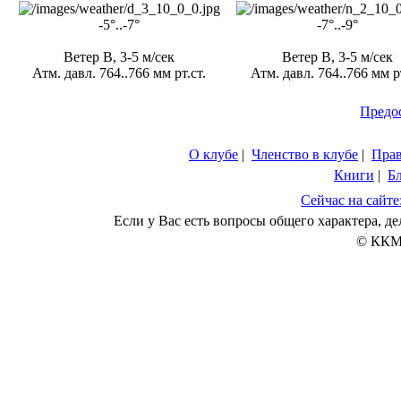
-5°..-7°
-7°..-9°
Ветер В, 3-5 м/сек
Ветер В, 3-5 м/сек
Атм. давл. 764..766 мм рт.ст.
Атм. давл. 764..766 мм рт
Предо
О клубе
|
Членство в клубе
|
Пра
Книги
|
Б
Сейчас на сайте
Если у Вас есть вопросы общего характера, 
© ККМ