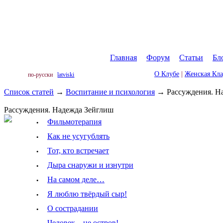
Главная
|
Форум
|
Статьи
|
Бл
О Клубе
|
Женская Кл
по-русски
latviski
Список статей
→
Воспитание и психология
→
Рассуждения. Н
Рассуждения. Надежда Зейглиш
·
Фильмотерапия
·
Как не усугублять
·
Тот, кто встречает
·
Дыра снаружи и изнутри
·
На самом деле…
·
Я люблю твёрдый сыр!
·
О сострадании
Человек – не остров!