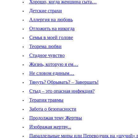
·
Хорошо, когда женщина сыта…
·
Детские страхи
·
Аллергия на любовь
·
Отложить на никогда
·
Семья в моей голове
·
Теорема любви
·
Стадное чувство
·
Жизнь, которую я ем…
·
Не словом единым…
·
Тянуть? Обрывать? – Завершать!
·
Стыд – это опасная инфекция?
·
Терапия травмы
·
Забота о безопасности
·
Продолжая тему Жертвы
·
Изображая жертву...
·
Параллельные миры или Переводчик на «щучий» в