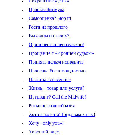
·
Сохранение «улик»
·
Простая формула
·
Самооценка? Stop it!
·
Гости из прошлого
·
Выходим на тропу?..
·
Одиночество невозможно!
·
Прощание с «Иронией судьбы»
·
Принять нельзя исправить
·
Проверка беспомощностью
·
Плата за «спасение»
·
Жизнь – товар или услуга?
·
Цугцванг? Call the Midwife!
·
Роскошь разнообразия
·
Хотите хотеть? Тогда вам к нам!
·
Хочу «only you»!
·
Хороший вкус