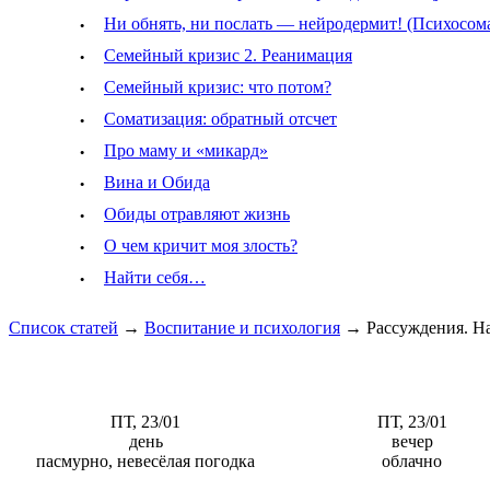
·
Ни обнять, ни послать — нейродермит! (Психосом
·
Семейный кризис 2. Реанимация
·
Семейный кризис: что потом?
·
Соматизация: обратный отсчет
·
Про маму и «микард»
·
Вина и Обида
·
Обиды отравляют жизнь
·
О чем кричит моя злость?
·
Найти себя…
Список статей
→
Воспитание и психология
→
Рассуждения. Н
ПТ, 23/01
ПТ, 23/01
день
вечер
пасмурно, невесёлая погодка
облачно