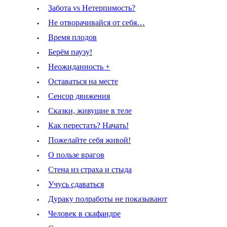
·
Забота vs Нетерпимость?
·
Не отворачивайся от себя…
·
Время плодов
·
Берём паузу!
·
Неожиданность +
·
Оставаться на месте
·
Сенсор движения
·
Сказки, живущие в теле
·
Как перестать? Начать!
·
Пожелайте себя живой!
·
О пользе врагов
·
Стена из страха и стыда
·
Учусь сдаваться
·
Дураку полработы не показывают
·
Человек в скафандре