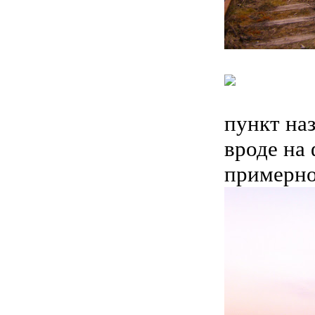
пункт на
вроде на 
примерно