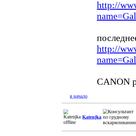
http://ww
name=Gal
последне
http://ww
name=Gal
CANON po
в начало
Katenjka