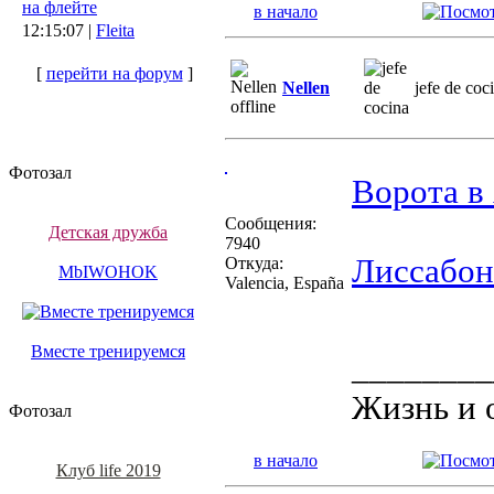
на флейте
в начало
12:15:07 |
Fleita
[
перейти на форум
]
Nellen
jefe de coc
Фотозал
Ворота в
Сообщения:
Детская дружба
7940
Лиссабон
Откуда:
MbIWOHOK
Valencia, España
Вместе тренируемся
________
Жизнь и 
Фотозал
в начало
Клуб life 2019