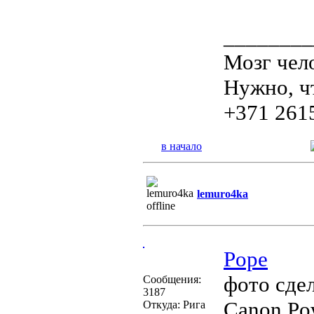
________
Мозг чело
Нужно, ч
+371 261
в начало
lemuro4ka
Pope
фото сде
Сообщения:
3187
Canon Po
Откуда: Рига