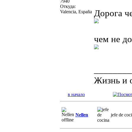
7940
Откуда:
Дорога ч
Valencia, España
чем не д
________
Жизнь и 
в начало
Nellen
jefe de coc