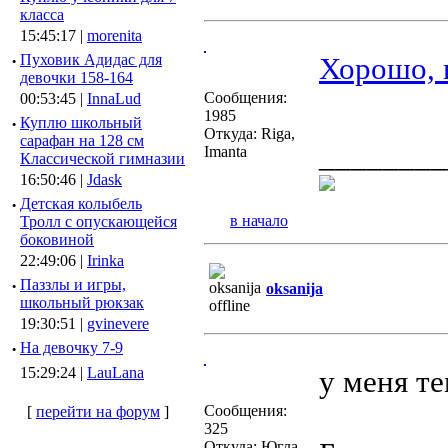
класса
15:45:17 |
morenita
·
Пуховик Адидас для
Хорошо, к
девочки 158-164
Сообщения:
00:53:45 |
InnaLud
1985
·
Куплю школьный
Откуда: Riga,
сарафан на 128 см
________
Imanta
Классической гимназии
16:50:46 |
Jdask
·
Детская колыбель
в начало
Тролл с опускающейся
боковиной
22:49:06 |
Irinka
·
Паззлы и игры,
oksanija
школьный рюкзак
19:30:51 |
gvinevere
·
Hа девочку 7-9
15:29:24 |
LauLana
у меня т
Сообщения:
[
перейти на форум
]
325
Откуда: Югла