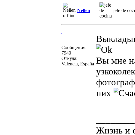
Nellen
jefe de coc
Выкладыв
Сообщения:
7940
Вы мне н
Откуда:
Valencia, España
узкоколе
фотограф
них
________
Жизнь и 