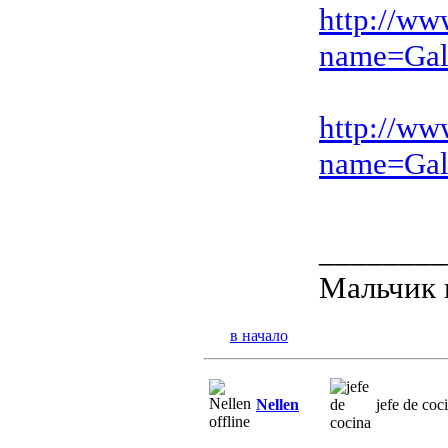
http://ww
name=Gal
http://ww
name=Gal
________
Мальчик 
в начало
Nellen
jefe de coc