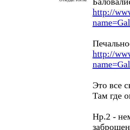
Баловали
http://ww
name=Gal
Печально
http://ww
name=Gal
Это все с
Там где о
Нр.2 - н
заброшен