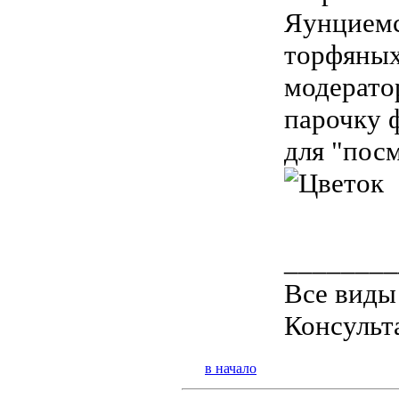
Яунциемс
торфяных
модерато
парочку 
для "пос
________
Все виды
Консульт
в начало