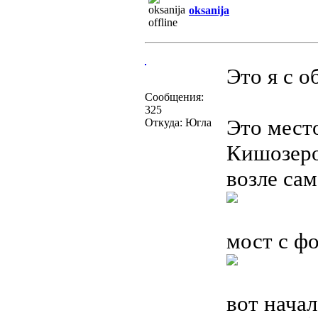
oksanija
Это я с 
Сообщения:
325
Это место
Откуда: Югла
Кишозеро
возле сам
мост с фо
вот нача