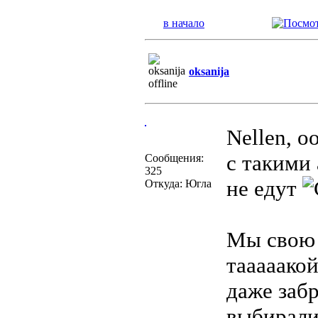
в начало
oksanija
Nellen, о
с такими 
Сообщения:
325
не едут
Откуда: Югла
Мы свою 
тааааако
даже заб
выбирали