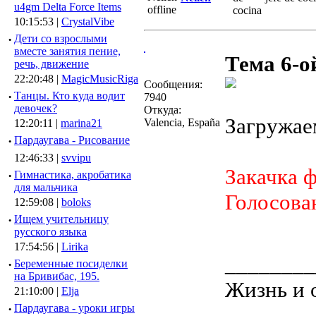
u4gm Delta Force Items
10:15:53 |
CrystalVibe
·
Дети со взрослыми
вместе занятия пение,
Тема 6-о
речь, движение
22:20:48 |
MagicMusicRiga
Сообщения:
·
Танцы. Кто куда водит
7940
девочек?
Откуда:
Загружа
Valencia, España
12:20:11 |
marina21
·
Пардаугава - Рисование
12:46:33 |
svvipu
Закачка ф
·
Гимнастика, акробатика
для мальчика
Голосован
12:59:08 |
boloks
·
Ищем учительницу
русского языка
17:54:56 |
Lirika
________
·
Беременные посиделки
на Бривибас, 195.
Жизнь и 
21:10:00 |
Elja
·
Пардаугава - уроки игры