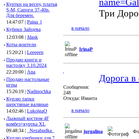
name=Gal
·
Куртки на весну, платья
S-M, Сапоги 37-40р.
Три Доро
Для беремен.
14:47:07 |
Paina_l
в начало
·
Кубики Зайцева
12:03:08 |
Jdask
·
Коты-воители
IrinaP
15:20:21 |
Leeeeen
·
Продаю книги и
настолку 3.10.2024
22:20:00 |
Ana
Дорога в
·
Продаю настольные
игры
Сообщения:
15:26:19 |
Nadinochka
248
Откуда: Иманта
·
Куплю тапки
шерстяные валяные
в начало
14:02:46 |
LukolgaO
·
Лыжный костюм 4F
комбез+куртка XL
09:48:34 |
_Nezabudka_
jurgalina
Фо
·
Куплю учебники для 7