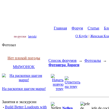
Главная
|
Форум
|
Статьи
|
Бл
О Клубе
|
Женская Кл
по-русски
latviski
Фотозал
Нет плохой погоды
Список форумов
→
Фотозалы
→
Фотоигра Дороги
MbIWOHOK
На раскопки шагом марш!
Занятия и экскурсии
·
Build Better Loadouts with
Nellen
jefe de coc