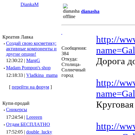
DiankaM
dianasha
http://ww
Креатив Лавка
·
Создай свою косметику:
name=Gal
Сообщения:
активные компоненты и
384
другие опции!
Дорога д
Откуда:
12:30:22 |
MargG
Столица-
·
Madam Pompon's shop
Солнечный
12:18:33 |
Vladkina_mama
город
http://ww
[
перейти на форум
]
name=Gal
Круговая
Купи-продай
·
Сникерсы
17:24:54 |
Leeeeen
http://ww
·
Отдам БЕСПЛАТНО
17:52:05 |
double_lucky