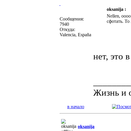
oksanija :
Nellen, ооо
Сообщения:
сфотать. То
7940
Откуда:
Valencia, España
нет, это
________
Жизнь и 
в начало
oksanija