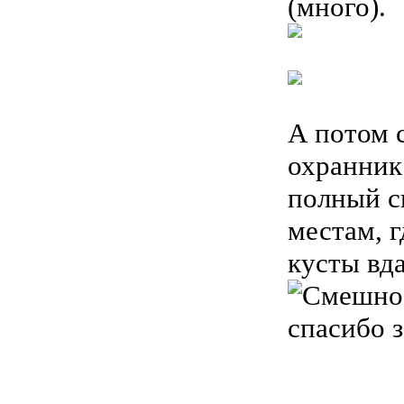
(много).
А потом с
охранни
полный с
местам, г
кусты вд
спасибо з