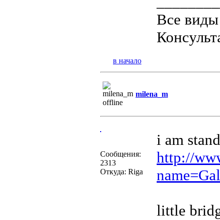
________
Все виды
Консульт
в начало
milena_m
i am stan
http://ww
Сообщения:
2313
name=Gal
Откуда: Riga
little brid