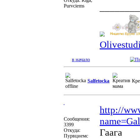
Откуда: Riga,
________
Purvciems
Olivestu
в начало
Salfetocka
Кре
http://ww
name=Gal
Сообщения:
3399
Гаага
Откуда:
Пурвциемс