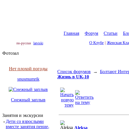
Главная
|
Форум
|
Статьи
|
Бл
О Клубе
|
Женская Кл
по-русски
latviski
Фотозал
Нет плохой погоды
Список форумов
→
Болтают Инте
Жизнь в UK-10
snusmumrik
Снежный заплыв
Занятия и экскурсии
·
Дети со взрослыми
вместе занятия пение,
Aleksa