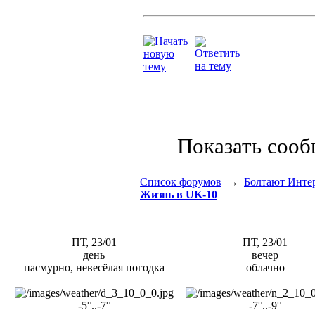
Показать соо
Список форумов
→
Болтают Инте
Жизнь в UK-10
ПТ, 23/01
ПТ, 23/01
день
вечер
пасмурно, невесёлая погодка
облачно
-5°..-7°
-7°..-9°