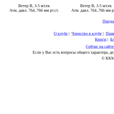
Ветер В, 3-5 м/сек
Ветер В, 3-5 м/сек
Атм. давл. 764..766 мм рт.ст.
Атм. давл. 764..766 мм рт
Предо
О клубе
|
Членство в клубе
|
Пра
Книги
|
Б
Сейчас на сайте
Если у Вас есть вопросы общего характера, 
© ККМ