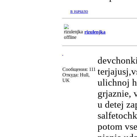
в начало
rizulenjka
devchonki,
terjajusj,
Сообщения: 111
Откуда: Hull,
ulichnoj h
UK
grjaznie,
u detej z
salfetochk
potom vse