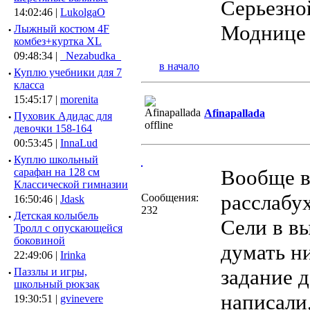
Серьезной
14:02:46 |
LukolgaO
Моднице 
·
Лыжный костюм 4F
комбез+куртка XL
09:48:34 |
_Nezabudka_
в начало
·
Куплю учебники для 7
класса
15:45:17 |
morenita
Afinapallada
·
Пуховик Адидас для
девочки 158-164
00:53:45 |
InnaLud
·
Куплю школьный
Вообще в
сарафан на 128 см
Классической гимназии
расслабух
Сообщения:
16:50:46 |
Jdask
232
·
Детская колыбель
Сели в вы
Тролл с опускающейся
боковиной
думать н
22:49:06 |
Irinka
задание 
·
Паззлы и игры,
школьный рюкзак
написали,
19:30:51 |
gvinevere