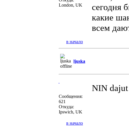
сегодня б
London, UK
какие шан
всем дают
в начало
ljuska
NIN dajut
Сообщения:
621
Откуда:
Ipswich, UK
в начало