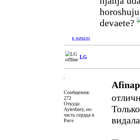
njanja uda
horoshuj
devaete?
в начало
LG
Afinap
Сообщения:
отличн
272
Откуда:
Только
Aylesbury, но
часть сердца в
видала
Риге