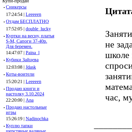
Купи-продай
·
Сникерсы
Цитат
17:24:54 |
Leeeeen
·
Отдам БЕСПЛАТНО
17:52:05 |
double_lucky
Заняти
·
Куртки на весну, платья
S-M, Сапоги 37-40р.
не зад
Для беремен.
школе 
14:47:07 |
Paina_l
·
Кубики Зайцева
спроси
12:03:08 |
Jdask
заняти
·
Коты-воители
15:20:21 |
Leeeeen
матема
·
Продаю книги и
настолку 3.10.2024
час, м
22:20:00 |
Ana
·
Продаю настольные
игры
15:26:19 |
Nadinochka
________
·
Куплю тапки
шерстяные валяные