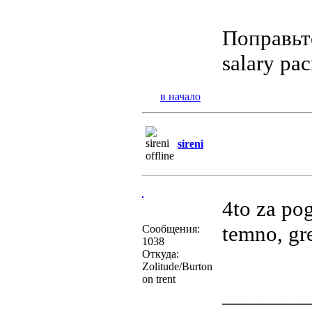
Поправьте
salary ра
в начало
sireni
4to za po
temno, gr
Сообщения:
1038
Откуда:
Zolitude/Burton
on trent
________