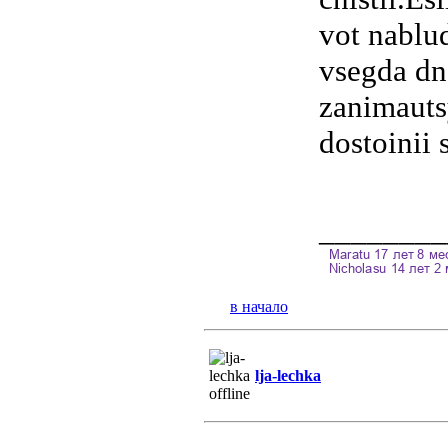
vot nablu
vsegda dn
zanimauts
dostoinii
________
в начало
lja-lechka