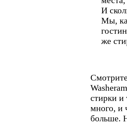
места,
И скол
Мы, ка
гостин
же сти
Смотрите 
Washerama
стирки и
много, и 
больше. Н