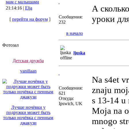
мам с малышами
А сколько
21:14:16 |
Elja
уроки для
Сообщения:
[
перейти на форум
]
232
в начало
Фотозал
ljuska
Детская дружба
vanillaan
Na s4et v
znaju moja
Сообщения:
621
s 13-14 u
Откуда:
Ipswich, UK
Лучше ночёвки у
Moja na ob
подружки может быть
только ночёвка с пенным
mnogo stro
джакузи