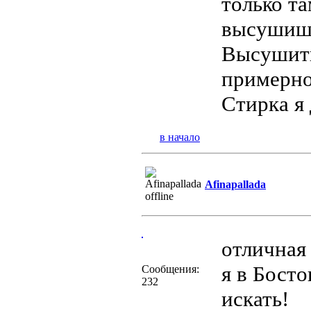
только та
высушишь
Высушить
примерно 
Стирка я
в начало
Afinapallada
отличная
я в Босто
Сообщения:
232
искать!