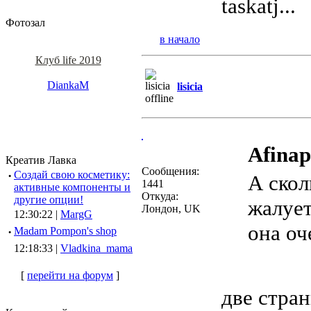
taskatj...
Фотозал
в начало
Клуб life 2019
DiankaM
lisicia
Afinap
Креатив Лавка
Сообщения:
·
Создай свою косметику:
А скол
1441
активные компоненты и
Откуда:
другие опции!
жалует
Лондон, UK
12:30:22 |
MargG
она оч
·
Madam Pompon's shop
12:18:33 |
Vladkina_mama
[
перейти на форум
]
две стра