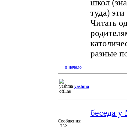
школ (зн
туда) эти
Читать од
родителя
католиче
разные п
в начало
yashma
беседа у
Сообщения:
1232