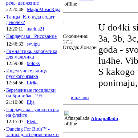
речь, движение
22:20:48 |
MagicMusicRiga
·
Танцы. Кто куда водит
девочек?
U do4ki s
12:20:11 |
marina21
3a, 3b, 3c
·
Пардаугава - Рисование
Сообщения:
1712
12:46:33 |
svvipu
goda - svo
Откуда: Лондон
·
Гимнастика, акробатика
для мальчика
lu4he. Vib
12:59:08 |
boloks
S kakogo 
·
Ищем учительницу
русского языка
ponimaju,
17:54:56 |
Lirika
·
Беременные посиделки
на Бривибас, 195.
в начало
21:10:00 |
Elja
·
Пардаугава - уроки игры
на флейте
Afinapallada
12:15:07 |
Fleita
·
Dancing For Birth™ -
танцы для беременных и