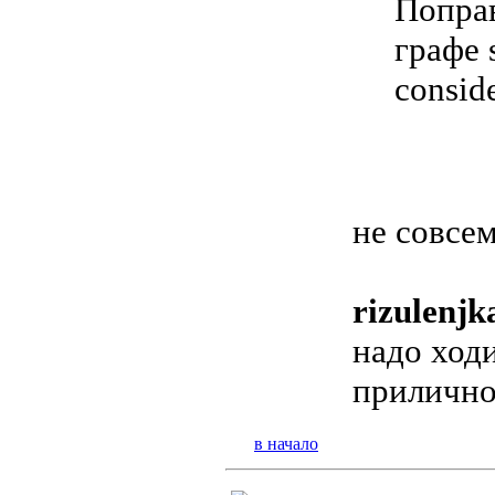
Поправ
графе 
consid
не совсем
rizulenjk
надо ход
прилично
в начало