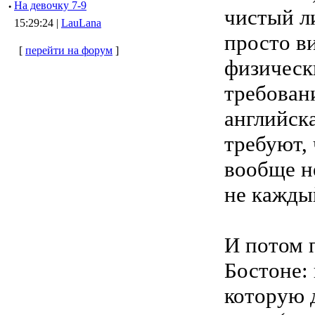
·
Hа девочку 7-9
чистый л
15:29:24 |
LauLana
просто в
[
перейти на форум
]
физическ
требован
английска
требуют, 
вообще н
не кажды
И потом 
Бостоне: 
которую д