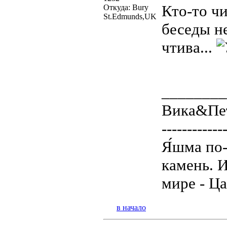
Кто-то чи
Откуда: Bury
St.Edmunds,UK
беседы н
чтива...
________
Вика&Пет
------------
Я́шма по
камень. 
мире - Ца
в начало