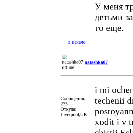
У меня тр
детьми за
то еще.
в начало
natashka07
i mi oche
techenii 
Сообщения:
275
postoyann
Откуда:
Liverpool,UK
xodit i v 
chistii.Es