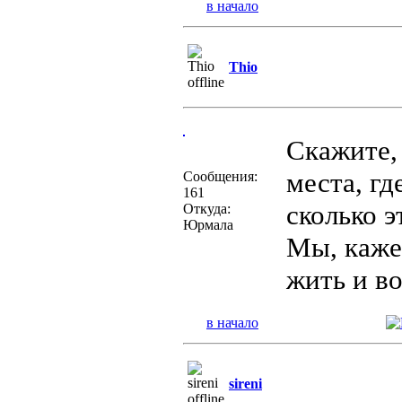
в начало
Thio
Скажите, 
места, г
Сообщения:
161
сколько э
Откуда:
Юрмала
Мы, каже
жить и во
в начало
sireni