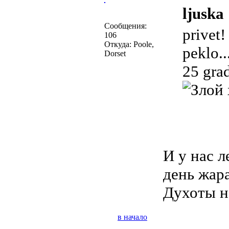
ljuska 
Сообщения:
privet!
106
Откуда: Poole,
peklo..
Dorset
25 gra
И у нас 
день жар
Духоты н
в начало