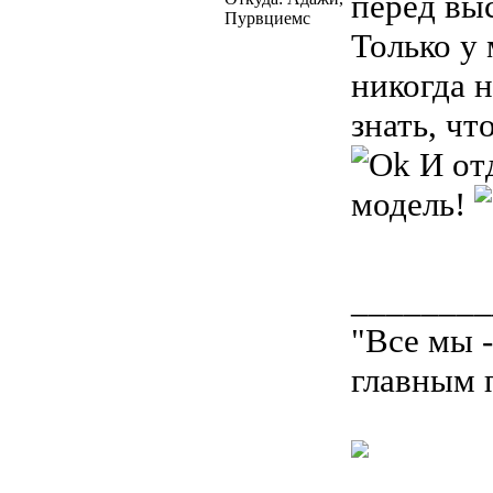
перед вы
Пурвциемс
Только у 
никогда н
знать, чт
И отд
модель!
________
"Все мы 
главным 