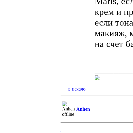
Maris, е
крем и пр
если тон
макияж, 
на счет б
________
в начало
Anhen