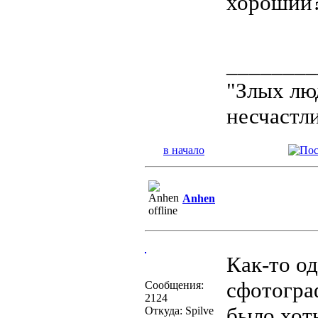
хороший
________
"Злых люд
несчастл
в начало
Anhen
Как-то о
сфотограф
Сообщения:
2124
было хоть
Откуда: Spilve