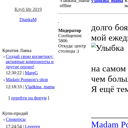
Vladkina_mama
Клуб life 2019
DiankaM
долго боя
Модератор
мой ежед
Сообщения:
5806
Откуда: центр
Креатив Лавка
столицы :)
·
Создай свою косметику:
активные компоненты и
на самом 
другие опции!
12:30:22 |
MargG
чем боль
·
Madam Pompon's shop
Я ещё те
12:18:33 |
Vladkina_mama
[
перейти на форум
]
________
Купи-продай
·
Сникерсы
Madam Po
17:24:54 |
Leeeeen