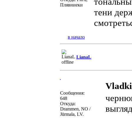
тональны
Плявниеки
тени дер
смотреть
в начало
LianaL
Vladk
Сообщения:
чернющ
648
Откуда:
выгля
Drammen, NO /
Jūrmala, LV.