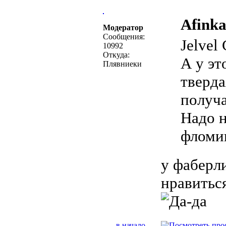
Afinka
Модератор
Сообщения:
Jelvel
10992
Откуда:
А у эт
Плявниеки
тверда
получа
Надо н
фломик
у фаберли
нравитьс
в начало