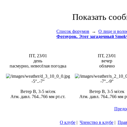
Показать соо
Список форумов
→
О лице и воло
Фотоурок. Этот загадочный Smok
ПТ, 23/01
ПТ, 23/01
день
вечер
пасмурно, невесёлая погодка
облачно
-5°..-7°
-7°..-9°
Ветер В, 3-5 м/сек
Ветер В, 3-5 м/сек
Атм. давл. 764..766 мм рт.ст.
Атм. давл. 764..766 мм рт
Предо
О клубе
|
Членство в клубе
|
Пра