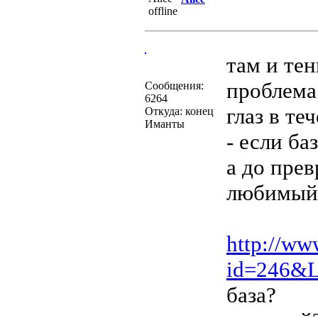
там и тен
проблема 
Сообщения:
6264
глаз в те
Откуда: конец
Иманты
- если ба
а до пре
любимый 
http://ww
id=246&L
база?