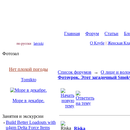
Главная
|
Форум
|
Статьи
|
Бл
О Клубе
|
Женская Кл
по-русски
latviski
Фотозал
Нет плохой погоды
Список форумов
→
О лице и воло
Фотоурок. Этот загадочный Smok
Tomikto
Море в декабре.
Занятия и экскурсии
·
Build Better Loadouts with
u4gm Delta Force Items
Riska