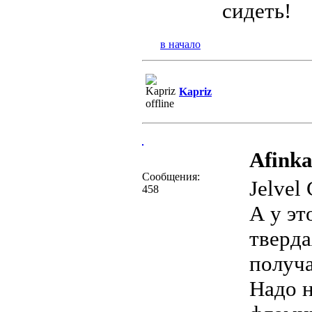
сидеть!
в начало
Kapriz
Afinka
Сообщения:
Jelvel
458
А у эт
тверда
получа
Надо н