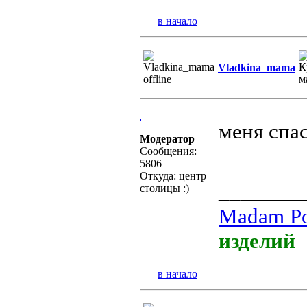
в начало
Vladkina_mama
меня спа
Модератор
Сообщения:
5806
Откуда: центр
________
столицы :)
Madam Po
изделий
в начало