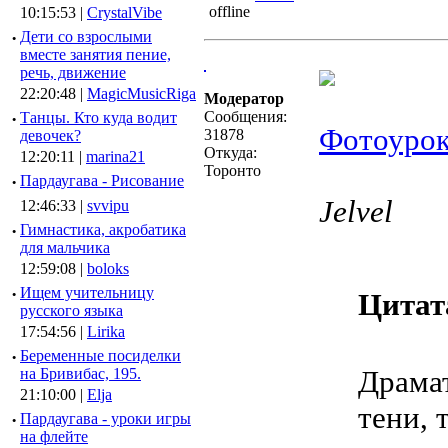
10:15:53 |
CrystalVibe
·
Дети со взрослыми
вместе занятия пение,
речь, движение
22:20:48 |
MagicMusicRiga
Модератор
Сообщения:
·
Танцы. Кто куда водит
Фотоурок
31878
девочек?
Откуда:
12:20:11 |
marina21
Торонто
·
Пардаугава - Рисование
Jelvel
12:46:33 |
svvipu
·
Гимнастика, акробатика
для мальчика
12:59:08 |
boloks
·
Ищем учительницу
Цитат
русского языка
17:54:56 |
Lirika
·
Беременные посиделки
Драма
на Бривибас, 195.
21:10:00 |
Elja
тени, 
·
Пардаугава - уроки игры
на флейте