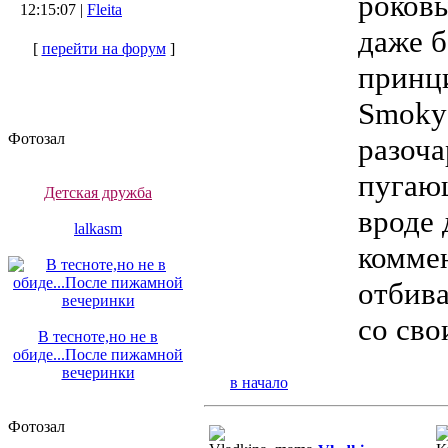
роковы
12:15:07 |
Fleita
даже б
[
перейти на форум
]
принци
Smoky 
Фотозал
разоча
пугающ
Детская дружба
вроде 
lalkasm
комме
отбива
со сво
В тесноте,но не в
обиде...После пижамной
вечеринки
в начало
Фотозал