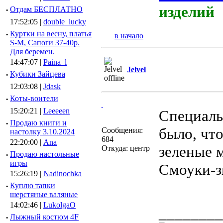
изделий
·
Отдам БЕСПЛАТНО
17:52:05 |
double_lucky
·
Куртки на весну, платья
в начало
S-M, Сапоги 37-40р.
Для беремен.
14:47:07 |
Paina_l
Jelvel
·
Кубики Зайцева
12:03:08 |
Jdask
·
Коты-воители
15:20:21 |
Leeeeen
Специальн
·
Продаю книги и
было, что
Сообщения:
настолку 3.10.2024
684
22:20:00 |
Ana
зеленые м
Откуда: центр
·
Продаю настольные
игры
Смоуки-з
15:26:19 |
Nadinochka
·
Куплю тапки
шерстяные валяные
14:02:46 |
LukolgaO
________
·
Лыжный костюм 4F