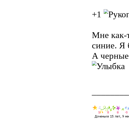
+1
Мне как-т
синие. Я 
А черные
________