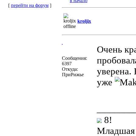
в начало
[
перейти на форум
]
kroljix
Очень кр
пробовала
Сообщения:
6397
уверена.
Откуда:
ПриРижье
уже
________
8!
Младшая 