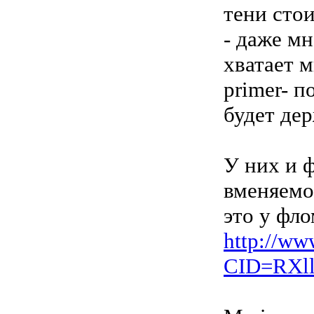
тени стои
- даже м
хватает 
primer- п
будет дер
У них и 
вменяемо
это у фло
http://ww
CID=RXl