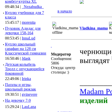
комбез+куртка XL
09:48:34 |
_Nezabudka_
в начало
·
Куплю учебники для 7
класса
15:45:17 |
morenita
Vladkina_mama
·
Пуховик Адидас для
девочки 158-164
00:53:45 |
InnaLud
·
Куплю школьный
сарафан на 128 см
чернющие
Классической гимназии
Модератор
выглядят
16:50:46 |
Jdask
Сообщения:
5806
·
Детская колыбель
Откуда: центр
Тролл с опускающейся
столицы :)
боковиной
22:49:06 |
Irinka
________
·
Паззлы и игры,
школьный рюкзак
Madam Po
19:30:51 |
gvinevere
изделий
·
Hа девочку 7-9
15:29:24 |
LauLana