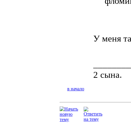
фломик
У меня та
________
2 сына.
в начало