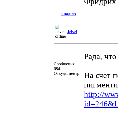
Фридрих
в начало
Jelvel
Рада, чт
Сообщения:
684
На счет п
Откуда: центр
пигменти
http://ww
id=246&L