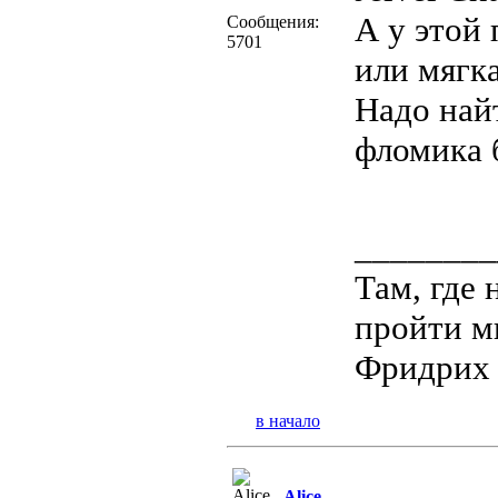
А у этой 
Сообщения:
5701
или мягк
Надо най
фломика б
________
Там, где
пройти м
Фридрих
в начало
Alice