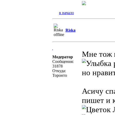
в начало
Riska
Мне тож 
Модератор
Сообщения:
31878
но нрави
Откуда:
Торонто
Асичу сп
пишет и 
Л