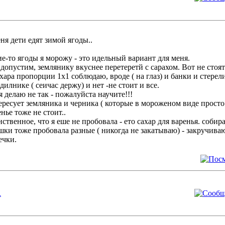
ня дети едят зимой ягоды..
е-то ягоды я морожу - это идельный вариант для меня.
допустим, землянику вкуснее перетеретй с сарахом. Вот не стоя
хара пропорции 1х1 соблюдаю, вроде ( на глаз) и банки и стерели
дилнике ( сеичас держу) и нет -не стоит и все.
я делаю не так - пожалуйста научите!!!
ресует земляника и черника ( которые в мороженом виде просто
нье тоже не стоит..
ственное, что я еше не пробовала - ето сахар для варенья. соби
ки тоже пробовала разные ( никогда не закатываю) - закручив
ечки.
R