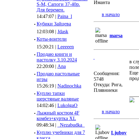
Иманта
S-M, Сапоги 37-40р.
Для беремен.
в начало
14:47:07 |
Paina_l
·
Кубики Зайцева
12:03:08 |
Jdask
marsa
·
Коты-воители
15:20:21 |
Leeeeen
·
Продаю книги и
настолку 3.10.2024
в сл
22:20:00 |
Ana
поле
Еще 
Сообщения:
·
Продаю настольные
прод
5748
игры
Откуда: Рига,
15:26:19 |
Nadinochka
Плявниеки
·
Куплю тапки
___
шерстяные валяные
14:02:46 |
LukolgaO
в начало
·
Лыжный костюм 4F
комбез+куртка XL
09:48:34 |
_Nezabudka_
·
Куплю учебники для 7
Ljubov
класса