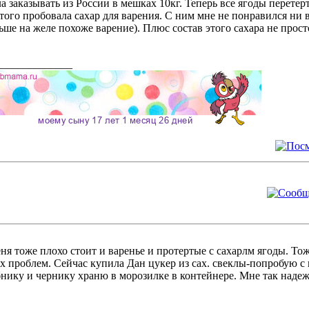
а заказывать из России в мешках 10кг. Теперь все ягоды перетер
того пробовала сахар для варения. С ним мне не понравился ни
ьше на желе похоже варение). Плюс состав этого сахара не прост
______________
ня тоже плохо стоит и варенье и протертые с сахарлм ягоды. То
х проблем. Сейчас купила Дан цукер из сах. свеклы-попробую с 
нику и чернику храню в морозилке в контейнере. Мне так надеж