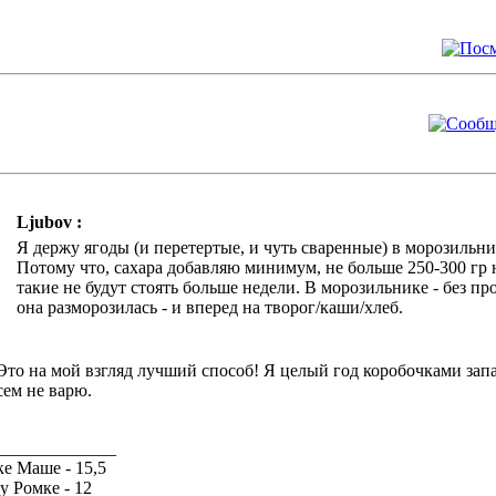
Ljubov :
Я держу ягоды (и перетертые, и чуть сваренные) в морозильни
Потому что, сахара добавляю минимум, не больше 250-300 гр 
такие не будут стоять больше недели. В морозильнике - без пр
она разморозилась - и вперед на творог/каши/хлеб.
Это на мой взгляд лучший способ! Я целый год коробочками за
ем не варю.
______________
е Маше - 15,5
 Ромке - 12