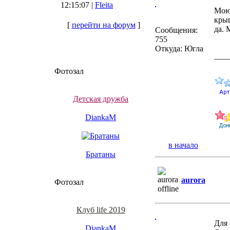
12:15:07 |
Fleita
Мою 
крыш
[
перейти на форум
]
да. 
Сообщения:
755
Откуда: Югла
___
Фотозал
Детская дружба
DiankaM
в начало
Братаны
aurora
Фотозал
Клуб life 2019
Для 
DiankaM