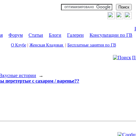
ая
|
Форум
|
Статьи
|
Блоги
|
Галереи
|
Консультации по ГВ
О Клубе
|
Женская Кладовая
|
Бесплатные занятия по ГВ
П
Вкусные истории
→
ды перетертые с сахаром / варенье??