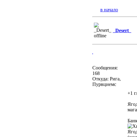
в начало
_Desert_
Сообщения:
168
Откуда: Рига,
Пурвциемс
+1 г
Ягод
мага
Банк
Ягод