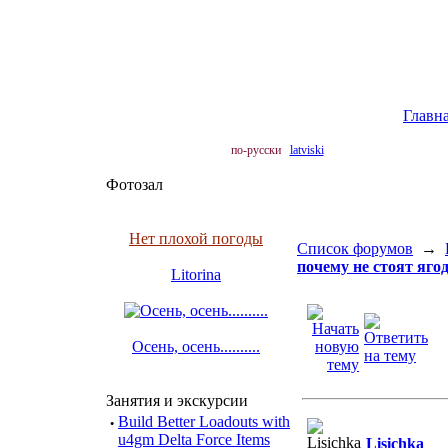
Главн
по-русски
latviski
Фотозал
Нет плохой погоды
Список форумов
→
почему не стоят яго
Litorina
Осень, осень..........
Занятия и экскурсии
·
Build Better Loadouts with
u4gm Delta Force Items
Lisichka