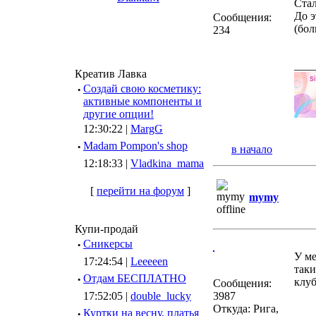
Стал
До э
Сообщения:
(бол
234
___
Креатив Лавка
·
Создай свою косметику:
активные компоненты и
другие опции!
12:30:22 |
MargG
·
Madam Pompon's shop
в начало
12:18:33 |
Vladkina_mama
[
перейти на форум
]
mymy
Купи-продай
·
Сникерсы
У ме
17:24:54 |
Leeeeen
таки
·
Отдам БЕСПЛАТНО
клуб
Сообщения:
17:52:05 |
double_lucky
3987
Откуда: Рига,
·
Куртки на весну, платья