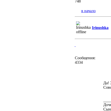
748
в начало
Irinushka
Сообщения:
4334
Да! 
Совс
___
Дочк
Сыну