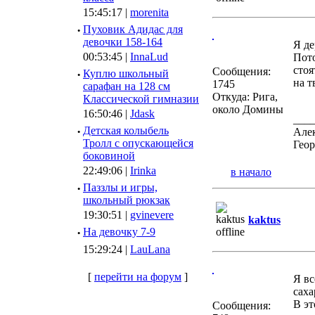
15:45:17 |
morenita
·
Пуховик Адидас для
девочки 158-164
Я де
00:53:45 |
InnaLud
Пото
стоя
Сообщения:
·
Куплю школьный
на т
1745
сарафан на 128 см
Откуда: Рига,
Классической гимназии
около Домины
16:50:46 |
Jdask
___
·
Детская колыбель
Алек
Тролл с опускающейся
Геор
боковиной
22:49:06 |
Irinka
в начало
·
Паззлы и игры,
школьный рюкзак
19:30:51 |
gvinevere
kaktus
·
Hа девочку 7-9
15:29:24 |
LauLana
[
перейти на форум
]
Я вс
саха
В эт
Сообщения: