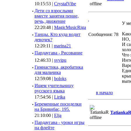
10:15:53 |
CrystalVibe
·
Дети со взрослыми
вместе занятия пение,
речь, движение
У ме
22:20:48 |
MagicMusicRiga
Каки
·
Танцы. Кто куда водит
Сообщения: 78
НО, 
девочек?
И са
12:20:11 |
marina21
холо
·
Пардаугава - Рисование
Что 
12:46:33 |
svvipu
Инте
Варе
·
Гимнастика, акробатика
Един
для мальчика
крыш
12:59:08 |
boloks
вып
·
Ищем учительницу
русского языка
в начало
17:54:56 |
Lirika
·
Беременные посиделки
на Бривибас, 195.
Tatianka
21:10:00 |
Elja
·
Пардаугава - уроки игры
на флейте