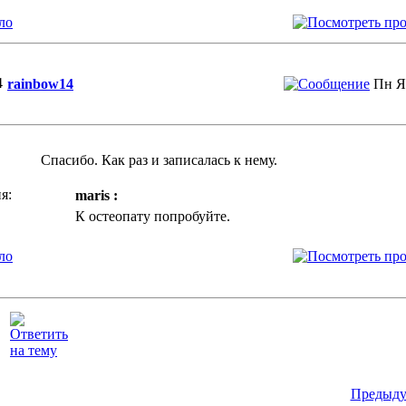
ло
rainbow14
Пн Я
Спасибо. Как раз и записалась к нему.
я:
maris :
К остеопату попробуйте.
ло
Предыду