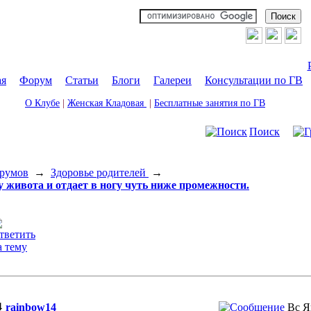
ая
|
Форум
|
Статьи
|
Блоги
|
Галереи
|
Консультации по ГВ
О Клубе
|
Женская Кладовая
|
Бесплатные занятия по ГВ
Поиск
румов
→
Здоровье родителей
→
у живота и отдает в ногу чуть ниже промежности.
rainbow14
Вс Я