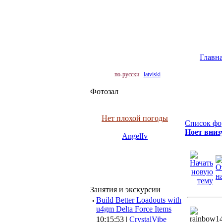
Главн
по-русски
latviski
Фотозал
Нет плохой погоды
Список фо
Ноет вниз
AngelIv
Занятия и экскурсии
·
Build Better Loadouts with
u4gm Delta Force Items
10:15:53 |
CrystalVibe