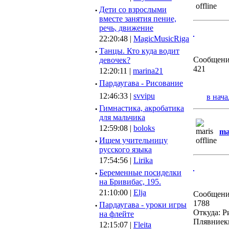
·
Дети со взрослыми
вместе занятия пение,
речь, движение
22:20:48 |
MagicMusicRiga
·
Танцы. Кто куда водит
Сообщени
девочек?
421
12:20:11 |
marina21
·
Пардаугава - Рисование
12:46:33 |
svvipu
в нача
·
Гимнастика, акробатика
для мальчика
12:59:08 |
boloks
ma
·
Ищем учительницу
русского языка
17:54:56 |
Lirika
·
Беременные посиделки
на Бривибас, 195.
21:10:00 |
Elja
Сообщени
1788
·
Пардаугава - уроки игры
Откуда: Р
на флейте
Плявниек
12:15:07 |
Fleita