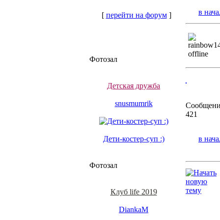
в нача
[
перейти на форум
]
Фотозал
Детская дружба
snusmumrik
Сообщени
421
Дети-костер-суп :)
в нача
Фотозал
Клуб life 2019
DiankaM