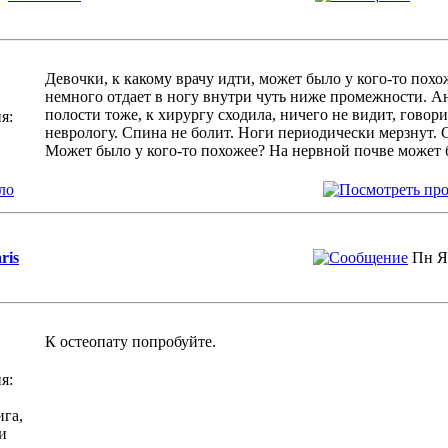
Девочки, к какому врачу идти, может было у кого-то похо
немного отдает в ногу внутри чуть ниже промежности. 
полости тоже, к хирургу сходила, ничего не видит, говори
я:
неврологу. Спина не болит. Ноги периодически мерзнут. 
Может было у кого-то похожее? На нервной почве может 
ло
ris
Пн Я
К остеопату попробуйте.
я:
ига,
и