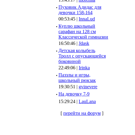
·
Пуховик Адидас для
девочки 158-164
00:53:45 |
InnaLud
·
Куплю школьный
сарафан на 128 см
Классической гимназии
16:50:46 |
Jdask
·
Детская колыбель
Тролл с опускающейся
боковиной
22:49:06 |
Irinka
·
Паззлы и игры,
школьный рюкзак
19:30:51 |
gvinevere
·
Hа девочку 7-9
15:29:24 |
LauLana
[
перейти на форум
]