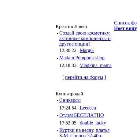
Список фо
Креатив Лавка
Ноет вниз
·
Создай свою косметику:
активные компоненты и
другие опции!
12:30:22 |
MargG
·
Madam Pompon's shop
12:18:33 |
Vladkina_mama
[
перейти на форум
]
Купи-продай
·
Сникерсы
17:24:54 |
Leeeeen
·
Отдам БЕСПЛАТНО
17:52:05 |
double_lucky
·
Куртки на весну, платья
S-M, Сапоги 37-40р.