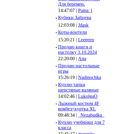
Для беремен.
14:47:07 |
Paina_l
·
Кубики Зайцева
12:03:08 |
Jdask
·
Коты-воители
15:20:21 |
Leeeeen
·
Продаю книги и
настолку 3.10.2024
22:20:00 |
Ana
·
Продаю настольные
игры
15:26:19 |
Nadinochka
·
Куплю тапки
шерстяные валяные
14:02:46 |
LukolgaO
·
Лыжный костюм 4F
комбез+куртка XL
09:48:34 |
_Nezabudka_
·
Куплю учебники для 7
класса
15:45:17 |
morenita