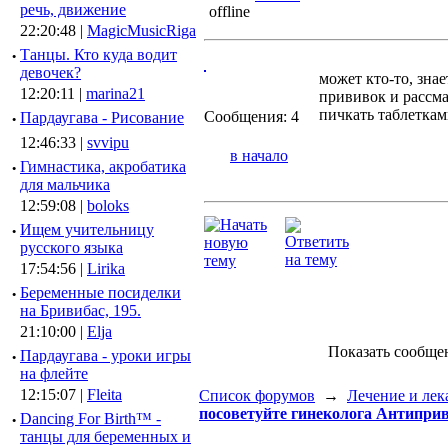
речь, движение
22:20:48 |
MagicMusicRiga
·
Танцы. Кто куда водит
девочек?
может кто-то, зна
12:20:11 |
marina21
прививок и рассма
пичкать таблеткам
Сообщения: 4
·
Пардаугава - Рисование
12:46:33 |
svvipu
в начало
·
Гимнастика, акробатика
для мальчика
12:59:08 |
boloks
·
Ищем учительницу
русского языка
17:54:56 |
Lirika
·
Беременные посиделки
на Бривибас, 195.
21:10:00 |
Elja
Показать сообще
·
Пардаугава - уроки игры
на флейте
12:15:07 |
Fleita
Список форумов
→
Лечение и лек
посоветуйте гинеколога Антипри
·
Dancing For Birth™ -
танцы для беременных и