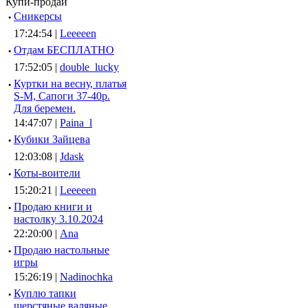
Купи-продай
·
Сникерсы
17:24:54 |
Leeeeen
·
Отдам БЕСПЛАТНО
17:52:05 |
double_lucky
·
Куртки на весну, платья
S-M, Сапоги 37-40р.
Для беремен.
14:47:07 |
Paina_l
·
Кубики Зайцева
12:03:08 |
Jdask
·
Коты-воители
15:20:21 |
Leeeeen
·
Продаю книги и
настолку 3.10.2024
22:20:00 |
Ana
·
Продаю настольные
игры
15:26:19 |
Nadinochka
·
Куплю тапки
шерстяные валяные