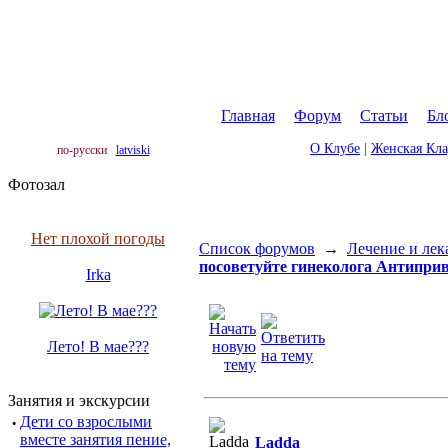
Главная
|
Форум
|
Статьи
|
Бл
О Клубе
|
Женская Кл
по-русски
latviski
Фотозал
Нет плохой погоды
Список форумов
→
Лечение и лек
посоветуйте гинеколога Антипри
Irka
Лето! В мае???
Занятия и экскурсии
·
Дети со взрослыми
вместе занятия пение,
Ladda