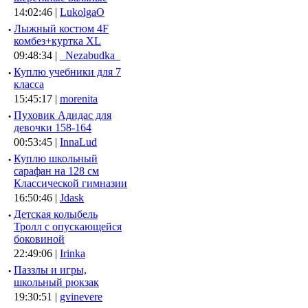
14:02:46 |
LukolgaO
·
Лыжный костюм 4F
комбез+куртка XL
09:48:34 |
_Nezabudka_
·
Куплю учебники для 7
класса
15:45:17 |
morenita
·
Пуховик Адидас для
девочки 158-164
00:53:45 |
InnaLud
·
Куплю школьный
сарафан на 128 см
Классической гимназии
16:50:46 |
Jdask
·
Детская колыбель
Тролл с опускающейся
боковиной
22:49:06 |
Irinka
·
Паззлы и игры,
школьный рюкзак
19:30:51 |
gvinevere