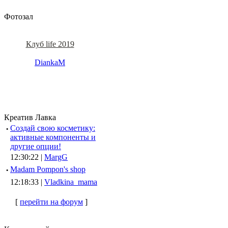
Фотозал
Клуб life 2019
DiankaM
Креатив Лавка
·
Создай свою косметику:
активные компоненты и
другие опции!
12:30:22 |
MargG
·
Madam Pompon's shop
12:18:33 |
Vladkina_mama
[
перейти на форум
]