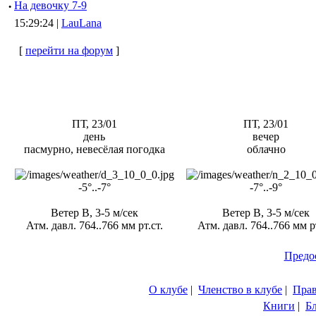
·
Hа девочку 7-9
15:29:24 |
LauLana
[
перейти на форум
]
ПТ, 23/01
ПТ, 23/01
день
вечер
пасмурно, невесёлая погодка
облачно
-5°..-7°
-7°..-9°
Ветер В, 3-5 м/сек
Ветер В, 3-5 м/сек
Атм. давл. 764..766 мм рт.ст.
Атм. давл. 764..766 мм рт
Предо
О клубе
|
Членство в клубе
|
Пра
Книги
|
Б