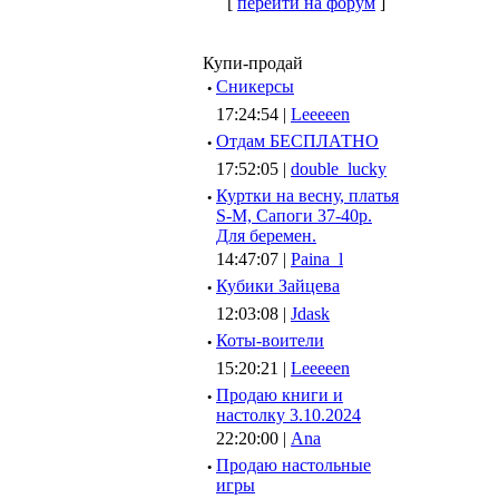
[
перейти на форум
]
Купи-продай
·
Сникерсы
17:24:54 |
Leeeeen
·
Отдам БЕСПЛАТНО
17:52:05 |
double_lucky
·
Куртки на весну, платья
S-M, Сапоги 37-40р.
Для беремен.
14:47:07 |
Paina_l
·
Кубики Зайцева
12:03:08 |
Jdask
·
Коты-воители
15:20:21 |
Leeeeen
·
Продаю книги и
настолку 3.10.2024
22:20:00 |
Ana
·
Продаю настольные
игры