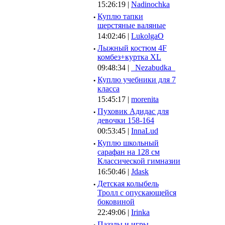
15:26:19 |
Nadinochka
·
Куплю тапки
шерстяные валяные
14:02:46 |
LukolgaO
·
Лыжный костюм 4F
комбез+куртка XL
09:48:34 |
_Nezabudka_
·
Куплю учебники для 7
класса
15:45:17 |
morenita
·
Пуховик Адидас для
девочки 158-164
00:53:45 |
InnaLud
·
Куплю школьный
сарафан на 128 см
Классической гимназии
16:50:46 |
Jdask
·
Детская колыбель
Тролл с опускающейся
боковиной
22:49:06 |
Irinka
Паззлы и игры,