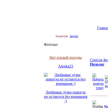
Главн
по-русски
latviski
Фотозал
Нет плохой погоды
Список фо
Подолог
Alenka23
Любимые лужи никогда
не остаются без внимания
:)
No