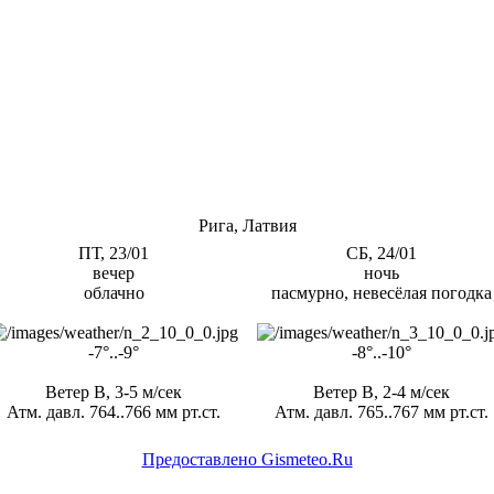
Рига, Латвия
ПТ, 23/01
СБ, 24/01
вечер
ночь
облачно
пасмурно, невесёлая погодка
-7°..-9°
-8°..-10°
Ветер В, 3-5 м/сек
Ветер В, 2-4 м/сек
Атм. давл. 764..766 мм рт.ст.
Атм. давл. 765..767 мм рт.ст.
Предоставлено Gismeteo.Ru