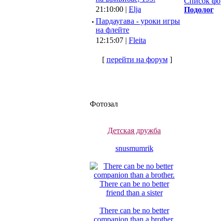
Список фо
21:10:00 |
Elja
Подолог
·
Пардаугава - уроки игры
на флейте
12:15:07 |
Fleita
[
перейти на форум
]
Фотозал
Детская дружба
snusmumrik
There can be no better
companion than a brother.