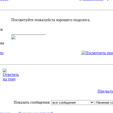
Посоветуйте пожалуйста хорошего подолога.
я:
_________________
ива
ло
Предыду
Показать сообщения: