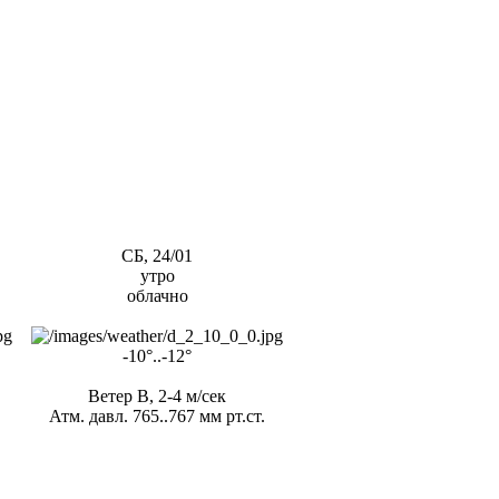
СБ, 24/01
утро
облачно
-10°..-12°
Ветер В, 2-4 м/сек
Атм. давл. 765..767 мм рт.ст.