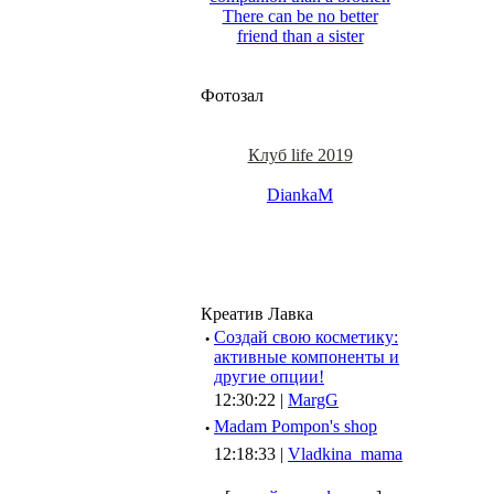
There can be no better
friend than a sister
Фотозал
Клуб life 2019
DiankaM
Креатив Лавка
·
Создай свою косметику:
активные компоненты и
другие опции!
12:30:22 |
MargG
·
Madam Pompon's shop
12:18:33 |
Vladkina_mama