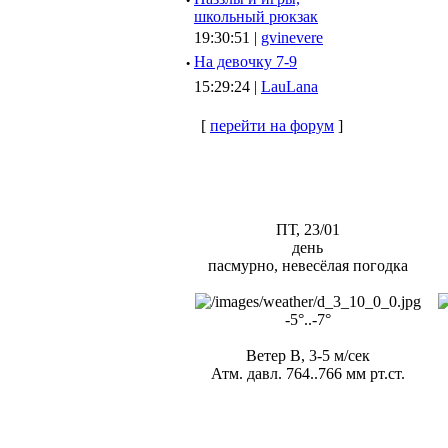
·
школьный рюкзак
19:30:51 |
gvinevere
·
Hа девочку 7-9
15:29:24 |
LauLana
[
перейти на форум
]
ПТ, 23/01
день
пасмурно, невесёлая погодка
-5°..-7°
Ветер В, 3-5 м/сек
Атм. давл. 764..766 мм рт.ст.