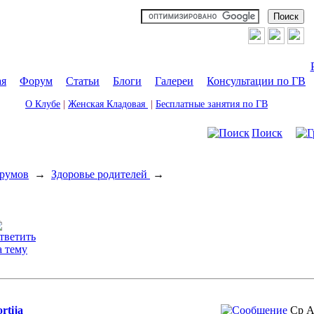
ая
|
Форум
|
Статьи
|
Блоги
|
Галереи
|
Консультации по ГВ
О Клубе
|
Женская Кладовая
|
Бесплатные занятия по ГВ
Поиск
румов
→
Здоровье родителей
→
rtija
Ср А