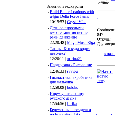
Занятия и экскурсии
·
Build Better Loadouts with
u4gm Delta Force Items
10:15:53 |
CrystalVibe
·
Дети со взрослыми
Сообщени
вместе занятия пение,
847
речь, движение
Откуда:
22:20:48 |
MagicMusicRiga
Даугавгр
·
Танцы. Кто куда водит
девочек?
в нача
12:20:11 |
marina21
·
Пардаугава - Рисование
12:46:33 |
svvipu
·
Гимнастика, акробатика
для мальчика
12:59:08 |
boloks
·
Ищем учительницу
русского языка
17:54:56 |
Lirika
·
Беременные посиделки
на Бривибас, 195.