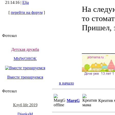
21:14:16 |
Elja
На следую
[
перейти на форум
]
то стомат
Пришел, з
Фотозал
________
Детская дружба
MbIWOHOK
Вместе тренируемся
в начало
Фотозал
MargG
Креатив 
Клуб life 2019
DiankaM