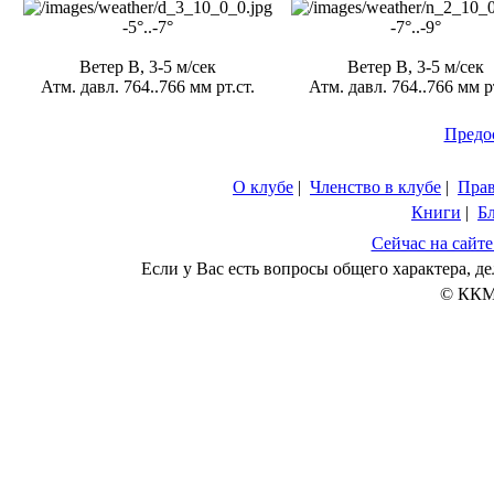
-5°..-7°
-7°..-9°
Ветер В, 3-5 м/сек
Ветер В, 3-5 м/сек
Атм. давл. 764..766 мм рт.ст.
Атм. давл. 764..766 мм рт
Предо
О клубе
|
Членство в клубе
|
Пра
Книги
|
Б
Сейчас на сайте
Если у Вас есть вопросы общего характера, 
© ККМ