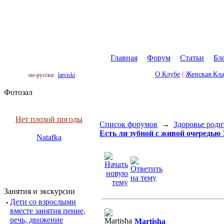
Главная
|
Форум
|
Статьи
|
Бл
О Клубе
|
Женская Кл
по-русски
latviski
Фотозал
Нет плохой погоды
Список форумов
→
Здоровье род
Есть ли зубной с живой очередью 
Natafka
Занятия и экскурсии
·
Дети со взрослыми
вместе занятия пение,
речь, движение
Martisha