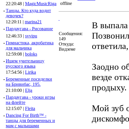
22:20:48 |
MagicMusicRiga
·
Танцы. Кто куда водит
девочек?
12:20:11 |
marina21
В выпала 
·
Пардаугава - Рисование
Позвонил
Сообщения:
12:46:33 |
svvipu
149
·
Гимнастика, акробатика
ответила,
Откуда:
для мальчика
Видземе
12:59:08 |
boloks
·
Ищем учительницу
Заодно о
русского языка
17:54:56 |
Lirika
везде отк
·
Беременные посиделки
на Бривибас, 195.
продыху.
21:10:00 |
Elja
·
Пардаугава - уроки игры
на флейте
Мой зуб 
12:15:07 |
Fleita
·
Dancing For Birth™ -
дискомфо
танцы для беременных и
мам с малышами