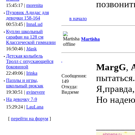
позвонить
15:45:17 |
morenita
·
Пуховик Адидас для
девочки 158-164
в начало
00:53:45 |
InnaLud
·
Куплю школьный
сарафан на 128 см
Martisha
Классической гимназии
16:50:46 |
Jdask
·
Детская колыбель
Тролл с опускающейся
MargG
,
боковиной
22:49:06 |
Irinka
пытаться.
Сообщения:
·
Паззлы и игры,
149
школьный рюкзак
Я,правда
Откуда:
19:30:51 |
gvinevere
Видземе
Но надеюс
·
Hа девочку 7-9
15:29:24 |
LauLana
[
перейти на форум
]
________