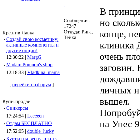
В принцип
но скольк
Сообщения:
17247
конце, не
Откуда: Рига,
Креатив Лавка
Тейка
·
Создай свою косметику:
клиника 
активные компоненты и
другие опции!
очень пл
12:30:22 |
MargG
·
Madam Pompon's shop
заговин. 
12:18:33 |
Vladkina_mama
дождавши
[
перейти на форум
]
личных н
вышел.
Купи-продай
·
Сникерсы
Попробуй
17:24:54 |
Leeeeen
на Упес 9
·
Отдам БЕСПЛАТНО
17:52:05 |
double_lucky
·
Куртки на весну, платья