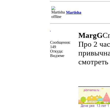
Martisha
MargG
С
Про 2 час
Сообщения:
149
привычная
Откуда:
Видземе
смотреть
________