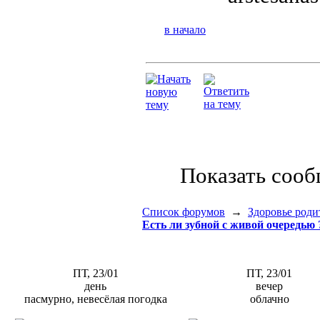
в начало
Показать соо
Список форумов
→
Здоровье род
Есть ли зубной с живой очередью 
ПТ, 23/01
ПТ, 23/01
день
вечер
пасмурно, невесёлая погодка
облачно