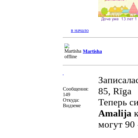
в начало
Martisha
Записалас
85, Rīga
Сообщения:
149
Теперь си
Откуда:
Видземе
Amalija
к
могут 90 