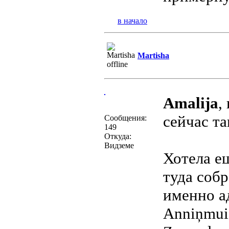
в начало
Martisha
Amalija
,
сейчас та
Сообщения:
149
Откуда:
Видземе
Хотела е
туда соб
именно ад
Anniņmuiž