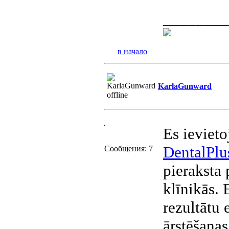
________
в начало
KarlaGunward
Es ievieto
DentalPlu
Сообщения: 7
pieraksta 
klīnikās. 
rezultātu 
ārstēšanas