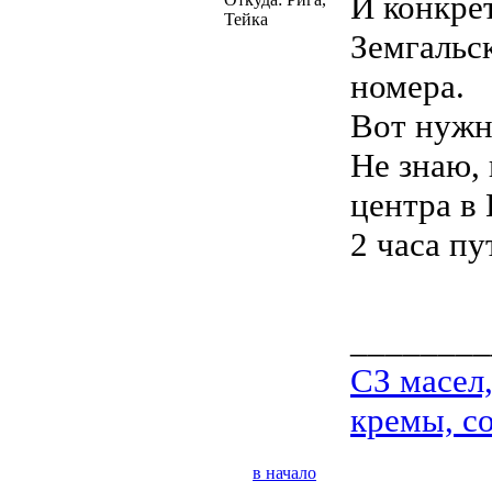
И конкрет
Тейка
Земгальс
номера.
Вот нужн
Не знаю, 
центра в
2 часа пу
________
СЗ масел
кремы, со
в начало