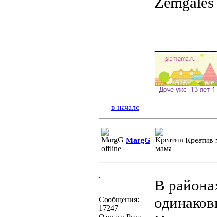
Zemgales 
________
в начало
MargG
Креатив 
В района
одинаков
Сообщения:
17247
Откуда: Рига,