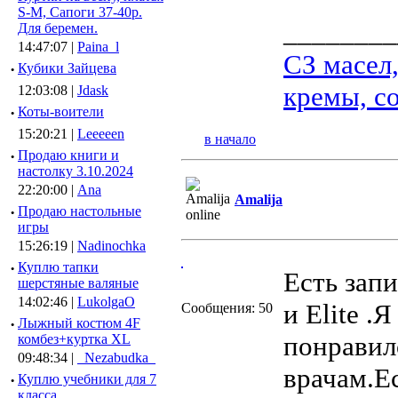
S-M, Сапоги 37-40р.
________
Для беремен.
14:47:07 |
Paina_l
СЗ масел
·
Кубики Зайцева
кремы, со
12:03:08 |
Jdask
·
Коты-воители
15:20:21 |
Leeeeen
в начало
·
Продаю книги и
настолку 3.10.2024
22:20:00 |
Ana
Amalija
·
Продаю настольные
игры
15:26:19 |
Nadinochka
·
Куплю тапки
Есть зап
шерстяные валяные
14:02:46 |
LukolgaO
и Elite .
Сообщения: 50
·
Лыжный костюм 4F
понравил
комбез+куртка XL
09:48:34 |
_Nezabudka_
врачам.Е
·
Куплю учебники для 7
класса