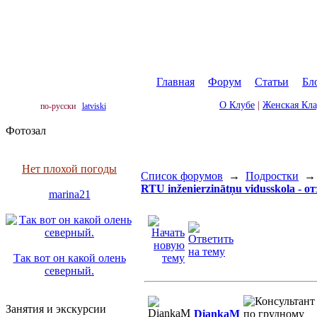
Главная
|
Форум
|
Статьи
|
Бл
О Клубе
|
Женская Кл
по-русски
latviski
Фотозал
Нет плохой погоды
Список форумов
→
Подростки
RTU inženierzinātņu vidusskola - 
marina21
Так вот он какой олень
северный.
Занятия и экскурсии
DiankaM