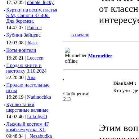
17:52:05 |
double_lucky
от классн
·
Куртки на весну, платья
S-M, Сапоги 37-40р.
интересу
Для беремен.
14:47:07 |
Paina_l
в начало
·
Кубики Зайцева
12:03:08 |
Jdask
·
Коты-воители
Murmeltier
15:20:21 |
Leeeeen
·
Продаю книги и
настолку 3.10.2024
22:20:00 |
Ana
DiankaM :
·
Продаю настольные
игры
Кто учит де
Сообщения:
15:26:19 |
Nadinochka
213
·
Куплю тапки
шерстяные валяные
14:02:46 |
LukolgaO
·
Лыжный костюм 4F
Этим воп
комбез+куртка XL
09:48:34 |
_Nezabudka_
может она