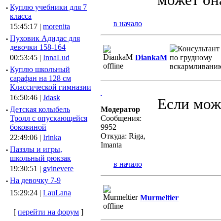
·
Куплю учебники для 7
класса
в начало
15:45:17 |
morenita
·
Пуховик Адидас для
девочки 158-164
00:53:45 |
InnaLud
DiankaM
·
Куплю школьный
сарафан на 128 см
Классической гимназии
16:50:46 |
Jdask
Если мож
·
Детская колыбель
Модератор
Тролл с опускающейся
Сообщения:
боковиной
9952
Откуда: Riga,
22:49:06 |
Irinka
Imanta
·
Паззлы и игры,
школьный рюкзак
в начало
19:30:51 |
gvinevere
·
Hа девочку 7-9
15:29:24 |
LauLana
Murmeltier
[
перейти на форум
]