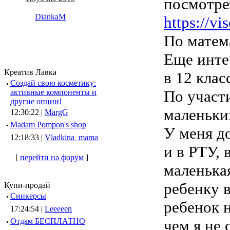
посмотре
DiankaM
https://vi
По матем
Еще инте
Креатив Лавка
в 12 клас
·
Создай свою косметику:
По участ
активные компоненты и
другие опции!
маленьки
12:30:22 |
MargG
·
Madam Pompon's shop
У меня д
12:18:33 |
Vladkina_mama
и в РТУ, 
[
перейти на форум
]
маленька
ребенку 
Купи-продай
·
Сникерсы
ребенок н
17:24:54 |
Leeeeen
·
Отдам БЕСПЛАТНО
чем я не 