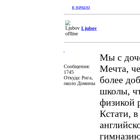
в начало
Ljubov
Мы с доч
Мечта, че
Сообщения:
1745
более до
Откуда: Рига,
около Домины
школы, чт
физикой р
Кстати, в
английск
гимназию