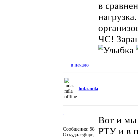
в сравнен
нагрузка
организо
ЧС! Зара
в начало
luda-mila
Вот и мы
РТУ и в 
Сообщения: 58
Откуда: eglupe,