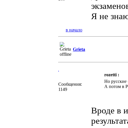
экзамено
Я не зна
в начало
Grieta
rozetti :
Но русские 
Сообщения:
А потом в Р
1149
Вроде в 
результа