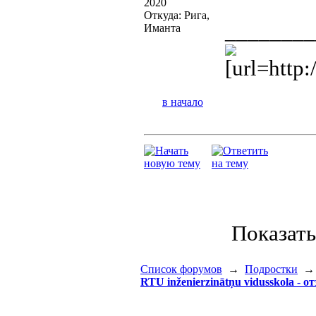
2020
Откуда: Рига,
________
Иманта
[url=http:
в начало
Показат
Список форумов
→
Подростки
RTU inženierzinātņu vidusskola - 