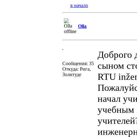
в начало
Olla
Доброго 
сыном сто
Сообщения: 35
Откуда: Рига,
RTU inžen
Золитуде
Пожалуйс
начал учи
учебным 
учителей?
инженерн