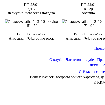
ПТ, 23/01
ПТ, 23/01
день
вечер
пасмурно, невесёлая погодка
облачно
-5°..-7°
-7°..-9°
Ветер В, 3-5 м/сек
Ветер В, 3-5 м/сек
Атм. давл. 764..766 мм рт.ст.
Атм. давл. 764..766 мм рт
Предо
О клубе
|
Членство в клубе
|
Пра
Книги
|
Б
Сейчас на сайте
Если у Вас есть вопросы общего характера, 
© ККМ