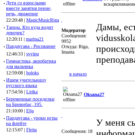
·
Дети со взрослыми
вместе занятия пение,
речь, движение
22:20:48 |
MagicMusicRiga
Дамы, ест
·
Танцы. Кто куда водит
Модератор
девочек?
vidusskol
Сообщения:
12:20:11 |
marina21
9952
происходи
·
Пардаугава - Рисование
Откуда: Riga,
Imanta
12:46:33 |
svvipu
преподав
·
Гимнастика, акробатика
для мальчика
12:59:08 |
boloks
в начало
·
Ищем учительницу
русского языка
17:54:56 |
Lirika
Oksana27
·
Беременные посиделки
на Бривибас, 195.
21:10:00 |
Elja
·
Пардаугава - уроки игры
У меня сы
на флейте
12:15:07 |
Fleita
информац
Сообщения: 18