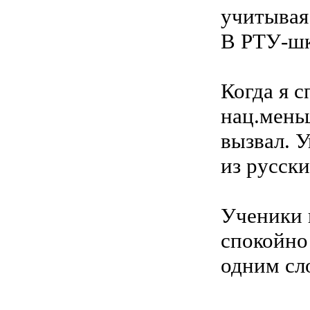
учитывая
В РТУ-шк
Когда я с
нац.мень
вызвал. 
из русски
Ученики 
спокойно
одним сл