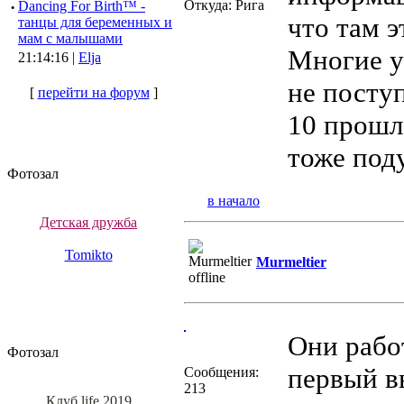
Откуда: Рига
·
Dancing For Birth™ -
что там э
танцы для беременных и
мам с малышами
Многие у
21:14:16 |
Elja
не поступ
[
перейти на форум
]
10 прошл
тоже под
Фотозал
в начало
Детская дружба
Tomikto
Murmeltier
Они рабо
Фотозал
первый в
Сообщения:
213
Клуб life 2019