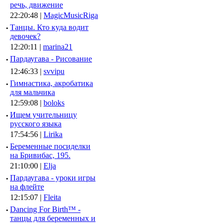
речь, движение
22:20:48 |
MagicMusicRiga
·
Танцы. Кто куда водит
девочек?
12:20:11 |
marina21
·
Пардаугава - Рисование
12:46:33 |
svvipu
·
Гимнастика, акробатика
для мальчика
12:59:08 |
boloks
·
Ищем учительницу
русского языка
17:54:56 |
Lirika
·
Беременные посиделки
на Бривибас, 195.
21:10:00 |
Elja
·
Пардаугава - уроки игры
на флейте
12:15:07 |
Fleita
·
Dancing For Birth™ -
танцы для беременных и