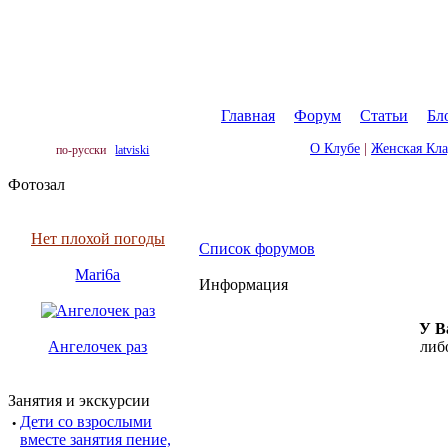
Главная
|
Форум
|
Статьи
|
Бл
О Клубе
|
Женская Кл
по-русски
latviski
Фотозал
Нет плохой погоды
Список форумов
Mari6a
Информация
У В
Ангелочек раз
либ
Занятия и экскурсии
·
Дети со взрослыми
вместе занятия пение,