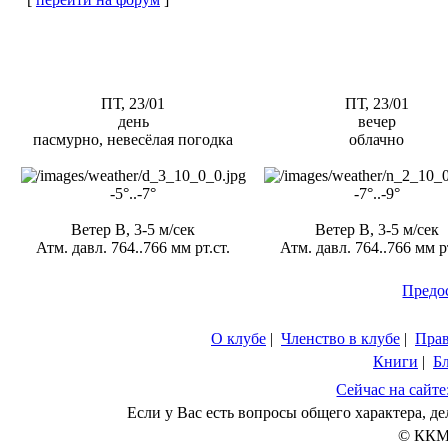
ПТ, 23/01
ПТ, 23/01
день
вечер
пасмурно, невесёлая погодка
облачно
-5°..-7°
-7°..-9°
Ветер В, 3-5 м/сек
Ветер В, 3-5 м/сек
Атм. давл. 764..766 мм рт.ст.
Атм. давл. 764..766 мм рт
Предо
О клубе
|
Членство в клубе
|
Пра
Книги
|
Б
Сейчас на сайте
Если у Вас есть вопросы общего характера, 
© ККМ