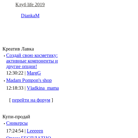
Клуб life 2019
DiankaM
Креатив Лавка
·
Создай свою косметику:
активные компоненты и
другие опции!
12:30:22 |
MargG
·
Madam Pompon's shop
12:18:33 |
Vladkina_mama
[
перейти на форум
]
Купи-продай
·
Сникерсы
17:24:54 |
Leeeeen