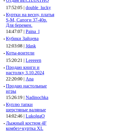
·
Отдам БЕСПЛАТНО
17:52:05 |
double_lucky
·
Куртки на весну, платья
S-M, Сапоги 37-40р.
Для беремен.
14:47:07 |
Paina_l
·
Кубики Зайцева
12:03:08 |
Jdask
·
Коты-воители
15:20:21 |
Leeeeen
·
Продаю книги и
настолку 3.10.2024
22:20:00 |
Ana
·
Продаю настольные
игры
15:26:19 |
Nadinochka
·
Куплю тапки
шерстяные валяные
14:02:46 |
LukolgaO
·
Лыжный костюм 4F
комбез+куртка XL