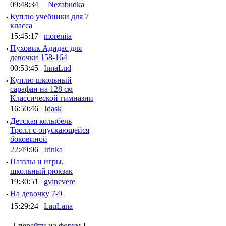
09:48:34 |
_Nezabudka_
·
Куплю учебники для 7
класса
15:45:17 |
morenita
·
Пуховик Адидас для
девочки 158-164
00:53:45 |
InnaLud
·
Куплю школьный
сарафан на 128 см
Классической гимназии
16:50:46 |
Jdask
·
Детская колыбель
Тролл с опускающейся
боковиной
22:49:06 |
Irinka
·
Паззлы и игры,
школьный рюкзак
19:30:51 |
gvinevere
·
Hа девочку 7-9
15:29:24 |
LauLana
[
перейти на форум
]