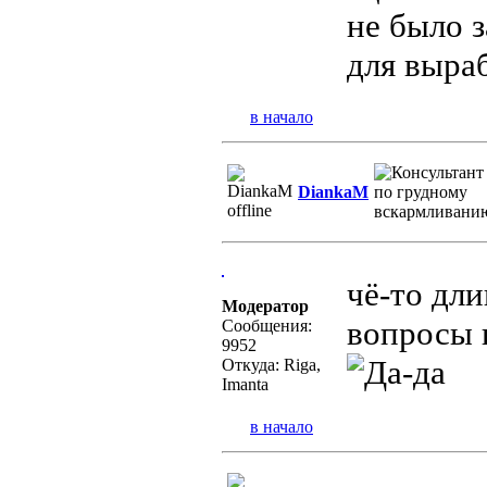
не было 
для выра
в начало
DiankaM
чё-то дл
Модератор
вопросы 
Сообщения:
9952
Откуда: Riga,
Imanta
в начало