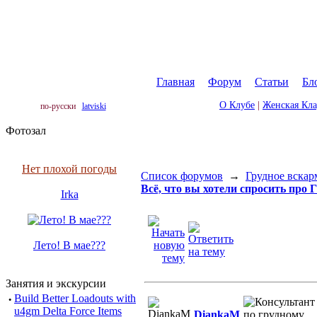
Главная
|
Форум
|
Статьи
|
Бл
О Клубе
|
Женская Кл
по-русски
latviski
Фотозал
Нет плохой погоды
Список форумов
→
Грудное вскар
Всё, что вы хотели спросить про 
Irka
Лето! В мае???
Занятия и экскурсии
·
Build Better Loadouts with
u4gm Delta Force Items
DiankaM