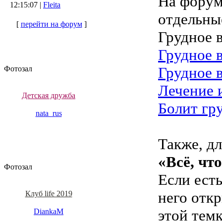
На форум
12:15:07 |
Fleita
отдельны
[
перейти на форум
]
Грудное 
Грудное 
Грудное 
Фотозал
Лечение 
Детская дружба
Болит гp
nata_rus
Также, д
«Всё, чт
Фотозал
Если ест
него откр
Клуб life 2019
этой тем
DiankaM