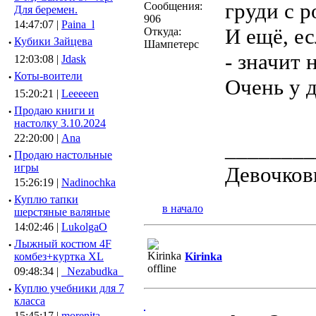
груди с р
Сообщения:
Для беремен.
906
14:47:07 |
Paina_l
И ещё, е
Откуда:
·
Кубики Зайцева
Шампетерс
- значит 
12:03:08 |
Jdask
·
Коты-воители
Очень у д
15:20:21 |
Leeeeen
·
Продаю книги и
настолку 3.10.2024
22:20:00 |
Ana
________
·
Продаю настольные
игры
Девочков
15:26:19 |
Nadinochka
·
Куплю тапки
в начало
шерстяные валяные
14:02:46 |
LukolgaO
·
Лыжный костюм 4F
комбез+куртка XL
Kirinka
09:48:34 |
_Nezabudka_
·
Куплю учебники для 7
класса
15:45:17 |
morenita