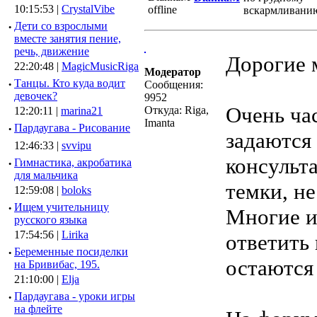
10:15:53 |
CrystalVibe
·
Дети со взрослыми
вместе занятия пение,
речь, движение
Дорогие 
22:20:48 |
MagicMusicRiga
Модератор
·
Танцы. Кто куда водит
Сообщения:
девочек?
9952
Очень ча
Откуда: Riga,
12:20:11 |
marina21
Imanta
·
Пардаугава - Рисование
задаются 
12:46:33 |
svvipu
консульт
·
Гимнастика, акробатика
для мальчика
темки, н
12:59:08 |
boloks
·
Ищем учительницу
Многие и
русского языка
17:54:56 |
Lirika
ответить 
·
Беременные посиделки
остаются 
на Бривибас, 195.
21:10:00 |
Elja
·
Пардаугава - уроки игры
на флейте