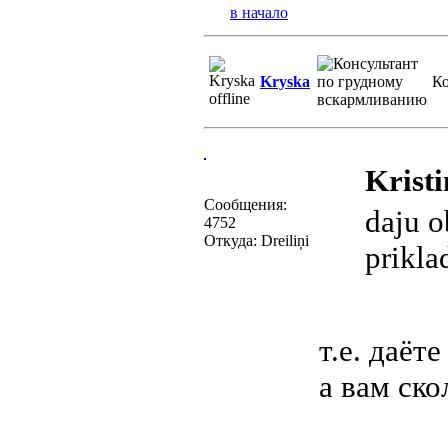
в начало
Kryska
Ко
Kristi
Сообщения:
daju o
4752
Откуда: Dreiliņi
prikla
т.е. даёт
а вам ско