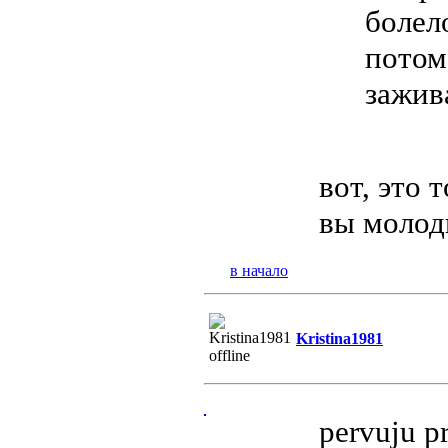
болел
потом
зажив
вот, это 
вы моло
в начало
Kristina1981
pervuju p