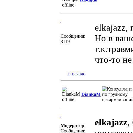
elkajazz,
Но в ваш
Сообщения:
3119
т.к.травм
что-то не
в начало
DiankaM
elkajazz
,
Модератор
приложить
Сообщения: