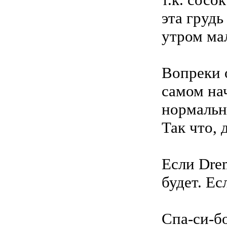
эта грудь
утром мал
Вопреки 
самом на
нормальн
Так что,
Если Dre
будет. Ес
Спа-си-б