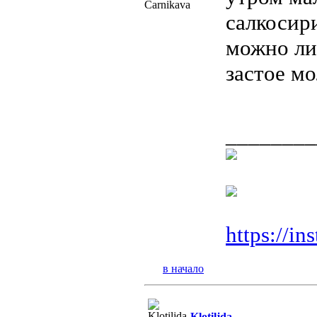
Carnikava
салкосири
можно ли 
застое м
________
https://i
в начало
Klotiljda