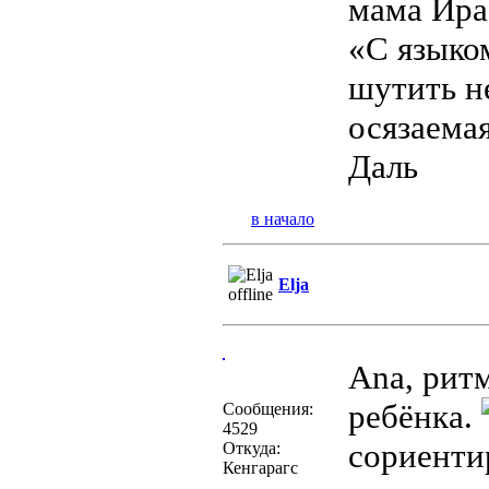
мама Ира
«С языком
шутить не
осязаемая
Даль
в начало
Elja
Ana, рит
ребёнка.
Сообщения:
4529
сориентир
Откуда:
Кенгарагс