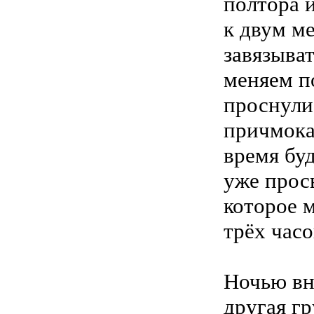
полтора 
к двум м
завязыват
меняем п
проснулис
причмока 
время бу
уже прос
которое 
трёх часо
Ночью вн
другая гр