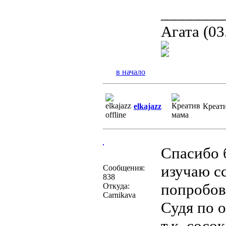
________
Агата (03
в начало
elkajazz
Креат
Спасибо 
изучаю с
Сообщения:
838
попробов
Откуда:
Carnikava
Судя по 
т.к. сос