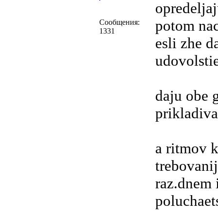
opredeljaj
potom nach
Сообщения:
1331
esli zhe d
udovolsti
daju obe g
prikladiva
a ritmov 
trebovanij
raz.dnem 
poluchaets