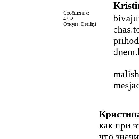
Kristi
Сообщения:
bivaju
4752
Откуда: Dreiliņi
chas.t
prihod
dnem.k
malish
mesjac
Кристин
как при э
что значи