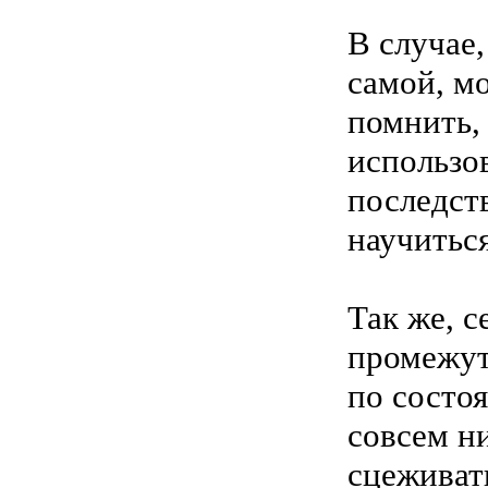
В случае,
самой, мо
помнить, 
использо
последств
научитьс
Так же, с
промежут
по состоя
совсем н
сцеживать