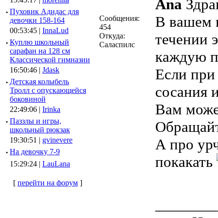
Ana
Здра
·
Пуховик Адидас для
В вашем в
Сообщения:
девочки 158-164
454
00:53:45 |
InnaLud
течении э
Откуда:
·
Куплю школьный
Саласпилс
сарафан на 128 см
каждую п
Классической гимназии
16:50:46 |
Jdask
Если при
·
Детская колыбель
сосания и
Тролл с опускающейся
боковиной
Вам може
22:49:06 |
Irinka
·
Паззлы и игры,
Обращай
школьный рюкзак
19:30:51 |
gvinevere
А про ур
·
Hа девочку 7-9
покакать
15:29:24 |
LauLana
[
перейти на форум
]
________