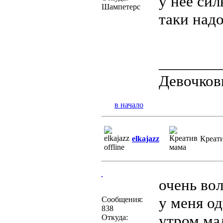
у неё сил
Шампетерс
таки надо
________
Девочков
в начало
elkajazz
Креат
очень во
у меня од
Сообщения:
838
утром мал
Откуда: