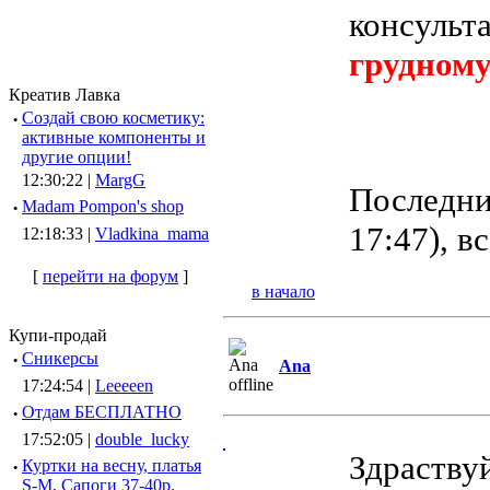
консульт
грудном
Креатив Лавка
·
Создай свою косметику:
активные компоненты и
другие опции!
12:30:22 |
MargG
Последни
·
Madam Pompon's shop
17:47), в
12:18:33 |
Vladkina_mama
[
перейти на форум
]
в начало
Купи-продай
·
Сникерсы
Ana
17:24:54 |
Leeeeen
·
Отдам БЕСПЛАТНО
17:52:05 |
double_lucky
Здраству
·
Куртки на весну, платья
S-M, Сапоги 37-40р.