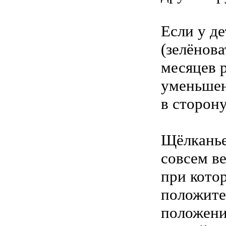
Если у д
(зелёнова
месяцев 
уменьшен
в сторон
Щёлканье
совсем в
при кото
положите
положени