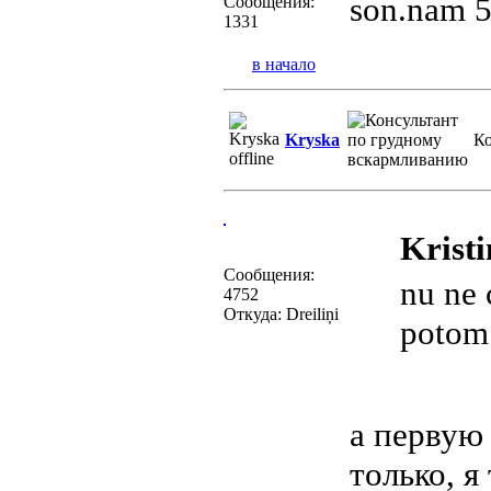
son.nam 5
Сообщения:
1331
в начало
Kryska
Ко
Kristi
Сообщения:
nu ne 
4752
Откуда: Dreiliņi
potom 
а первую 
только, я