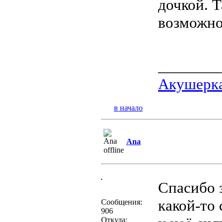
дочкой. Т
возможно
________
Акушерка
в начало
Ana
Спасибо з
какой-то 
Сообщения:
906
Откуда: