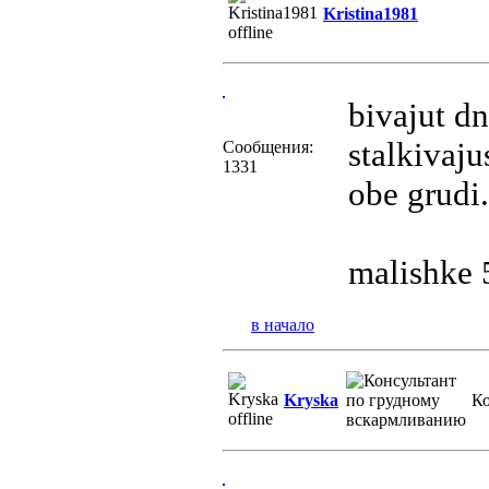
Kristina1981
bivajut dn
stalkivaju
Сообщения:
1331
obe grudi
malishke 
в начало
Kryska
Ко