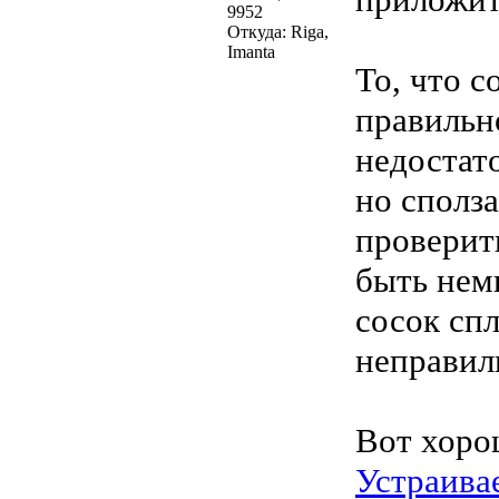
9952
Откуда: Riga,
Imanta
То, что с
правильн
недостат
но сполз
проверить
быть нем
сосок сп
неправил
Вот хоро
Устраива