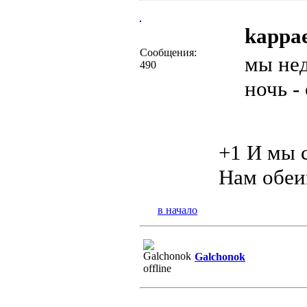
kappae
Сообщения:
мы не
490
ночь -
+1 И мы 
Нам обеи
в начало
Galchonok