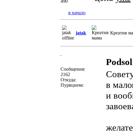
490
в начало
jatak
Креатив м
Podsol
Сообщения:
Совет
2162
Откуда:
в мало
Пурвциемс
и вооб
завоев
желате