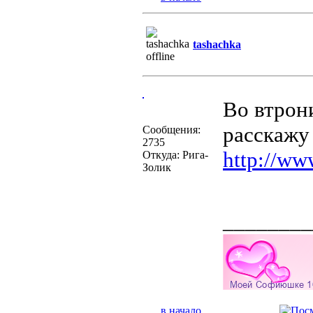
tashachka
Во втрон
расскажу
Сообщения:
2735
http://www
Откуда: Рига-
Золик
________
в начало