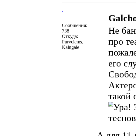
Galcho
Сообщения:
Не бан
738
Откуда:
про те
Purvciems,
Kalngale
пожал
его сл
Свобо
Актеро
такой 
З
теснов
А для 11