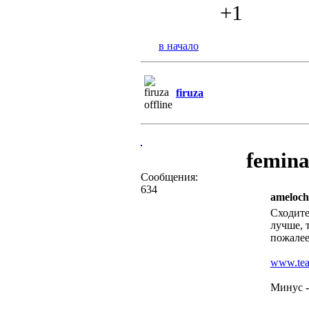
+1
в начало
firuza
femina
Сообщения:
634
ameloch
Сходите
лучше, 
пожалее
www.teat
Минус -