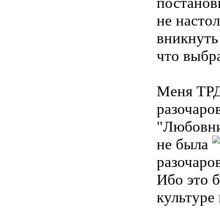
постановк
не насто
вникнуть 
что выбр
Меня ТРД
разочаро
"Любовни
не была
разочаров
Ибо это б
культуре