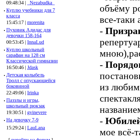
09:48:34 |
_Nezabudka_
объёму ро
·
Куплю учебники для 7
класса
все-таки
15:45:17 |
morenita
-
Призра
·
Пуховик Адидас для
девочки 158-164
репертуа
00:53:45 |
InnaLud
·
Куплю школьный
мною),ра
сарафан на 128 см
Классической гимназии
-
Порядо
16:50:46 |
Jdask
постанов
·
Детская колыбель
Тролл с опускающейся
из люби
боковиной
22:49:06 |
Irinka
спектакл
·
Паззлы и игры,
школьный рюкзак
название
19:30:51 |
gvinevere
-
Юбилей
·
Hа девочку 7-9
15:29:24 |
LauLana
мое всё-т
[
перейти на форум
]