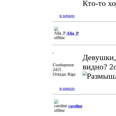
Кто-то х
в начало
Alja_P
Девушки, 
видно? 2о
Сообщения:
2415
Откуда: Riga
в начало
caroline