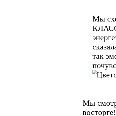
Мы схо
КЛАССС
энерге
сказал
так эм
почувс
Мы смотр
восторге