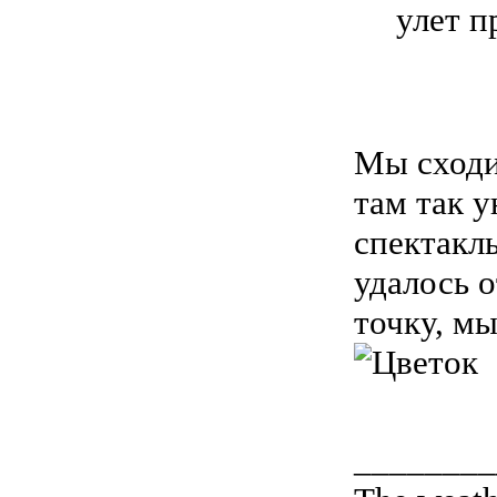
улет п
Мы сходи
там так у
спектакль
удалось о
точку, м
________