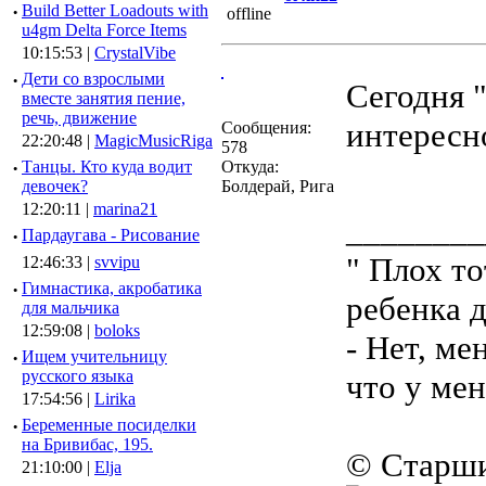
·
Build Better Loadouts with
u4gm Delta Force Items
10:15:53 |
CrystalVibe
·
Дети со взрослыми
Сегодня 
вместе занятия пение,
речь, движение
интересн
Сообщения:
22:20:48 |
MagicMusicRiga
578
·
Танцы. Кто куда водит
Откуда:
девочек?
Болдерай, Рига
12:20:11 |
marina21
________
·
Пардаугава - Рисование
" Плох т
12:46:33 |
svvipu
·
Гимнастика, акробатика
ребенка 
для мальчика
12:59:08 |
boloks
- Нет, ме
·
Ищем учительницу
русского языка
что у мен
17:54:56 |
Lirika
·
Беременные посиделки
на Бривибас, 195.
© Старш
21:10:00 |
Elja