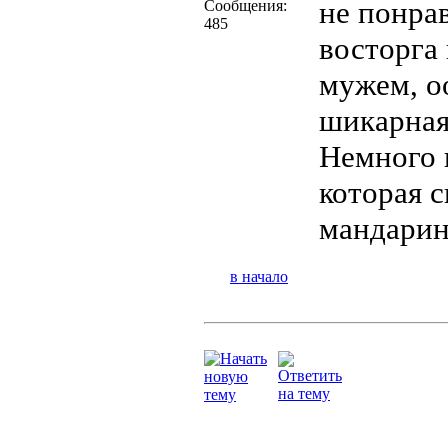
не понра
Сообщения:
485
восторга
мужем, о
шикарная
Немного 
которая с
мандари
в начало