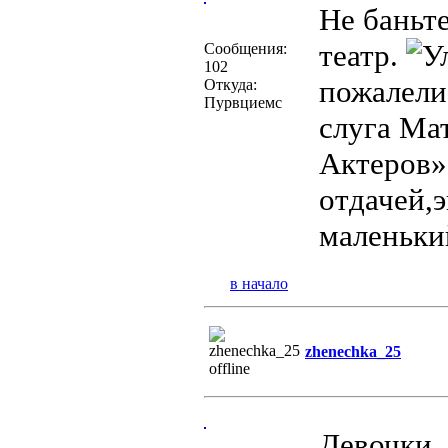
Не баньте
театр.
Сообщения:
102
пожалели
Откуда:
Пурвциемс
слуга Ма
Актеров»
отдачей,э
маленький
в начало
zhenechka_25
Девочки,