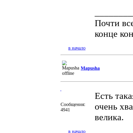
________
Почти все
конце ко
в начало
Mapusha
Есть така
очень хва
Сообщения:
4941
велика.
в начало