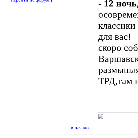
-
12 ночь
осовреме
классики 
для вас!
скоро со
Варшавск
размышля
ТРД,там 
________
в начало