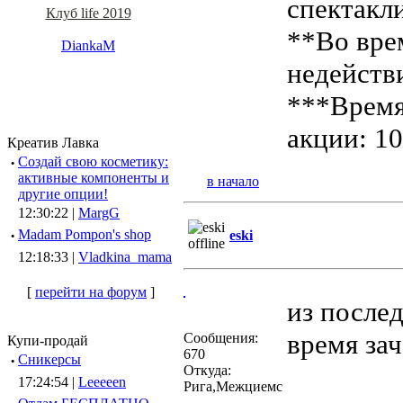
спектакл
Клуб life 2019
**Во вре
DiankaM
недейств
***Время 
акции: 10
Креатив Лавка
·
Создай свою косметику:
активные компоненты и
в начало
другие опции!
12:30:22 |
MargG
·
Madam Pompon's shop
eski
12:18:33 |
Vladkina_mama
[
перейти на форум
]
из послед
время зач
Сообщения:
Купи-продай
670
·
Сникерсы
Откуда:
17:24:54 |
Leeeeen
Рига,Межциемс