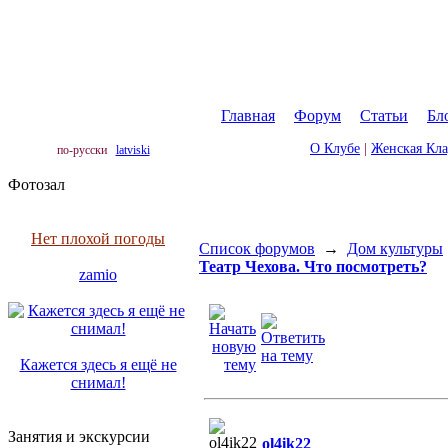
Главная
|
Форум
|
Статьи
|
Бл
О Клубе
|
Женская Кл
по-русски
latviski
Фотозал
Нет плохой погоды
Список форумов
→
Дом культуры
Театр Чехова. Что посмотреть?
zamio
Кажется здесь я ещё не
снимал!
Занятия и экскурсии
ol4ik22