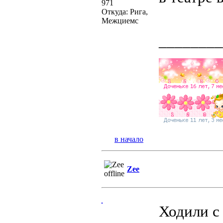
971
Откуда: Рига,
Межциемс
________
в начало
Zee
Ходили с