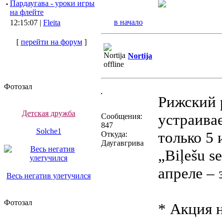
·
Пардаугава - уроки игры
на флейте
в начало
12:15:07 |
Fleita
[
перейти на форум
]
Nortija
Фотозал
Рижский 
Детская дружба
устраив
Сообщения:
847
Solche1
только 5 
Откуда:
Даугавгрива
„Biļešu s
апреле – 
Весь негатив улетучился
Фотозал
* Акция 