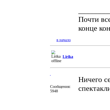
________
Почти все
конце ко
в начало
Lirika
Ничего с
спектакл
Сообщения:
5948
________