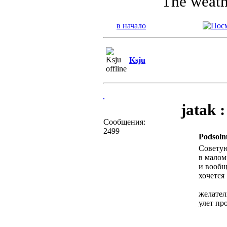
The weather
в начало
Ksju
jatak :
Сообщения:
2499
Podsoln
Советую
в малом
и вообщ
хочется
желатель
улет пр