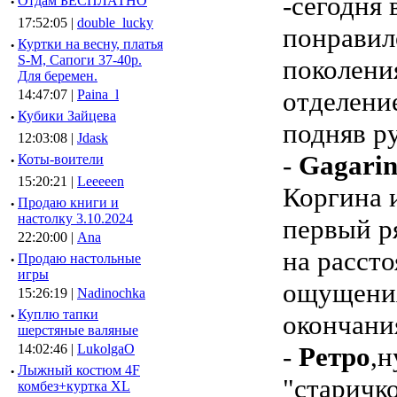
-сегодня 
·
Отдам БЕСПЛАТНО
17:52:05 |
double_lucky
понравил
·
Куртки на весну, платья
S-M, Сапоги 37-40р.
поколения
Для беремен.
отделени
14:47:07 |
Paina_l
·
Кубики Зайцева
подняв р
12:03:08 |
Jdask
-
Gagari
·
Коты-воители
15:20:21 |
Leeeeen
Коргина 
·
Продаю книги и
настолку 3.10.2024
первый р
22:20:00 |
Ana
на расст
·
Продаю настольные
игры
ощущения
15:26:19 |
Nadinochka
·
Куплю тапки
окончани
шерстяные валяные
14:02:46 |
LukolgaO
-
Ретро
,н
·
Лыжный костюм 4F
"старичк
комбез+куртка XL