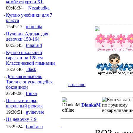
комбез+куртка XL
09:48:34 |
_Nezabudka_
·
Куплю учебники для 7
________
класса
15:45:17 |
morenita
·
Пуховик Адидас для
девочки 158-164
00:53:45 |
InnaLud
·
Куплю школьный
сарафан на 128 см
Классической гимназии
16:50:46 |
Jdask
·
Детская колыбель
Тролл с опускающейся
в начало
боковиной
22:49:06 |
Irinka
·
Паззлы и игры,
DiankaM
школьный рюкзак
19:30:51 |
gvinevere
·
Hа девочку 7-9
15:29:24 |
LauLana
ВОЗ в эт