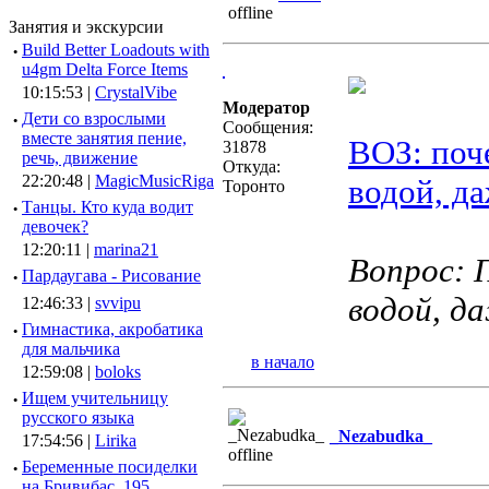
Занятия и экскурсии
·
Build Better Loadouts with
u4gm Delta Force Items
10:15:53 |
CrystalVibe
Модератор
·
Дети со взрослыми
Сообщения:
вместе занятия пение,
ВОЗ: поч
31878
речь, движение
Откуда:
22:20:48 |
MagicMusicRiga
водой, да
Торонто
·
Танцы. Кто куда водит
девочек?
12:20:11 |
marina21
Вопрос: П
·
Пардаугава - Рисование
водой, д
12:46:33 |
svvipu
·
Гимнастика, акробатика
для мальчика
в начало
12:59:08 |
boloks
·
Ищем учительницу
русского языка
_Nezabudka_
17:54:56 |
Lirika
·
Беременные посиделки
на Бривибас, 195.