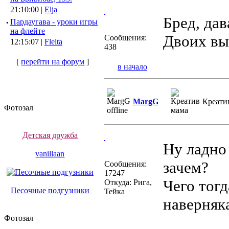
21:10:00 |
Elja
Бред, да
·
Пардаугава - уроки игры
на флейте
Двоих выр
Сообщения:
12:15:07 |
Fleita
438
[
перейти на форум
]
в начало
MargG
Креати
Фотозал
Детская дружба
Ну ладно
vanillaan
зачем?
Сообщения:
17247
Чего тогд
Откуда: Рига,
Песочные подгузники
Тейка
наверняк
Фотозал