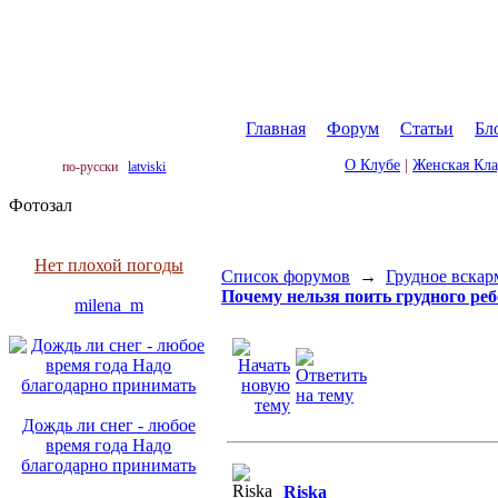
Главная
|
Форум
|
Статьи
|
Бл
О Клубе
|
Женская Кл
по-русски
latviski
Фотозал
Нет плохой погоды
Список форумов
→
Грудное вскар
Почему нельзя поить грудного реб
milena_m
Дождь ли снег - любое
время года Надо
благодарно принимать
Riska