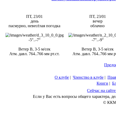
ПТ, 23/01
ПТ, 23/01
день
вечер
пасмурно, невесёлая погодка
облачно
-5°..-7°
-7°..-9°
Ветер В, 3-5 м/сек
Ветер В, 3-5 м/сек
Атм. давл. 764..766 мм рт.ст.
Атм. давл. 764..766 мм рт
Предо
О клубе
|
Членство в клубе
|
Пра
Книги
|
Б
Сейчас на сайте
Если у Вас есть вопросы общего характера, 
© ККМ