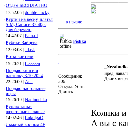
·
Отдам БЕСПЛАТНО
17:52:05 |
double_lucky
·
Куртки на весну, платья
в начало
S-M, Сапоги 37-40р.
Для беремен.
14:47:07 |
Paina_l
Fishka
·
Кубики Зайцева
12:03:08 |
Jdask
·
Коты-воители
15:20:21 |
Leeeeen
_Nezabudka
·
Продаю книги и
Бред, давал
настолку 3.10.2024
Сообщения:
Двоих вырас
306
22:20:00 |
Ana
Откуда: Усть-
·
Продаю настольные
Двинск
игры
15:26:19 |
Nadinochka
·
Куплю тапки
Колики и 
шерстяные валяные
14:02:46 |
LukolgaO
А вы с ка
·
Лыжный костюм 4F