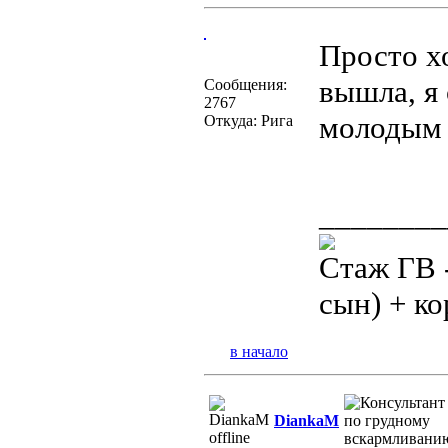
Просто хо
вышла, я
Сообщения:
2767
молодым
Откуда: Рига
________
Стаж ГВ -
сын) + к
в начало
DiankaM