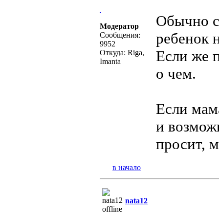
Обычно сл
Модератор
ребенок 
Сообщения:
9952
Если же п
Откуда: Riga,
Imanta
о чем.
Если мам
и возмож
просит, 
в начало
nata12