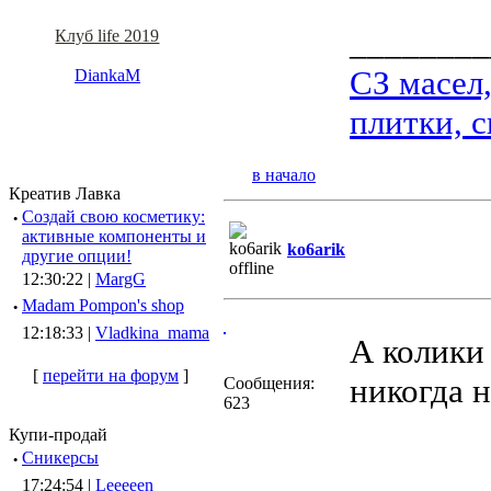
________
Клуб life 2019
СЗ масел
DiankaM
плитки, с
в начало
Креатив Лавка
·
Создай свою косметику:
активные компоненты и
ko6arik
другие опции!
12:30:22 |
MargG
·
Madam Pompon's shop
12:18:33 |
Vladkina_mama
А колики
[
перейти на форум
]
никогда н
Сообщения:
623
Купи-продай
·
Сникерсы
________
17:24:54 |
Leeeeen