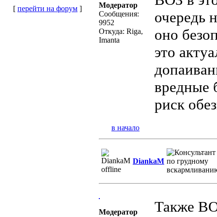
Модератор
[
перейти на форум
]
очередь 
Сообщения:
9952
оно безоп
Откуда: Riga,
Imanta
это акту
допаиван
вредные 
риск обез
в начало
DiankaM
Также ВО
Модератор