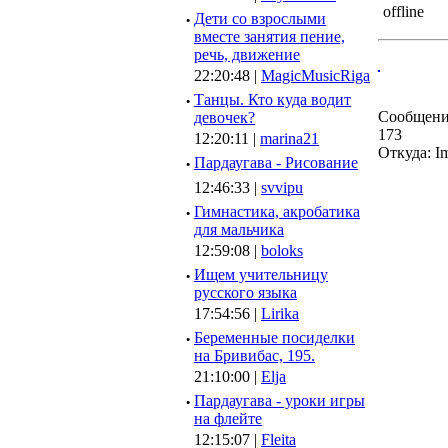
·
Дети со взрослыми
вместе занятия пение,
речь, движение
22:20:48 |
MagicMusicRiga
·
Танцы. Кто куда водит
Сообщени
девочек?
173
12:20:11 |
marina21
Откуда: I
·
Пардаугава - Рисование
12:46:33 |
svvipu
·
Гимнастика, акробатика
для мальчика
12:59:08 |
boloks
·
Ищем учительницу
русского языка
17:54:56 |
Lirika
·
Беременные посиделки
на Бривибас, 195.
21:10:00 |
Elja
·
Пардаугава - уроки игры
на флейте
12:15:07 |
Fleita