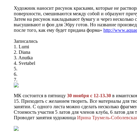
Художник наносит рисунок красками, которые не растворяю
поверхности, смешиваются между собой и образуют прич
Затем на рисунок накладывают бумагу и через несколько 
высушивают и фон для Эбру готов. Но название произвед
после того, как ему будет придана форма»
http://www.aquaex
Записались
1. Lumi
2. Diana
3. Anutka
4. Svetabel
5.
6.
7.
МК состоится в пятницу
30 ноября с 12-13.30
в имантско
15. Приходить с желанием творить. Все материалы для тв
занятии. С одного листа можно сделать несколько фрагме
Стоимость участия 5 латов для членов клуба, 6 латов для т
Проводит занятия художница
Ирина Трумель-Соболевска