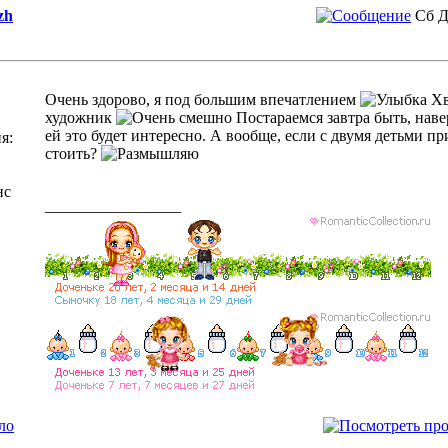
zh
Сб Д
Очень здорово, я под большим впечатлением
Хв
художник
Постараемся завтра быть, нав
ей это будет интересно. А вообще, если с двумя детьми при
я:
стоить?
нс
_________________
ло