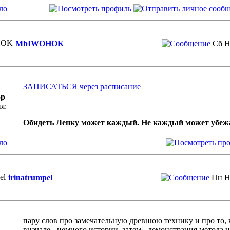
ло
MbIWOHOK
Сб Н
ЗАПИСАТЬСЯ через расписание
ор
я:
_________________
Обидеть Ленку может каждый. Не каждый может убе
ло
irinatrumpel
Пн Н
пару слов про замечательную древнюю технику и про то, 
вначале - немного истории, затем - демонстрация метода 