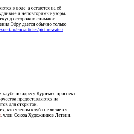
тся в воде, а остаются на её
удливые и неповторимые узоры.
секунд осторожно снимают,
ения Эбру дается обычно только
pert.ru/enc/articles/picturewater/
м клубе по адресу Курземес проспект
орчества предоставляются на
нтов для открыток.
ех, кто членом клуба не является.
я
, член Союза Художников Латвии.