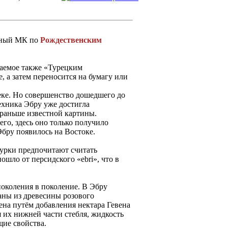
ьный МК по
Рождественским
ваемое также «Турецким
, а затем переносится на бумагу или
еке. Но совершенство дошедшего до
техника Эбру уже достигла
 раньше известной картины.
его, здесь оно только получило
бру появилось на Востоке.
урки предпочитают считать
шло от персидского «ebri», что в
поколения в поколение. В Эбру
аны из древесины розового
ена путём добавления нектара Гевена
я их нижней части стебля, жидкость
ие свойства.