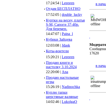
17:24:54 |
Leeeeen
в нача
·
Отдам БЕСПЛАТНО
17:52:05 |
double_lucky
·
Куртки на весну, платья
S-M, Сапоги 37-40р.
Для беремен.
14:47:07 |
Paina_l
·
Кубики Зайцева
Модерат
12:03:08 |
Jdask
Сообщени
·
Коты-воители
17620
15:20:21 |
Leeeeen
·
Продаю книги и
в нача
настолку 3.10.2024
22:20:00 |
Ana
·
Продаю настольные
игры
15:26:19 |
Nadinochka
·
Куплю тапки
шерстяные валяные
14:02:46 |
LukolgaO