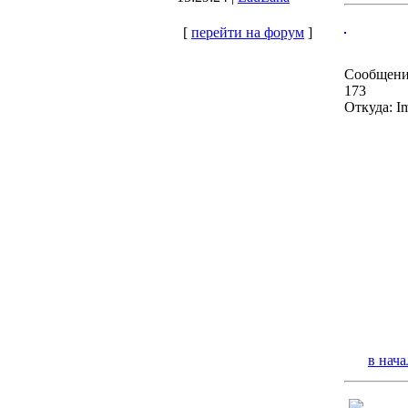
[
перейти на форум
]
Сообщени
173
Откуда: I
в нача