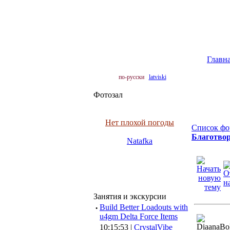
Главн
по-русски
latviski
Фотозал
Нет плохой погоды
Список фо
Благотвор
Natafka
Занятия и экскурсии
·
Build Better Loadouts with
u4gm Delta Force Items
10:15:53 |
CrystalVibe