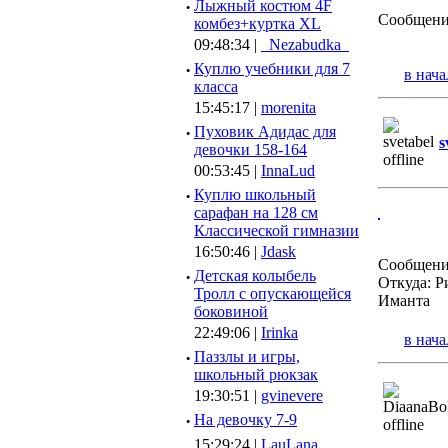
·
Лыжный костюм 4F
Сообщени
комбез+куртка XL
09:48:34 |
_Nezabudka_
·
Куплю учебники для 7
в нача
класса
15:45:17 |
morenita
·
Пуховик Адидас для
s
девочки 158-164
00:53:45 |
InnaLud
·
Куплю школьный
сарафан на 128 см
Классической гимназии
16:50:46 |
Jdask
Сообщени
·
Детская колыбель
Откуда: Р
Тролл с опускающейся
Иманта
боковиной
22:49:06 |
Irinka
в нача
·
Паззлы и игры,
школьный рюкзак
19:30:51 |
gvinevere
·
Hа девочку 7-9
15:29:24 |
LauLana