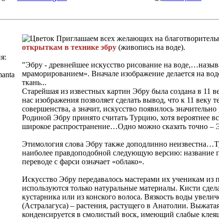
Приглашаем всех желающих на благотворител
открыткам в технике эбру
(живопись на воде).
я:
"Эбру - древнейшее искусство рисование на воде,…назы
мраморированием». Вначале изображение делается на воде
manta
ткань...
Старейшая из известных картин Эбру была создана в 11 в
нас изображения позволяет сделать вывод, что к 11 веку 
совершенства, а значит, искусство появилось значительно
Родиной Эбру принято считать Турцию, хотя вероятнее вс
широкое распространение…Одно можно сказать точно – Э
Этимология слова Эбру также доподлинно неизвестна…Т
наиболее правдоподобной следующую версию: название по
переводе с фарси означает «облако».
Искусство Эбру передавалось мастерами их ученикам из 
используются только натуральные материалы. Кисти сдел
кустарника или из конского волоса. Вязкость воды увелич
(Астралагуса) – растения, растущего в Анатолии. Выжата
конденсируется в смолистый воск, имеющий слабые клеящ