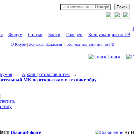
ая
|
Форум
|
Статьи
|
Блоги
|
Галереи
|
Консультации по ГВ
О Клубе
|
Женская Кладовая
|
Бесплатные занятия по ГВ
Поиск
румов
→
Архив фотозалов и тем
→
ительный МК по открыткам в технике эбру
DiaanaBolgare
Чт Н