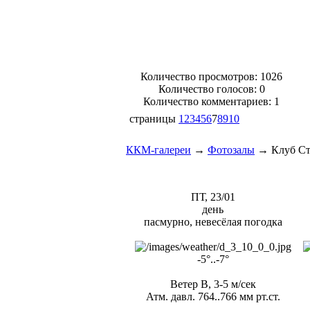
Количество просмотров: 1026
Количество голосов:
0
Количество комментариев: 1
страницы
1
2
3
4
5
6
7
8
9
10
ККМ-галереи
→
Фотозалы
→
Клуб С
ПТ, 23/01
день
пасмурно, невесёлая погодка
-5°..-7°
Ветер В, 3-5 м/сек
Атм. давл. 764..766 мм рт.ст.