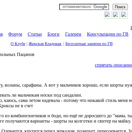
ая
|
Форум
|
Статьи
|
Блоги
|
Галереи
|
Консультации по ГВ
О Клубе
|
Женская Кладовая
|
Бесплатные занятия по ГВ
тильных Пацанов
спрятать описани
ту, воланы, сарафаны. А вот у мальчиков хорошо, если шорты н
евать ли мальчикам носки под сандалии.
о, каюсь, сама летом надевала - потому что никакой стиль меня н
роксы не в счет
о из комбинезончиков и боди, но ещё не доросшего до "мама, ты
ге получаются варианты - шорты на колготки и свитер на майку.
Одевается, крутится перед зеркалом, позирует, переодевается. 