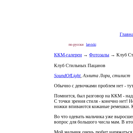
Главн
по-русски
latviski
ККМ-галереи
→
Фотозалы
→
Клуб С
Клуб Стильных Пацанов
SoundOfLight
, Аэлита Лори, стилист
Обычно с девочками проблем нет - ту
Помнится, был разговор на ККМ - над
С точки зрения стиля - конечно нет! Н
ножки впиваются кожаные ремешки. К
Во что одевать мальчика уже выросшег
вопрос для большого числа мам. В ито
Мой мальчик очень любит наряжаться. 