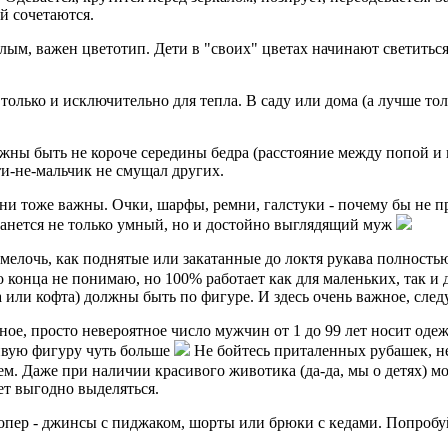
й сочетаются.
лым, важен цветотип. Дети в "своих" цветах начинают светитьс
олько и исключительно для тепла. В саду или дома (а лучше тол
ны быть не короче середины бедра (расстояние между попой и 
чти-не-мальчик не смущал других.
ни тоже важны. Очки, шарфы, ремни, галстуки - почему бы не п
станется не только умный, но и достойно выглядящий муж
 мелочь, как поднятые или закатанные до локтя рукава полность
о конца не понимаю, но 100% работает как для маленьких, так и
 или кофта) должны быть по фигуре. И здесь очень важное, след
ое, просто невероятное число мужчин от 1 до 99 лет носит одеж
ивую фигуру чуть больше
Не бойтесь приталенных рубашек, не
м. Даже при наличии красивого животика (да-да, мы о детях) м
т выгодно выделяться.
опер - джинсы с пиджаком, шорты или брюки с кедами. Попробу