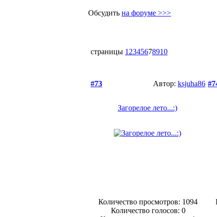
Обсудить
на форуме >>>
страницы
1
2
3
4
5
6
7
8
9
10
#73
Автор:
ksjuha86
#7
Загорелое лето...:)
Количество просмотров: 1094
Количество голосов:
0