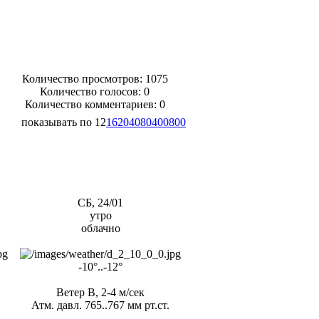
Количество просмотров: 1075
Количество голосов:
0
Количество комментариев: 0
показывать по
12
16
20
40
80
400
800
СБ, 24/01
утро
облачно
-10°..-12°
Ветер В, 2-4 м/сек
Атм. давл. 765..767 мм рт.ст.