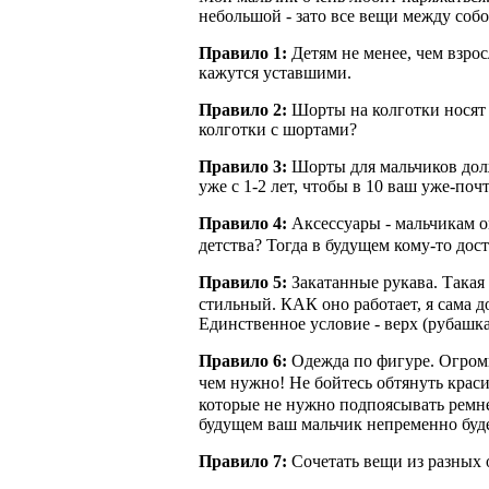
небольшой - зато все вещи между собо
Правило 1:
Детям не менее, чем взрос
кажутся уставшими.
Правило 2:
Шорты на колготки носят т
колготки с шортами?
Правило 3:
Шорты для мальчиков долж
уже с 1-2 лет, чтобы в 10 ваш уже-по
Правило 4:
Аксессуары - мальчикам о
детства? Тогда в будущем кому-то до
Правило 5:
Закатанные рукава. Такая
стильный. КАК оно работает, я сама д
Единственное условие - верх (рубашка
Правило 6:
Одежда по фигуре. Огромн
чем нужно! Не бойтесь обтянуть крас
которые не нужно подпоясывать ремне
будущем ваш мальчик непременно буде
Правило 7:
Сочетать вещи из разных 