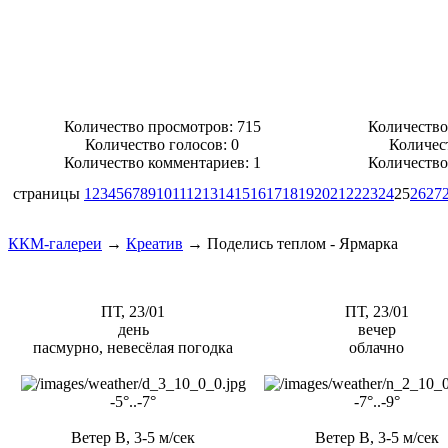
Количество просмотров: 715
Количество
Количество голосов:
0
Количес
Количество комментариев: 1
Количество
страницы
1
2
3
4
5
6
7
8
9
10
11
12
13
14
15
16
17
18
19
20
21
22
23
24
25
26
27
ККМ-галереи
→
Креатив
→
Поделись теплом - Ярмарка
ПТ, 23/01
ПТ, 23/01
день
вечер
пасмурно, невесёлая погодка
облачно
-5°..-7°
-7°..-9°
Ветер В, 3-5 м/сек
Ветер В, 3-5 м/сек