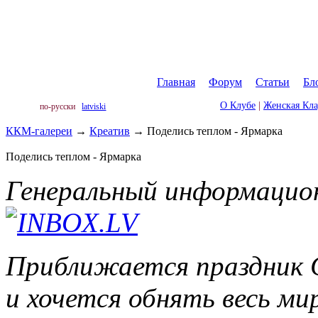
Главная
|
Форум
|
Статьи
|
Бл
О Клубе
|
Женская Кл
по-русски
latviski
ККМ-галереи
→
Креатив
→
Поделись теплом - Ярмарка
Поделись теплом - Ярмарка
Генеральный информацио
Приближается праздник Св
и хочется обнять весь м