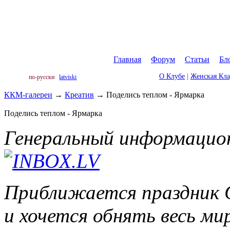
Главная
|
Форум
|
Статьи
|
Бл
О Клубе
|
Женская Кл
по-русски
latviski
ККМ-галереи
→
Креатив
→
Поделись теплом - Ярмарка
Поделись теплом - Ярмарка
Генеральный информацио
Приближается праздник Св
и хочется обнять весь м