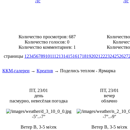
Количество просмотров: 687
Количество
Количество голосов:
0
Количес
Количество комментариев: 1
Количество
страницы
1
2
3
4
5
6
7
8
9
10
11
12
13
14
15
16
17
18
19
20
21
22
23
24
25
26
27
ККМ-галереи
→
Креатив
→
Поделись теплом - Ярмарка
ПТ, 23/01
ПТ, 23/01
день
вечер
пасмурно, невесёлая погодка
облачно
-5°..-7°
-7°..-9°
Ветер В, 3-5 м/сек
Ветер В, 3-5 м/сек