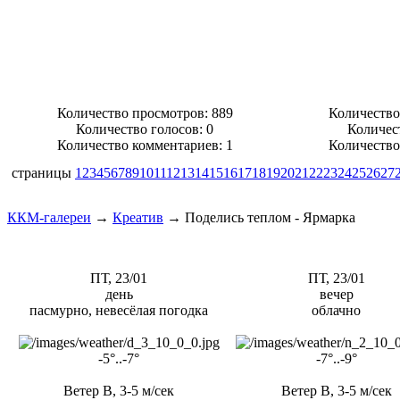
Количество просмотров: 889
Количество
Количество голосов:
0
Количес
Количество комментариев: 1
Количество
страницы
1
2
3
4
5
6
7
8
9
10
11
12
13
14
15
16
17
18
19
20
21
22
23
24
25
26
27
ККМ-галереи
→
Креатив
→
Поделись теплом - Ярмарка
ПТ, 23/01
ПТ, 23/01
день
вечер
пасмурно, невесёлая погодка
облачно
-5°..-7°
-7°..-9°
Ветер В, 3-5 м/сек
Ветер В, 3-5 м/сек