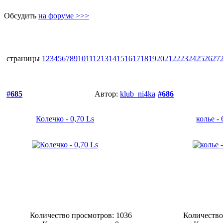
Обсудить
на форуме >>>
страницы
1
2
3
4
5
6
7
8
9
10
11
12
13
14
15
16
17
18
19
20
21
22
23
24
25
26
27
#685
Автор:
klub_ni4ka
#686
Колечко - 0,70 Ls
колье - 
Количество просмотров: 1036
Количество