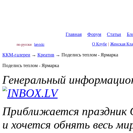
Главная
|
Форум
|
Статьи
|
Бл
О Клубе
|
Женская Кл
по-русски
latviski
ККМ-галереи
→
Креатив
→
Поделись теплом - Ярмарка
Поделись теплом - Ярмарка
Генеральный информацио
Приближается праздник Св
и хочется обнять весь м