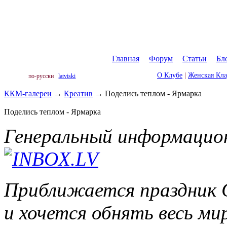
Главная
|
Форум
|
Статьи
|
Бл
О Клубе
|
Женская Кл
по-русски
latviski
ККМ-галереи
→
Креатив
→
Поделись теплом - Ярмарка
Поделись теплом - Ярмарка
Генеральный информацио
Приближается праздник Св
и хочется обнять весь м