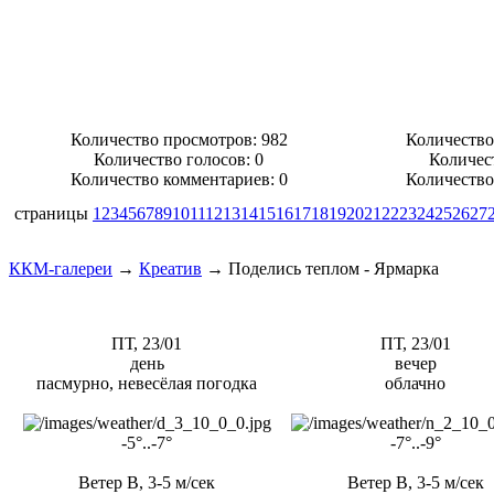
Количество просмотров: 982
Количество
Количество голосов:
0
Количес
Количество комментариев: 0
Количество
страницы
1
2
3
4
5
6
7
8
9
10
11
12
13
14
15
16
17
18
19
20
21
22
23
24
25
26
27
ККМ-галереи
→
Креатив
→
Поделись теплом - Ярмарка
ПТ, 23/01
ПТ, 23/01
день
вечер
пасмурно, невесёлая погодка
облачно
-5°..-7°
-7°..-9°
Ветер В, 3-5 м/сек
Ветер В, 3-5 м/сек