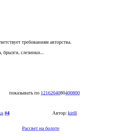
ветствует требованиям авторства.
, брызги, слезинки...
показывать по
12
16
20
40
80
400
800
ka
#4
Автор:
kirill
Рассвет на болоте