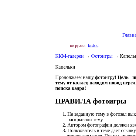
Главн
по-русски
latviski
ККМ-галереи
→
Фотоигры
→
Капель
Капельки
Продолжаем нашу фотоигру!
Цель - 
тему от коллег, находим повод пере
поиска кадра!
ПРАВИЛА фотоигры
На заданную тему в фотозал в
раскрывали тему.
Автором фотографии должен явл
Пользователь в теме дает ссылк
творческом виде. Поэмы, повести