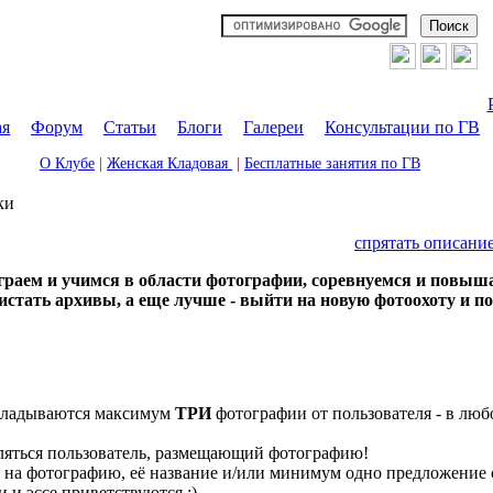
ая
|
Форум
|
Статьи
|
Блоги
|
Галереи
|
Консультации по ГВ
О Клубе
|
Женская Кладовая
|
Бесплатные занятия по ГВ
ки
спрятать описани
играем и учимся в области фотографии, соревнуемся и повы
листать архивы, а еще лучше - выйти на новую фотоохоту и п
ыкладываются максимум
ТРИ
фотографии от пользователя - в любо
яться пользователь, размещающий фотографию!
у на фотографию, её название и/или минимум одно предложение
 и эссе приветствуются :)