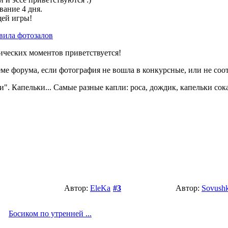
вание 4 дня.
щей игры!
вила фотозалов
ических моментов приветствуется!
ме форума, если фотография не вошла в конкурсные, или не соот
". Капельки... Самые разные капли: роса, дождик, капельки сока
Автор:
EleKa
#3
Автор:
Sovush
Босиком по утренней ...