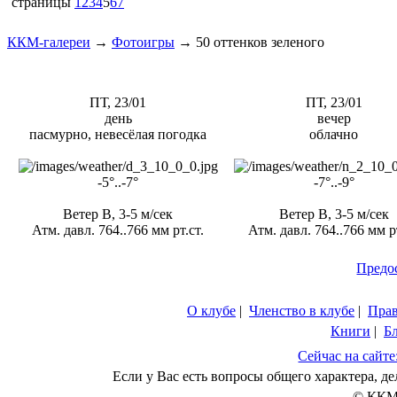
страницы
1
2
3
4
5
6
7
ККМ-галереи
→
Фотоигры
→
50 оттенков зеленого
ПТ, 23/01
ПТ, 23/01
день
вечер
пасмурно, невесёлая погодка
облачно
-5°..-7°
-7°..-9°
Ветер В, 3-5 м/сек
Ветер В, 3-5 м/сек
Атм. давл. 764..766 мм рт.ст.
Атм. давл. 764..766 мм рт
Предо
О клубе
|
Членство в клубе
|
Пра
Книги
|
Б
Сейчас на сайте
Если у Вас есть вопросы общего характера, 
© ККМ