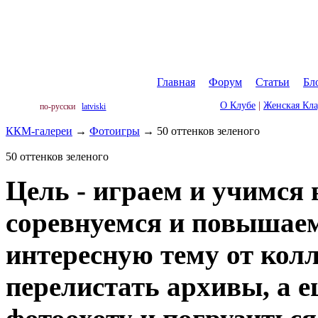
Главная
|
Форум
|
Статьи
|
Бл
О Клубе
|
Женская Кл
по-русски
latviski
ККМ-галереи
→
Фотоигры
→
50 оттенков зеленого
50 оттенков зеленого
Цель - играем и учимся 
соревнуемся и повышае
интересную тему от колл
перелистать архивы, а 