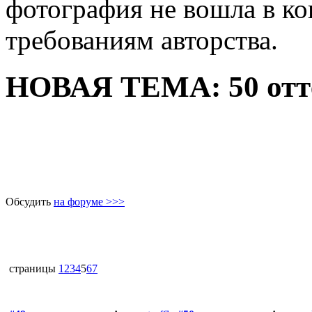
фотография не вошла в ко
требованиям авторства.
НОВАЯ ТЕМА: 50 отте
Обсудить
на форуме >>>
страницы
1
2
3
4
5
6
7