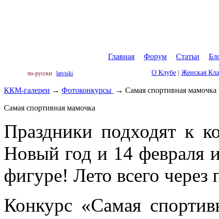
Главная
|
Форум
|
Статьи
|
Бл
О Клубе
|
Женская Кл
по-русски
latviski
ККМ-галереи
→
Фотоконкурсы
→
Cамая спортивная мамочка
Cамая спортивная мамочка
Праздники подходят к к
Новый год и 14 февраля 
фигуре! Лето всего через 
Конкурс «Cамая спортив