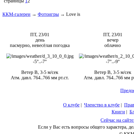
страницы
1
2
ККМ-галереи
→
Фотоигры
→
Love is
ПТ, 23/01
ПТ, 23/01
день
вечер
пасмурно, невесёлая погодка
облачно
-5°..-7°
-7°..-9°
Ветер В, 3-5 м/сек
Ветер В, 3-5 м/сек
Атм. давл. 764..766 мм рт.ст.
Атм. давл. 764..766 мм рт
Предо
О клубе
|
Членство в клубе
|
Пра
Книги
|
Б
Сейчас на сайте
Если у Вас есть вопросы общего характера, 
© ККМ