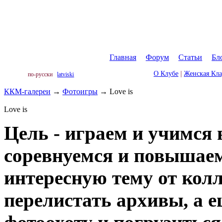
Главная
|
Форум
|
Статьи
|
Бл
О Клубе
|
Женская Кл
по-русски
latviski
ККМ-галереи
→
Фотоигры
→
Love is
Love is
Цель - играем и учимся 
соревнуемся и повышае
интересную тему от колл
перелистать архивы, а 