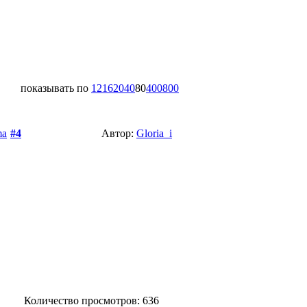
показывать по
12
16
20
40
80
400
800
ma
#4
Автор:
Gloria_i
Количество просмотров: 636