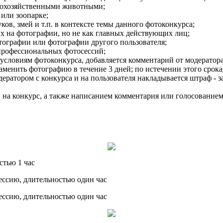
кохозяйственными животными;
или зоопарке;
ов, змей и т.п. в контексте темы данного фотоконкурса;
х на фотографии, но не как главных действующих лиц;
ографии или фотографии другого пользователя;
профессиональных фотосессий;
словиям фотоконкурса, добавляется комментарий от модератора 
аменить фотографию в течение 3 дней; по истечении этого срока
дератором с конкурса и на пользователя накладывается штраф - з
 на конкурс, а также написанием комментария или голосование
стью 1 час
ессию, длительностью один час
ессию, длительностью один час