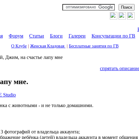
ая
|
Форум
|
Статьи
|
Блоги
|
Галереи
|
Консультации по ГВ
О Клубе
|
Женская Кладовая
|
Бесплатные занятия по ГВ
й, Джим, на счастье лапу мне
спрятать описани
апу мне.
Studio
нка с животными - и не только домашними.
3 фотографий от владельца аккаунта;
бражение ребёнка (детей) владельца аккаунта в момент общения