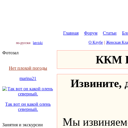
Главная
|
Форум
|
Статьи
|
Бл
О Клубе
|
Женская Кл
по-русски
latviski
Фотозал
ККМ К
Нет плохой погоды
marina21
Извините, д
Так вот он какой олень
северный.
Мы извиняемс
Занятия и экскурсии