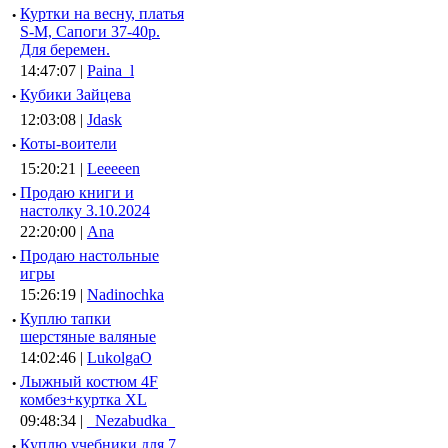
·
Куртки на весну, платья
S-M, Сапоги 37-40р.
Для беремен.
14:47:07 |
Paina_l
·
Кубики Зайцева
12:03:08 |
Jdask
·
Коты-воители
15:20:21 |
Leeeeen
·
Продаю книги и
настолку 3.10.2024
22:20:00 |
Ana
·
Продаю настольные
игры
15:26:19 |
Nadinochka
·
Куплю тапки
шерстяные валяные
14:02:46 |
LukolgaO
·
Лыжный костюм 4F
комбез+куртка XL
09:48:34 |
_Nezabudka_
·
Куплю учебники для 7