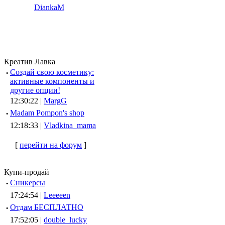
DiankaM
Креатив Лавка
·
Создай свою косметику:
активные компоненты и
другие опции!
12:30:22 |
MargG
·
Madam Pompon's shop
12:18:33 |
Vladkina_mama
[
перейти на форум
]
Купи-продай
·
Сникерсы
17:24:54 |
Leeeeen
·
Отдам БЕСПЛАТНО
17:52:05 |
double_lucky