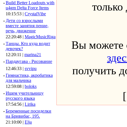
·
Build Better Loadouts with
только
u4gm Delta Force Items
10:15:53 |
CrystalVibe
·
Дети со взрослыми
вместе занятия пение,
речь, движение
22:20:48 |
MagicMusicRiga
Вы можете 
·
Танцы. Кто куда водит
девочек?
здес
12:20:11 |
marina21
·
Пардаугава - Рисование
получить до
12:46:33 |
svvipu
·
Гимнастика, акробатика
для мальчика
12:59:08 |
boloks
·
Ищем учительницу
русского языка
17:54:56 |
Lirika
·
Беременные посиделки
на Бривибас, 195.
21:10:00 |
Elja