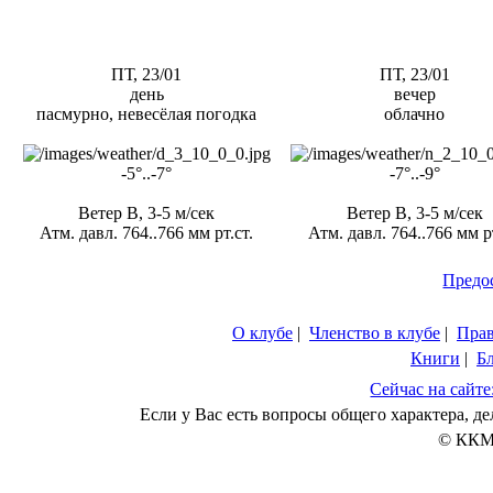
ПТ, 23/01
ПТ, 23/01
день
вечер
пасмурно, невесёлая погодка
облачно
-5°..-7°
-7°..-9°
Ветер В, 3-5 м/сек
Ветер В, 3-5 м/сек
Атм. давл. 764..766 мм рт.ст.
Атм. давл. 764..766 мм рт
Предо
О клубе
|
Членство в клубе
|
Пра
Книги
|
Б
Сейчас на сайте
Если у Вас есть вопросы общего характера, 
© ККМ