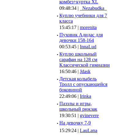
комбез+куртка XL
09:48:34 |
_Nezabudka_
·
Куплю учебники для 7
класса
15:45:17 |
morenita
·
Пуховик Адидас для
девочки 158-164
00:53:45 |
InnaLud
·
Куплю школьный
сарафан на 128 см
Классической гимназии
16:50:46 |
Jdask
·
Детская колыбель
Тролл с опускающейся
боковиной
22:49:06 |
Irinka
·
Паззлы и игры,
школьный рюкзак
19:30:51 |
gvinevere
·
Hа девочку 7-9
15:29:24 |
LauLana