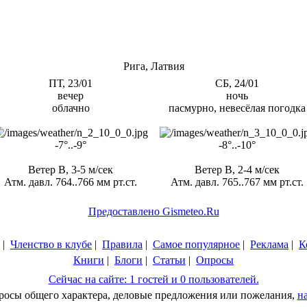
Рига, Латвия
ПТ, 23/01
СБ, 24/01
вечер
ночь
облачно
пасмурно, невесёлая погодка
-7°..-9°
-8°..-10°
Ветер В, 3-5 м/сек
Ветер В, 2-4 м/сек
Атм. давл. 764..766 мм рт.ст.
Атм. давл. 765..767 мм рт.ст.
Предоставлено Gismeteo.Ru
|
Членство в клубе
|
Правила
|
Самое популярное
|
Реклама
|
К
Книги
|
Блоги
|
Статьи
|
Опросы
Сейчас на сайте: 1 гостей и 0 пользователей.
просы общего характера, деловые предложения или пожелания,
н