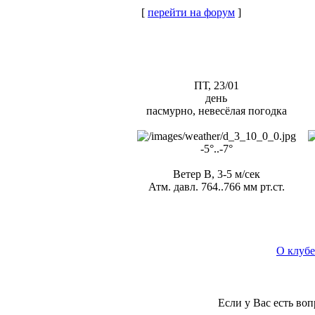
[
перейти на форум
]
ПТ, 23/01
день
пасмурно, невесёлая погодка
-5°..-7°
Ветер В, 3-5 м/сек
Атм. давл. 764..766 мм рт.ст.
О клубе
Если у Вас есть во