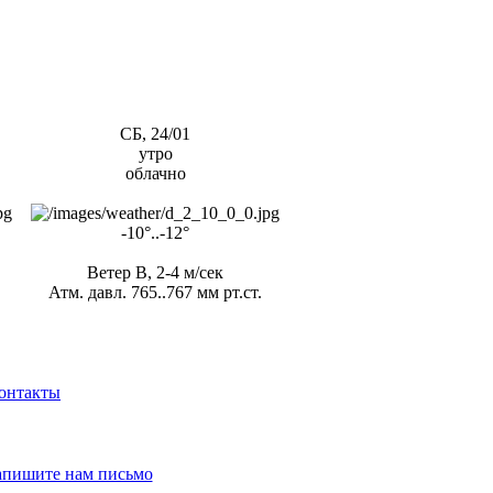
СБ, 24/01
утро
облачно
-10°..-12°
Ветер В, 2-4 м/сек
Атм. давл. 765..767 мм рт.ст.
онтакты
апишите нам письмо