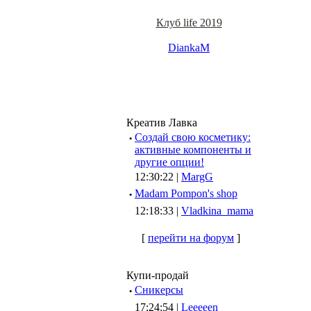
Клуб life 2019
DiankaM
Креатив Лавка
·
Создай свою косметику:
активные компоненты и
другие опции!
12:30:22 |
MargG
·
Madam Pompon's shop
12:18:33 |
Vladkina_mama
[
перейти на форум
]
Купи-продай
·
Сникерсы
17:24:54 |
Leeeeen