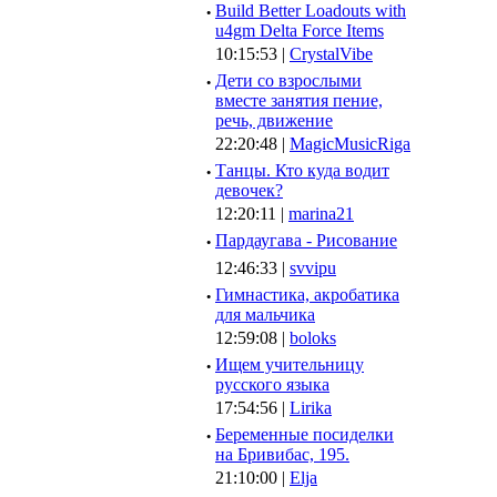
·
Build Better Loadouts with
u4gm Delta Force Items
10:15:53 |
CrystalVibe
·
Дети со взрослыми
вместе занятия пение,
речь, движение
22:20:48 |
MagicMusicRiga
·
Танцы. Кто куда водит
девочек?
12:20:11 |
marina21
·
Пардаугава - Рисование
12:46:33 |
svvipu
·
Гимнастика, акробатика
для мальчика
12:59:08 |
boloks
·
Ищем учительницу
русского языка
17:54:56 |
Lirika
·
Беременные посиделки
на Бривибас, 195.
21:10:00 |
Elja