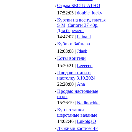
·
Отдам БЕСПЛАТНО
17:52:05 |
double_lucky
·
Куртки на весну, платья
S-M, Сапоги 37-40р.
Для беремен.
14:47:07 |
Paina_l
·
Кубики Зайцева
12:03:08 |
Jdask
·
Коты-воители
15:20:21 |
Leeeeen
·
Продаю книги и
настолку 3.10.2024
22:20:00 |
Ana
·
Продаю настольные
игры
15:26:19 |
Nadinochka
·
Куплю тапки
шерстяные валяные
14:02:46 |
LukolgaO
·
Лыжный костюм 4F