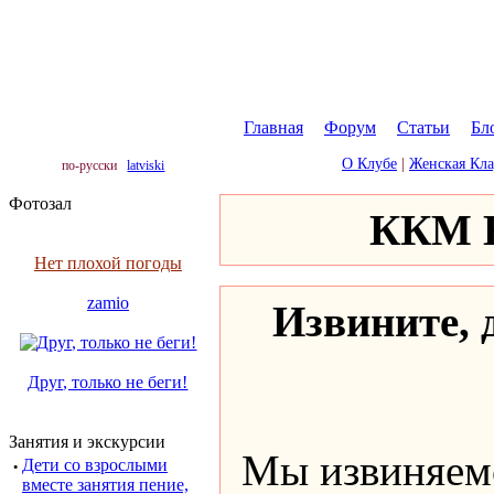
Главная
|
Форум
|
Статьи
|
Бл
О Клубе
|
Женская Кл
по-русски
latviski
Фотозал
ККМ К
Нет плохой погоды
zamio
Извините, д
Друг, только не беги!
Занятия и экскурсии
Мы извиняемс
·
Дети со взрослыми
вместе занятия пение,