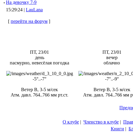
·
Hа девочку 7-9
15:29:24 |
LauLana
[
перейти на форум
]
ПТ, 23/01
ПТ, 23/01
день
вечер
пасмурно, невесёлая погодка
облачно
-5°..-7°
-7°..-9°
Ветер В, 3-5 м/сек
Ветер В, 3-5 м/сек
Атм. давл. 764..766 мм рт.ст.
Атм. давл. 764..766 мм рт
Предо
О клубе
|
Членство в клубе
|
Пра
Книги
|
Б