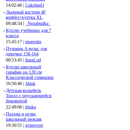
14:02:46 |
LukolgaO
·
Лыжный костюм 4F
комбез+куртка XL
09:48:34 |
_Nezabudka_
·
Куплю учебники для 7
класса
15:45:17 |
morenita
·
Пуховик Адидас для
девочки 158-164
00:53:45 |
InnaLud
·
Куплю школьный
сарафан на 128 см
Классической гимназии
16:50:46 |
Jdask
·
Детская колыбель
Тролл с опускающейся
боковиной
22:49:06 |
Irinka
·
Паззлы и игры,
школьный рюкзак
19:30:51 |
gvinevere