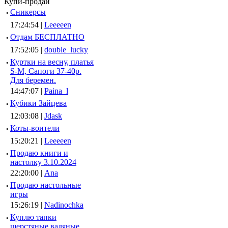
Купи-продай
·
Сникерсы
17:24:54 |
Leeeeen
·
Отдам БЕСПЛАТНО
17:52:05 |
double_lucky
·
Куртки на весну, платья
S-M, Сапоги 37-40р.
Для беремен.
14:47:07 |
Paina_l
·
Кубики Зайцева
12:03:08 |
Jdask
·
Коты-воители
15:20:21 |
Leeeeen
·
Продаю книги и
настолку 3.10.2024
22:20:00 |
Ana
·
Продаю настольные
игры
15:26:19 |
Nadinochka
·
Куплю тапки
шерстяные валяные