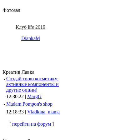
Фотозал
Клуб life 2019
DiankaM
Креатив Лавка
·
Создай свою косметику:
активные компоненты и
другие опции!
12:30:22 |
MargG
·
Madam Pompon's shop
12:18:33 |
Vladkina_mama
[
перейти на форум
]