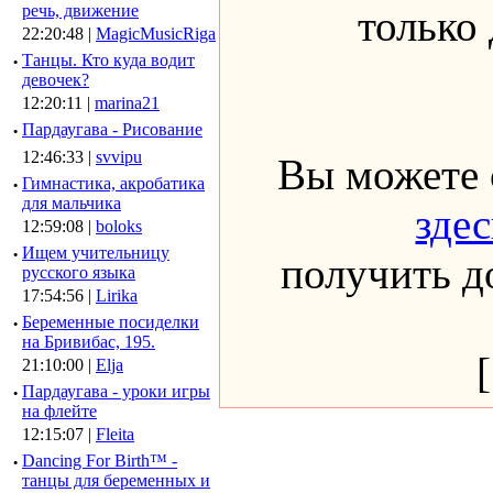
речь, движение
только
22:20:48 |
MagicMusicRiga
·
Танцы. Кто куда водит
девочек?
12:20:11 |
marina21
·
Пардаугава - Рисование
12:46:33 |
svvipu
Вы можете 
·
Гимнастика, акробатика
для мальчика
здес
12:59:08 |
boloks
·
Ищем учительницу
получить до
русского языка
17:54:56 |
Lirika
·
Беременные посиделки
на Бривибас, 195.
21:10:00 |
Elja
·
Пардаугава - уроки игры
на флейте
12:15:07 |
Fleita
·
Dancing For Birth™ -
танцы для беременных и