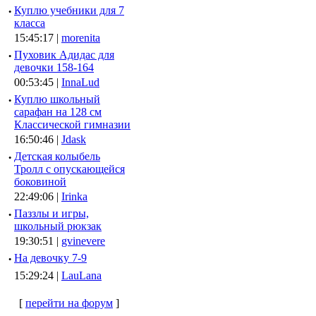
·
Куплю учебники для 7
класса
15:45:17 |
morenita
·
Пуховик Адидас для
девочки 158-164
00:53:45 |
InnaLud
·
Куплю школьный
сарафан на 128 см
Классической гимназии
16:50:46 |
Jdask
·
Детская колыбель
Тролл с опускающейся
боковиной
22:49:06 |
Irinka
·
Паззлы и игры,
школьный рюкзак
19:30:51 |
gvinevere
·
Hа девочку 7-9
15:29:24 |
LauLana
[
перейти на форум
]