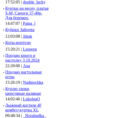
17:52:05 |
double_lucky
·
Куртки на весну, платья
S-M, Сапоги 37-40р.
Для беремен.
14:47:07 |
Paina_l
·
Кубики Зайцева
12:03:08 |
Jdask
·
Коты-воители
15:20:21 |
Leeeeen
·
Продаю книги и
настолку 3.10.2024
22:20:00 |
Ana
·
Продаю настольные
игры
15:26:19 |
Nadinochka
·
Куплю тапки
шерстяные валяные
14:02:46 |
LukolgaO
·
Лыжный костюм 4F
комбез+куртка XL
09:48:34 |
_Nezabudka_