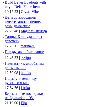
·
Build Better Loadouts with
u4gm Delta Force Items
10:15:53 |
CrystalVibe
·
Дети со взрослыми
вместе занятия пение,
речь, движение
22:20:48 |
MagicMusicRiga
·
Танцы. Кто куда водит
девочек?
12:20:11 |
marina21
·
Пардаугава - Рисование
12:46:33 |
svvipu
·
Гимнастика, акробатика
для мальчика
12:59:08 |
boloks
·
Ищем учительницу
русского языка
17:54:56 |
Lirika
·
Беременные посиделки
на Бривибас, 195.
21:10:00 |
Elja