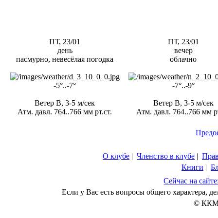
ПТ, 23/01
ПТ, 23/01
день
вечер
пасмурно, невесёлая погодка
облачно
-5°..-7°
-7°..-9°
Ветер В, 3-5 м/сек
Ветер В, 3-5 м/сек
Атм. давл. 764..766 мм рт.ст.
Атм. давл. 764..766 мм рт
Предо
О клубе
|
Членство в клубе
|
Пра
Книги
|
Б
Сейчас на сайте
Если у Вас есть вопросы общего характера, 
© ККМ