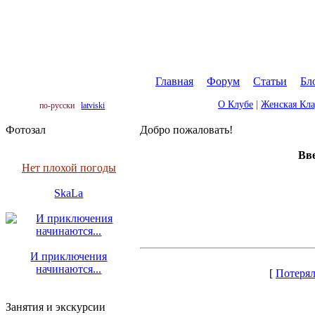
Главная
|
Форум
|
Статьи
|
Бл
О Клубе
|
Женская Кл
по-русски
latviski
Фотозал
Добро пожаловать!
Вве
Нет плохой погоды
SkaLa
И приключения
начинаются...
[
Потерял
Занятия и экскурсии