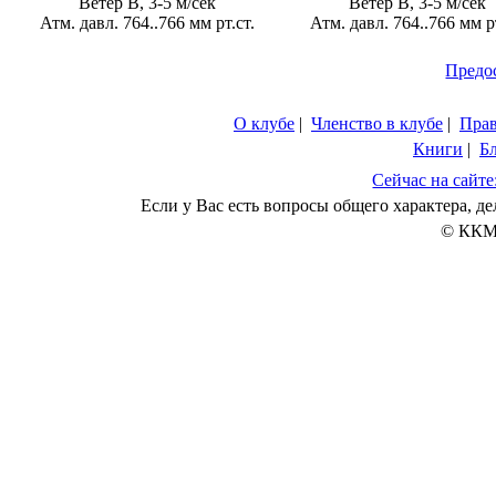
Ветер В, 3-5 м/сек
Ветер В, 3-5 м/сек
Атм. давл. 764..766 мм рт.ст.
Атм. давл. 764..766 мм рт
Предо
О клубе
|
Членство в клубе
|
Пра
Книги
|
Б
Сейчас на сайте
Если у Вас есть вопросы общего характера, 
© ККМ