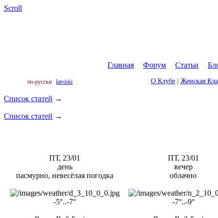
Scroll
Главная
|
Форум
|
Статьи
|
Бл
О Клубе
|
Женская Кл
по-русски
latviski
Список статей
→
Список статей
→
ПТ, 23/01
ПТ, 23/01
день
вечер
пасмурно, невесёлая погодка
облачно
-5°..-7°
-7°..-9°