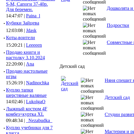
S-M, Сапоги 37-40р.
Дошколята и
Для беремен.
14:47:07 |
Paina_l
·
Кубики Зайцева
Подростки
12:03:08 |
Jdask
·
Коты-воители
Совместные п
15:20:21 |
Leeeeen
·
Продаю книги и
настолку 3.10.2024
22:20:00 |
Ana
Детский сад
·
Продаю настольные
игры
Няня спешит 
15:26:19 |
Nadinochka
·
Куплю тапки
шерстяные валяные
Детский сад
14:02:46 |
LukolgaO
·
Лыжный костюм 4F
комбез+куртка XL
Студии разви
09:48:34 |
_Nezabudka_
·
Куплю учебники для 7
Мастерим и ри
класса