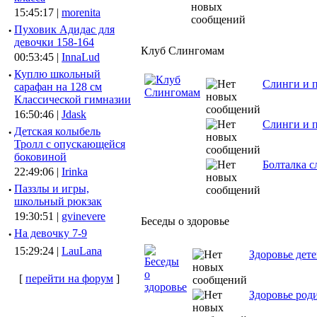
15:45:17 |
morenita
·
Пуховик Адидас для
девочки 158-164
Клуб Слингомам
00:53:45 |
InnaLud
·
Куплю школьный
Слинги и п
сарафан на 128 см
Классической гимназии
16:50:46 |
Jdask
Слинги и п
·
Детская колыбель
Тролл с опускающейся
боковиной
Болталка 
22:49:06 |
Irinka
·
Паззлы и игры,
школьный рюкзак
19:30:51 |
gvinevere
Беседы о здоровье
·
Hа девочку 7-9
15:29:24 |
LauLana
Здоровье дет
[
перейти на форум
]
Здоровье род