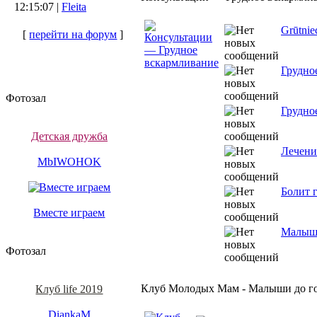
12:15:07 |
Fleita
Grūtnie
[
перейти на форум
]
Грудно
Фотозал
Грудно
Детская дружба
Лечени
MbIWOHOK
Болит 
Вместе играем
Малыши
Фотозал
Клуб Молодых Мам - Малыши до г
Клуб life 2019
DiankaM