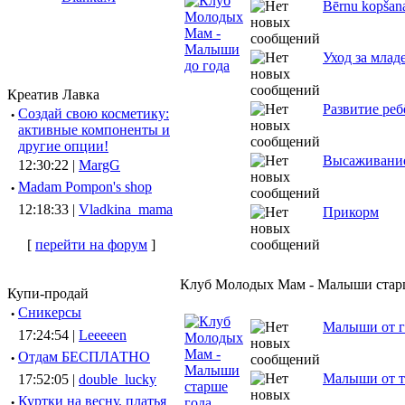
Bērnu kopšan
Уход за млад
Креатив Лавка
Развитие реб
·
Создай свою косметику:
активные компоненты и
другие опции!
Высаживание
12:30:22 |
MargG
·
Madam Pompon's shop
12:18:33 |
Vladkina_mama
Прикорм
[
перейти на форум
]
Клуб Молодых Мам - Малыши стар
Купи-продай
·
Сникерсы
Малыши от г
17:24:54 |
Leeeeen
·
Отдам БЕСПЛАТНО
Малыши от т
17:52:05 |
double_lucky
·
Куртки на весну, платья