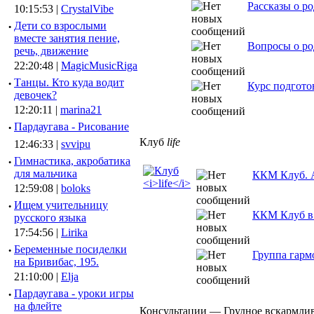
Рассказы о р
10:15:53 |
CrystalVibe
·
Дети со взрослыми
вместе занятия пение,
Вопросы о ро
речь, движение
22:20:48 |
MagicMusicRiga
·
Танцы. Кто куда водит
Курс подгото
девочек?
12:20:11 |
marina21
·
Пардаугава - Рисование
Клуб
life
12:46:33 |
svvipu
·
Гимнастика, акробатика
для мальчика
ККМ Клуб. А
12:59:08 |
boloks
·
Ищем учительницу
ККМ Клуб в
русского языка
17:54:56 |
Lirika
·
Беременные посиделки
Группа гарм
на Бривибас, 195.
21:10:00 |
Elja
·
Пардаугава - уроки игры
на флейте
Консультации — Грудное вскармли