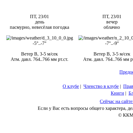
ПТ, 23/01
ПТ, 23/01
день
вечер
пасмурно, невесёлая погодка
облачно
-5°..-7°
-7°..-9°
Ветер В, 3-5 м/сек
Ветер В, 3-5 м/сек
Атм. давл. 764..766 мм рт.ст.
Атм. давл. 764..766 мм рт
Предо
О клубе
|
Членство в клубе
|
Пра
Книги
|
Б
Сейчас на сайте
Если у Вас есть вопросы общего характера, 
© ККМ