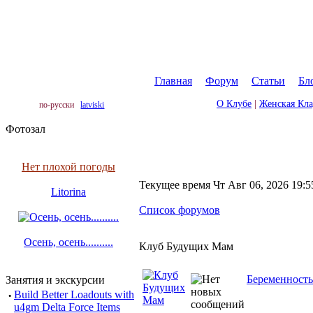
Главная
|
Форум
|
Статьи
|
Бл
О Клубе
|
Женская Кл
по-русски
latviski
Фотозал
Нет плохой погоды
Текущее время Чт Авг 06, 2026 19:5
Litorina
Список форумов
Осень, осень..........
Клуб Будущих Мам
Беременность
Занятия и экскурсии
·
Build Better Loadouts with
u4gm Delta Force Items