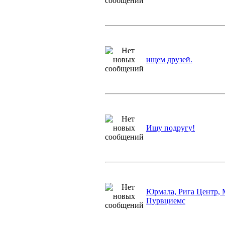
ищем друзей.
Ищу подругу!
Юрмала, Рига Центр, 
Пурвциемс