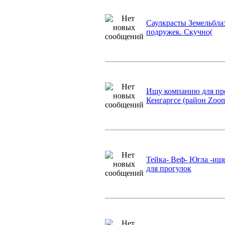
Саулкрасты Земельбла
подружек. Скучно(
Ищу компанию для пр
Кенгаргсе (район Zoom
Тейка- Веф- Югла -и
для прогулок