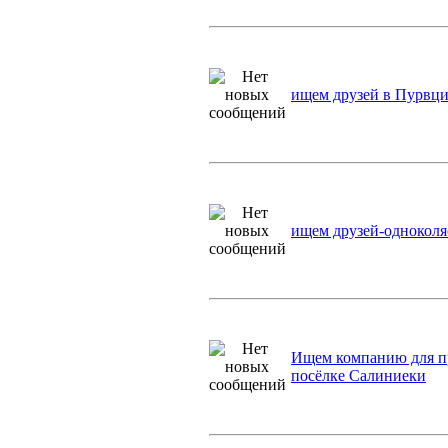
ищем друзей в Пурвц
ищем друзей-однокол
Ищем компанию для п
посёлке Салиниеки