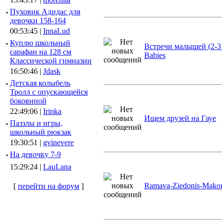
·
Пуховик Адидас для
девочки 158-164
00:53:45 |
InnaLud
·
Куплю школьный
Встречи малышей (2-3
сарафан на 128 см
Babies
Классической гимназии
16:50:46 |
Jdask
·
Детская колыбель
Тролл с опускающейся
боковиной
22:49:06 |
Irinka
Ищем друзей на Гауе
·
Паззлы и игры,
школьный рюкзак
19:30:51 |
gvinevere
·
Hа девочку 7-9
15:29:24 |
LauLana
Ramava-Ziedonis-Mako
[
перейти на форум
]