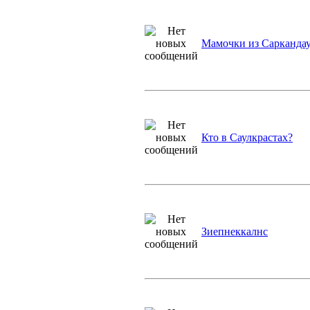
Мамочки из Сарканда
Кто в Саулкрастах?
Зиепнеккалнс