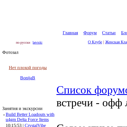
Главная
|
Форум
|
Статьи
|
Бл
О Клубе
|
Женская Кл
по-русски
latviski
Фотозал
Нет плохой погоды
BonijaB
Список форум
встречи - офф 
Занятия и экскурсии
·
Build Better Loadouts with
u4gm Delta Force Items
10:15:53 |
CrystalVibe