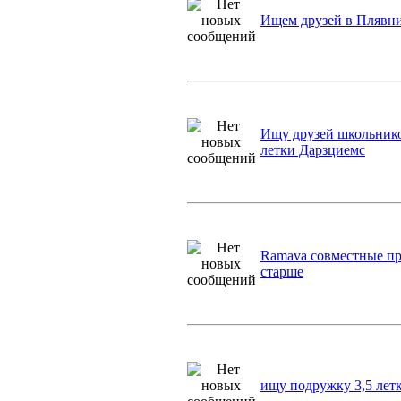
Ищем друзей в Плявн
Ищу друзей школьнико
летки Дарзциемс
Ramava совместные пр
старше
ищу подружку 3,5 летк