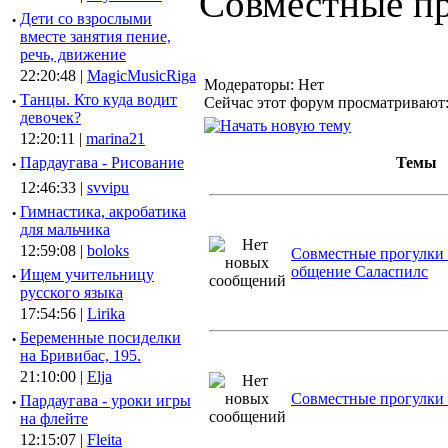
Совместные пр
·
Дети со взрослыми
вместе занятия пение,
речь, движение
22:20:48 |
MagicMusicRiga
Модераторы: Нет
·
Танцы. Кто куда водит
Сейчас этот форум просматривают
девочек?
12:20:11 |
marina21
·
Пардаугава - Рисование
Темы
12:46:33 |
svvipu
·
Гимнастика, акробатика
для мальчика
12:59:08 |
boloks
Совместные прогулки 
общение Саласпилс
·
Ищем учительницу
русского языка
17:54:56 |
Lirika
·
Беременные посиделки
на Бривибас, 195.
21:10:00 |
Elja
Совместные прогулки
·
Пардаугава - уроки игры
на флейте
12:15:07 |
Fleita