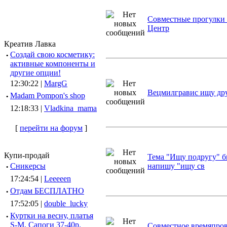
Совместные прогулки 
Центр
Креатив Лавка
·
Создай свою косметику:
активные компоненты и
другие опции!
12:30:22 |
MargG
Вецмилгравис ищу др
·
Madam Pompon's shop
12:18:33 |
Vladkina_mama
[
перейти на форум
]
Купи-продай
Тема "Ищу подругу" б
·
Сникерсы
напишу "ищу св
17:24:54 |
Leeeeen
·
Отдам БЕСПЛАТНО
17:52:05 |
double_lucky
·
Куртки на весну, платья
S-M, Сапоги 37-40р.
Совместное времяпро