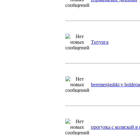
Титурга
beremenjashki v boldera
прогулка с коляской в