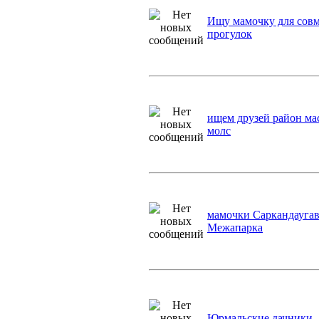
Ищу мамочку для сов
прогулок
ищем друзей район мас
молс
мамочки Саркандауга
Межапарка
Юрмальские дачники