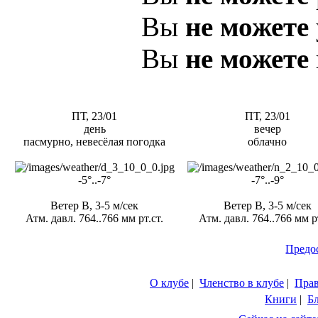
Вы
не можете
Вы
не можете
ПТ, 23/01
ПТ, 23/01
день
вечер
пасмурно, невесёлая погодка
облачно
-5°..-7°
-7°..-9°
Ветер В, 3-5 м/сек
Ветер В, 3-5 м/сек
Атм. давл. 764..766 мм рт.ст.
Атм. давл. 764..766 мм рт
Предо
О клубе
|
Членство в клубе
|
Пра
Книги
|
Б