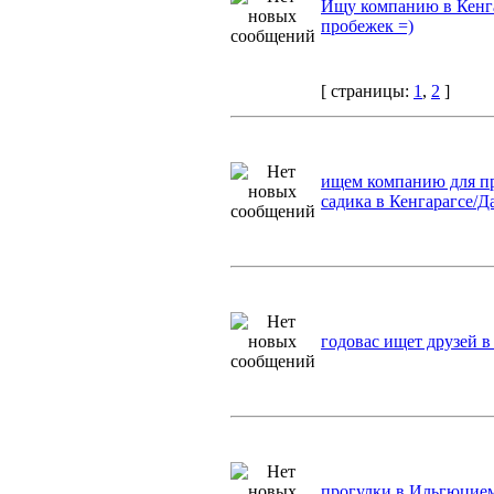
Ищу компанию в Кенга
пробежек =)
[ страницы:
1
,
2
]
ищем компанию для пр
садика в Кенгарагсе/Д
годовас ищет друзей в
прогулки в Ильгюцие