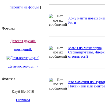
[
перейти на форум
]
Хочу найти новых знак
Риги
Фотозал
Детская дружба
Мамы из Межапарка,
snusmumrik
Саркандаугавы, Чиерк
отзовитесь!)
Дети-костер-суп :)
Фотозал
Кто мамочки из Пурвц
Плявниеки или центр
Клуб life 2019
DiankaM