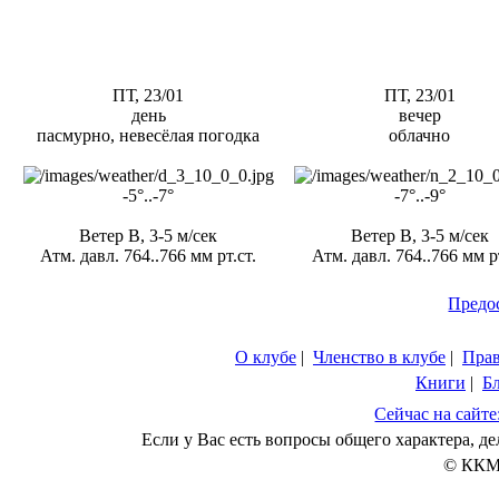
ПТ, 23/01
ПТ, 23/01
день
вечер
пасмурно, невесёлая погодка
облачно
-5°..-7°
-7°..-9°
Ветер В, 3-5 м/сек
Ветер В, 3-5 м/сек
Атм. давл. 764..766 мм рт.ст.
Атм. давл. 764..766 мм рт
Предо
О клубе
|
Членство в клубе
|
Пра
Книги
|
Б
Сейчас на сайте
Если у Вас есть вопросы общего характера, 
© ККМ