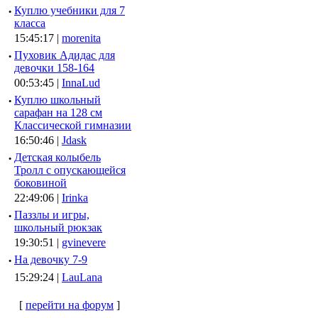
·
Куплю учебники для 7
класса
15:45:17 |
morenita
·
Пуховик Адидас для
девочки 158-164
00:53:45 |
InnaLud
·
Куплю школьный
сарафан на 128 см
Классической гимназии
16:50:46 |
Jdask
·
Детская колыбель
Тролл с опускающейся
боковиной
22:49:06 |
Irinka
·
Паззлы и игры,
школьный рюкзак
19:30:51 |
gvinevere
·
Hа девочку 7-9
15:29:24 |
LauLana
[
перейти на форум
]