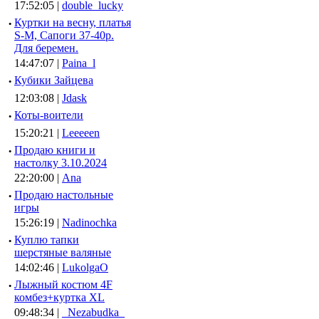
17:52:05 |
double_lucky
·
Куртки на весну, платья
S-M, Сапоги 37-40р.
Для беремен.
14:47:07 |
Paina_l
·
Кубики Зайцева
12:03:08 |
Jdask
·
Коты-воители
15:20:21 |
Leeeeen
·
Продаю книги и
настолку 3.10.2024
22:20:00 |
Ana
·
Продаю настольные
игры
15:26:19 |
Nadinochka
·
Куплю тапки
шерстяные валяные
14:02:46 |
LukolgaO
·
Лыжный костюм 4F
комбез+куртка XL
09:48:34 |
_Nezabudka_