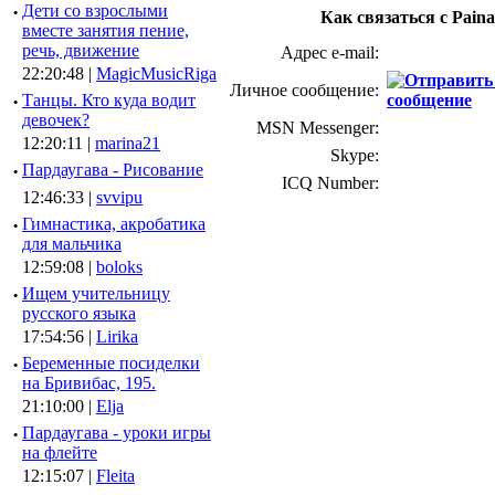
·
Дети со взрослыми
Как связаться с Paina
вместе занятия пение,
речь, движение
Адрес e-mail:
22:20:48 |
MagicMusicRiga
Личное сообщение:
·
Танцы. Кто куда водит
девочек?
MSN Messenger:
12:20:11 |
marina21
Skype:
·
Пардаугава - Рисование
ICQ Number:
12:46:33 |
svvipu
·
Гимнастика, акробатика
для мальчика
12:59:08 |
boloks
·
Ищем учительницу
русского языка
17:54:56 |
Lirika
·
Беременные посиделки
на Бривибас, 195.
21:10:00 |
Elja
·
Пардаугава - уроки игры
на флейте
12:15:07 |
Fleita