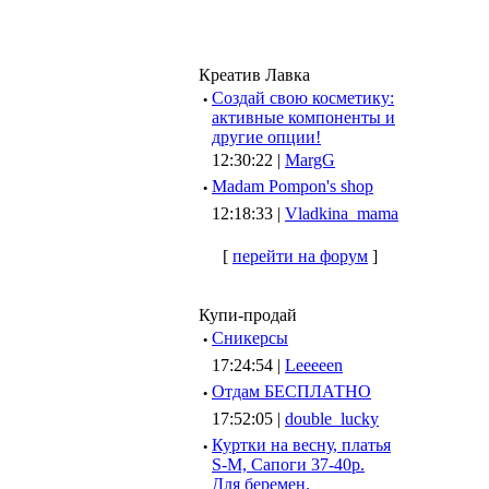
Креатив Лавка
·
Создай свою косметику:
активные компоненты и
другие опции!
12:30:22 |
MargG
·
Madam Pompon's shop
12:18:33 |
Vladkina_mama
[
перейти на форум
]
Купи-продай
·
Сникерсы
17:24:54 |
Leeeeen
·
Отдам БЕСПЛАТНО
17:52:05 |
double_lucky
·
Куртки на весну, платья
S-M, Сапоги 37-40р.
Для беремен.