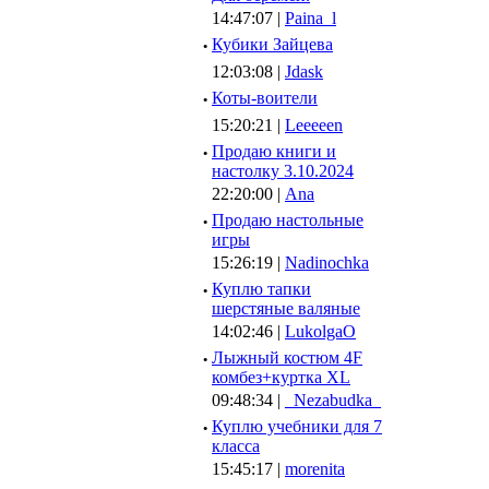
14:47:07 |
Paina_l
·
Кубики Зайцева
12:03:08 |
Jdask
·
Коты-воители
15:20:21 |
Leeeeen
·
Продаю книги и
настолку 3.10.2024
22:20:00 |
Ana
·
Продаю настольные
игры
15:26:19 |
Nadinochka
·
Куплю тапки
шерстяные валяные
14:02:46 |
LukolgaO
·
Лыжный костюм 4F
комбез+куртка XL
09:48:34 |
_Nezabudka_
·
Куплю учебники для 7
класса
15:45:17 |
morenita