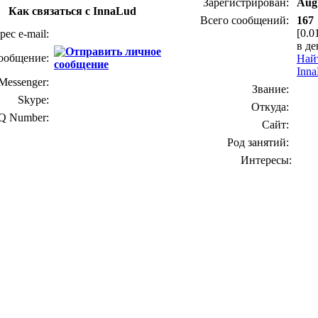
Зарегистрирован:
Aug 
Как связаться с InnaLud
Всего сообщений:
167
[0.0
рес e-mail:
в де
ообщение:
Най
Inn
essenger:
Звание:
Skype:
Откуда:
Q Number:
Сайт:
Род занятий:
Интересы: