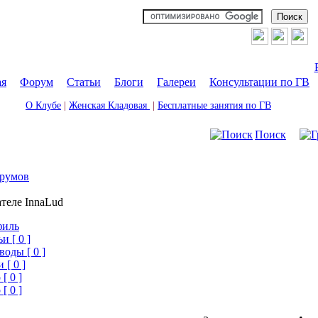
ая
|
Форум
|
Статьи
|
Блоги
|
Галереи
|
Консультации по ГВ
О Клубе
|
Женская Кладовая
|
Бесплатные занятия по ГВ
Поиск
румов
теле InnaLud
филь
и [ 0 ]
воды [ 0 ]
 [ 0 ]
[ 0 ]
[ 0 ]