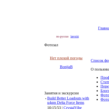
Главн
по-русски
latviski
Фотозал
Нет плохой погоды
Список фо
BonijaB
О пользова
Про
Cтать
Пере
Блоги
Занятия и экскурсии
Фото 
·
Build Better Loadouts with
Фото 
u4gm Delta Force Items
10:15:53 |
CrystalVibe