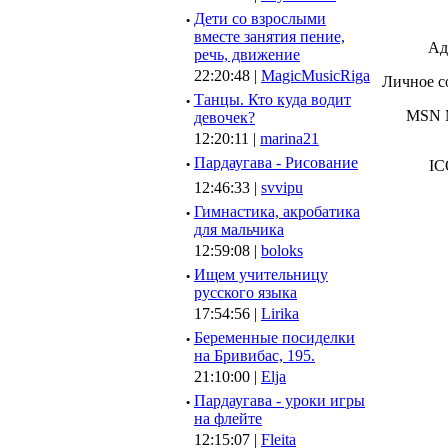
·
Дети со взрослыми
вместе занятия пение,
Ад
речь, движение
22:20:48 |
MagicMusicRiga
Личное с
·
Танцы. Кто куда водит
MSN M
девочек?
12:20:11 |
marina21
·
Пардаугава - Рисование
IC
12:46:33 |
svvipu
·
Гимнастика, акробатика
для мальчика
12:59:08 |
boloks
·
Ищем учительницу
русского языка
17:54:56 |
Lirika
·
Беременные посиделки
на Бривибас, 195.
21:10:00 |
Elja
·
Пардаугава - уроки игры
на флейте
12:15:07 |
Fleita