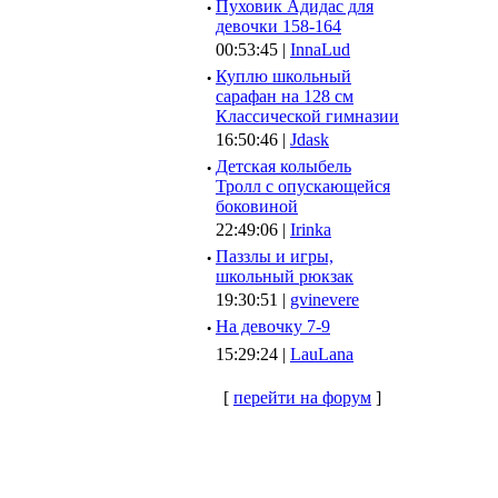
·
Пуховик Адидас для
девочки 158-164
00:53:45 |
InnaLud
·
Куплю школьный
сарафан на 128 см
Классической гимназии
16:50:46 |
Jdask
·
Детская колыбель
Тролл с опускающейся
боковиной
22:49:06 |
Irinka
·
Паззлы и игры,
школьный рюкзак
19:30:51 |
gvinevere
·
Hа девочку 7-9
15:29:24 |
LauLana
[
перейти на форум
]