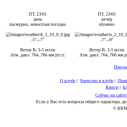
ПТ, 23/01
ПТ, 23/01
день
вечер
пасмурно, невесёлая погодка
облачно
-5°..-7°
-7°..-9°
Ветер В, 3-5 м/сек
Ветер В, 3-5 м/сек
Атм. давл. 764..766 мм рт.ст.
Атм. давл. 764..766 мм рт
Предо
О клубе
|
Членство в клубе
|
Пра
Книги
|
Б
Сейчас на сайте
Если у Вас есть вопросы общего характера, 
© ККМ