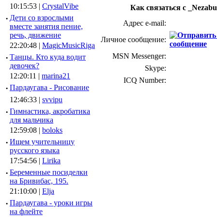
10:15:53 |
CrystalVibe
Как связаться с _Nezab
·
Дети со взрослыми
Адрес e-mail:
вместе занятия пение,
речь, движение
Личное сообщение:
22:20:48 |
MagicMusicRiga
MSN Messenger:
·
Танцы. Кто куда водит
девочек?
Skype:
12:20:11 |
marina21
ICQ Number:
·
Пардаугава - Рисование
12:46:33 |
svvipu
·
Гимнастика, акробатика
для мальчика
12:59:08 |
boloks
·
Ищем учительницу
русского языка
17:54:56 |
Lirika
·
Беременные посиделки
на Бривибас, 195.
21:10:00 |
Elja
·
Пардаугава - уроки игры
на флейте