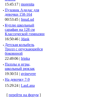
15:45:17 |
morenita
·
Пуховик Адидас для
девочки 158-164
00:53:45 |
InnaLud
·
Куплю школьный
сарафан на 128 см
Классической гимназии
16:50:46 |
Jdask
·
Детская колыбель
Тролл с опускающейся
боковиной
22:49:06 |
Irinka
·
Паззлы и игры,
школьный рюкзак
19:30:51 |
gvinevere
·
Hа девочку 7-9
15:29:24 |
LauLana
[
перейти на форум
]