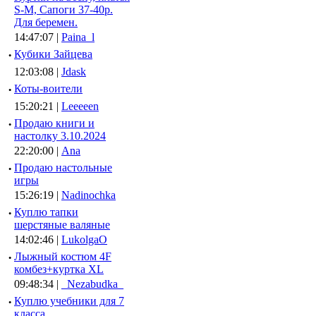
S-M, Сапоги 37-40р.
Для беремен.
14:47:07 |
Paina_l
·
Кубики Зайцева
12:03:08 |
Jdask
·
Коты-воители
15:20:21 |
Leeeeen
·
Продаю книги и
настолку 3.10.2024
22:20:00 |
Ana
·
Продаю настольные
игры
15:26:19 |
Nadinochka
·
Куплю тапки
шерстяные валяные
14:02:46 |
LukolgaO
·
Лыжный костюм 4F
комбез+куртка XL
09:48:34 |
_Nezabudka_
·
Куплю учебники для 7
класса