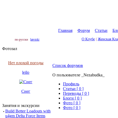
Главная
|
Форум
|
Статьи
|
Бл
О Клубе
|
Женская Кл
по-русски
latviski
Фотозал
Нет плохой погоды
Список форумов
leilo
О пользователе _Nezabudka_
Профиль
Cтатьи [ 0 ]
Снег
Переводы [ 0 ]
Блоги [ 0 ]
Фото [ 0 ]
Занятия и экскурсии
Фото [ 0 ]
·
Build Better Loadouts with
u4gm Delta Force Items