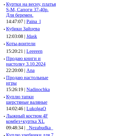
·
Куртки на весну, платья
S-M, Сапоги 37-40р.
Для беремен.
14:47:07 |
Paina_l
·
Кубики Зайцева
12:03:08 |
Jdask
·
Коты-воители
15:20:21 |
Leeeeen
·
Продаю книги и
настолку 3.10.2024
22:20:00 |
Ana
·
Продаю настольные
игры
15:26:19 |
Nadinochka
·
Куплю тапки
шерстяные валяные
14:02:46 |
LukolgaO
·
Лыжный костюм 4F
комбез+куртка XL
09:48:34 |
_Nezabudka_
·
Куплю учебники для 7