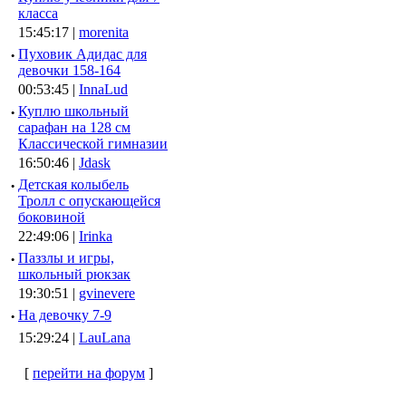
класса
15:45:17 |
morenita
·
Пуховик Адидас для
девочки 158-164
00:53:45 |
InnaLud
·
Куплю школьный
сарафан на 128 см
Классической гимназии
16:50:46 |
Jdask
·
Детская колыбель
Тролл с опускающейся
боковиной
22:49:06 |
Irinka
·
Паззлы и игры,
школьный рюкзак
19:30:51 |
gvinevere
·
Hа девочку 7-9
15:29:24 |
LauLana
[
перейти на форум
]