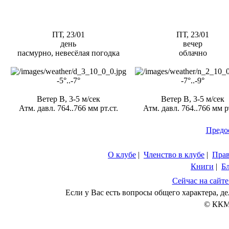
ПТ, 23/01
ПТ, 23/01
день
вечер
пасмурно, невесёлая погодка
облачно
-5°..-7°
-7°..-9°
Ветер В, 3-5 м/сек
Ветер В, 3-5 м/сек
Атм. давл. 764..766 мм рт.ст.
Атм. давл. 764..766 мм рт
Предо
О клубе
|
Членство в клубе
|
Пра
Книги
|
Б
Сейчас на сайте
Если у Вас есть вопросы общего характера, 
© ККМ