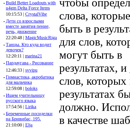
чтобы опреде
·
Build Better Loadouts with
u4gm Delta Force Items
слова, которы
10:15:53 |
CrystalVibe
·
Дети со взрослыми
быть в результ
вместе занятия пение,
речь, движение
22:20:48 |
MagicMusicRiga
для слов, кото
·
Танцы. Кто куда водит
девочек?
могут быть в
12:20:11 |
marina21
·
Пардаугава - Рисование
результатах, и
12:46:33 |
svvipu
·
Гимнастика, акробатика
слов, которых 
для мальчика
12:59:08 |
boloks
результатах бы
·
Ищем учительницу
русского языка
должно. Испол
17:54:56 |
Lirika
·
Беременные посиделки
в качестве ша
на Бривибас, 195.
21:10:00 |
Elja