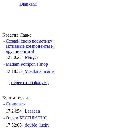
DiankaM
Креатив Лавка
·
Создай свою косметику:
активные компоненты и
другие опции!
12:30:22 |
MargG
·
Madam Pompon's shop
12:18:33 |
Vladkina_mama
[
перейти на форум
]
Купи-продай
·
Сникерсы
17:24:54 |
Leeeeen
·
Отдам БЕСПЛАТНО
17:52:05 |
double_lucky