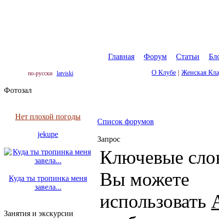
Главная
|
Форум
|
Статьи
|
Бл
О Клубе
|
Женская Кл
по-русски
latviski
Фотозал
Нет плохой погоды
Список форумов
jekupe
Запрос
Ключевые сло
Вы можете
Куда ты тропинка меня
завела...
использовать
Занятия и экскурсии