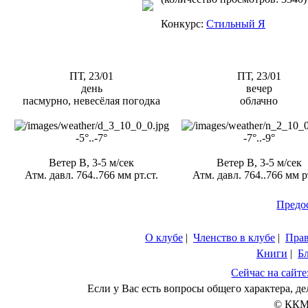
Конкурс:
Стильный Я
ПТ, 23/01
ПТ, 23/01
день
вечер
пасмурно, невесёлая погодка
облачно
-5°..-7°
-7°..-9°
Ветер В, 3-5 м/сек
Ветер В, 3-5 м/сек
Атм. давл. 764..766 мм рт.ст.
Атм. давл. 764..766 мм рт
Предо
О клубе
|
Членство в клубе
|
Пра
Книги
|
Б
Сейчас на сайте
Если у Вас есть вопросы общего характера, 
© ККМ