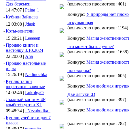
Для беремен.
(количество просмотров: 401)
14:47:07 |
Paina_l
Конкурс:
У природы нет плох
·
Кубики Зайцева
искушающая
12:03:08 |
Jdask
(количество просмотров: 1194)
·
Коты-воители
15:20:21 |
Leeeeen
Конкурс:
Mагия женственност
·
Продаю книги и
что может быть лучше?
настолку 3.10.2024
(количество просмотров: 1638)
22:20:00 |
Ana
Конкурс:
Mагия женственност
·
Продаю настольные
игры
поговорим?
15:26:19 |
Nadinochka
(количество просмотров: 605)
·
Куплю тапки
Конкурс:
Моя любимая игруш
шерстяные валяные
14:02:46 |
LukolgaO
Две лягухи :D
·
Лыжный костюм 4F
(количество просмотров: 397)
комбез+куртка XL
Конкурс:
Моя любимая игруш
09:48:34 |
_Nezabudka_
·
Куплю учебники для 7
класса
(количество просмотров: 782)
15:45:17 |
morenita