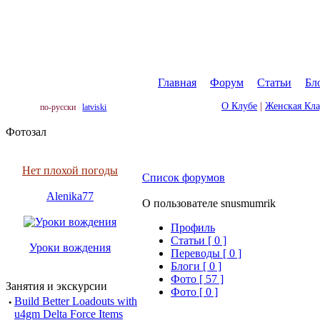
Главная
|
Форум
|
Статьи
|
Бл
О Клубе
|
Женская Кл
по-русски
latviski
Фотозал
Нет плохой погоды
Список форумов
Alenika77
О пользователе snusmumrik
Профиль
Cтатьи [ 0 ]
Уроки вождения
Переводы [ 0 ]
Блоги [ 0 ]
Фото [ 57 ]
Занятия и экскурсии
Фото [ 0 ]
·
Build Better Loadouts with
u4gm Delta Force Items