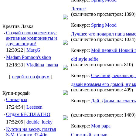
Летнее
(количество просмотров: 1390)
Конкурс:
Spring Mood
Креатив Лавка
·
Создай свою косметику:
Лучшее что подарил папа маме 
активные компоненты и
(количество просмотров: 1034)
другие опции!
12:30:22 |
MargG
Конкурс:
Мой первый Новый 
·
Madam Pompon's shop
old style selfie
(количество просмотров: 810)
12:18:33 |
Vladkina_mama
Конкурс:
Cвет мой, зеркальце, 
[
перейти на форум
]
давай возьмем его домой, ну м
(количество просмотров: 409)
Купи-продай
·
Сникерсы
Конкурс:
Дай, Джим, на счасть
17:24:54 |
Leeeeen
·
Отдам БЕСПЛАТНО
(количество просмотров: 1489)
17:52:05 |
double_lucky
Конкурс:
Mon papa
·
Куртки на весну, платья
S-M, Сапоги 37-40р.
Снежный заплыв