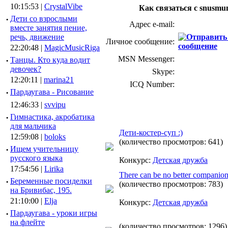
10:15:53 |
CrystalVibe
Как связаться с snusmu
·
Дети со взрослыми
Адрес e-mail:
вместе занятия пение,
речь, движение
Личное сообщение:
22:20:48 |
MagicMusicRiga
MSN Messenger:
·
Танцы. Кто куда водит
девочек?
Skype:
12:20:11 |
marina21
ICQ Number:
·
Пардаугава - Рисование
12:46:33 |
svvipu
·
Гимнастика, акробатика
для мальчика
Дети-костер-суп :)
12:59:08 |
boloks
(количество просмотров: 641)
·
Ищем учительницу
русского языка
Конкурс:
Детская дружба
17:54:56 |
Lirika
There can be no better companion t
·
Беременные посиделки
(количество просмотров: 783)
на Бривибас, 195.
21:10:00 |
Elja
Конкурс:
Детская дружба
·
Пардаугава - уроки игры
на флейте
(количество просмотров: 1296)