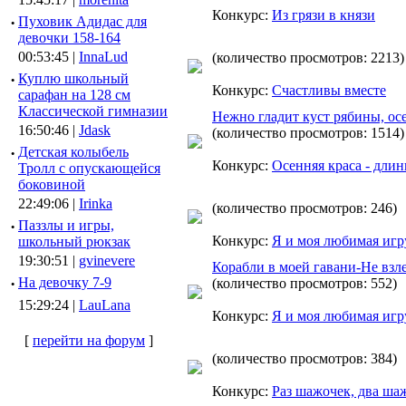
Конкурс:
Из грязи в князи
·
Пуховик Адидас для
девочки 158-164
00:53:45 |
InnaLud
(количество просмотров: 2213)
·
Куплю школьный
Конкурс:
Счастливы вместе
сарафан на 128 см
Классической гимназии
Нежно гладит куст рябины, ос
16:50:46 |
Jdask
(количество просмотров: 1514)
·
Детская колыбель
Конкурс:
Осенняя краса - длин
Тролл с опускающейся
боковиной
22:49:06 |
Irinka
(количество просмотров: 246)
·
Паззлы и игры,
Конкурс:
Я и моя любимая иг
школьный рюкзак
19:30:51 |
gvinevere
Корабли в моей гавани-Не взл
·
Hа девочку 7-9
(количество просмотров: 552)
15:29:24 |
LauLana
Конкурс:
Я и моя любимая иг
[
перейти на форум
]
(количество просмотров: 384)
Конкурс:
Раз шажочек, два ша