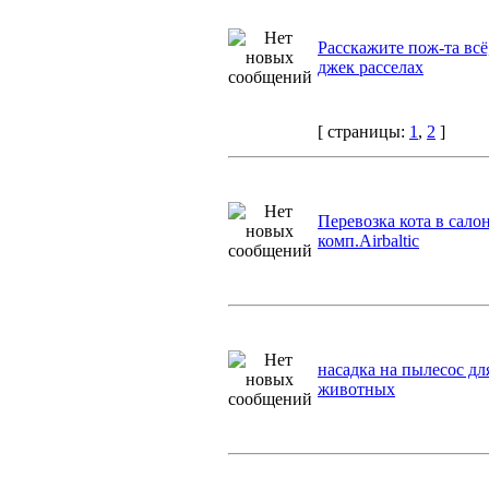
Расскажите пож-та всё,
джек расселах
[ страницы:
1
,
2
]
Перевозка кота в сало
комп.Аirbaltic
насадка на пылесос дл
животных