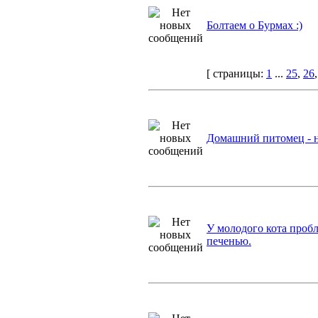
Болтаем о Бурмах :)
[ страницы:
1
...
25
,
26
Домашний питомец - 
У молодого кота проб
печенью.