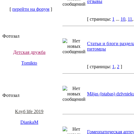
отзывы
[
перейти на форум
]
[ страницы:
1
...
10
,
11
Фотозал
Статьи и блоги разде
питомцы
Детская дружба
Tomikto
[ страницы:
1
,
2
]
Mājas (istabas) dzīvniek
Фотозал
Клуб life 2019
DiankaM
Гомеопатическая аптеч