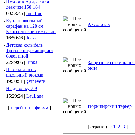
·
Пуховик Адидас для
девочки 158-164
00:53:45 |
InnaLud
·
Куплю школьный
Аксолотль
сарафан на 128 см
Классической гимназии
16:50:46 |
Jdask
·
Детская колыбель
Тролл с опускающейся
боковиной
22:49:06 |
Irinka
Защитные сетки на пл
окна
·
Паззлы и игры,
школьный рюкзак
19:30:51 |
gvinevere
·
Hа девочку 7-9
15:29:24 |
LauLana
Йоркширский терьер
[
перейти на форум
]
[ страницы:
1
,
2
,
3
]