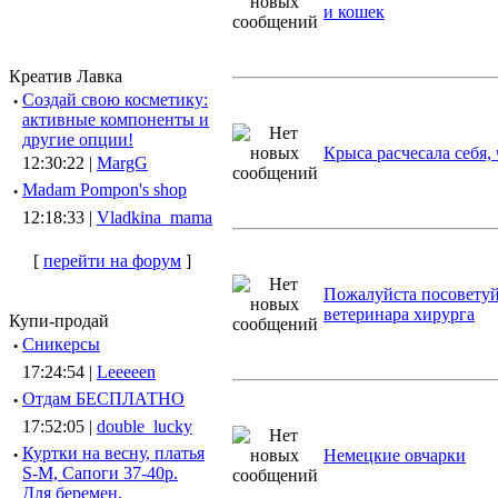
и кошек
Креатив Лавка
·
Создай свою косметику:
активные компоненты и
другие опции!
Крыса расчесала себя,
12:30:22 |
MargG
·
Madam Pompon's shop
12:18:33 |
Vladkina_mama
[
перейти на форум
]
Пожалуйста посоветуй
ветеринара хирурга
Купи-продай
·
Сникерсы
17:24:54 |
Leeeeen
·
Отдам БЕСПЛАТНО
17:52:05 |
double_lucky
·
Куртки на весну, платья
Немецкие овчарки
S-M, Сапоги 37-40р.
Для беремен.