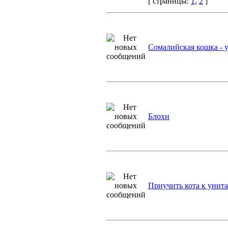
[ страницы:
1
,
2
]
Сомалийская кошка - у
Блохи
Приучить кота к унита