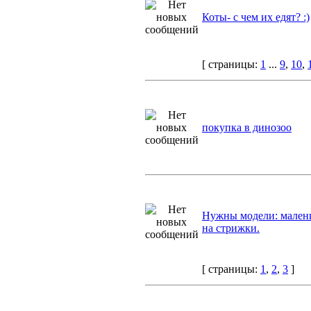
Коты- с чем их едят? :)
[ страницы:
1
...
9
,
10
,
покупка в динозоо
Нужны модели: малень
на стрижки.
[ страницы:
1
,
2
,
3
]