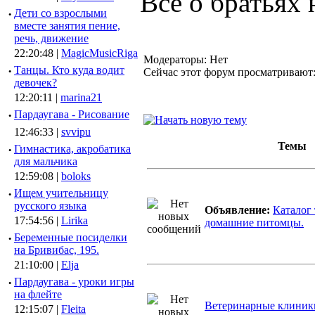
Всё о братьях
·
Дети со взрослыми
вместе занятия пение,
речь, движение
22:20:48 |
MagicMusicRiga
Модераторы: Нет
·
Танцы. Кто куда водит
Сейчас этот форум просматривают
девочек?
12:20:11 |
marina21
·
Пардаугава - Рисование
12:46:33 |
svvipu
Темы
·
Гимнастика, акробатика
для мальчика
12:59:08 |
boloks
·
Ищем учительницу
русского языка
Объявление:
Каталог 
17:54:56 |
Lirika
домашние питомцы.
·
Беременные посиделки
на Бривибас, 195.
21:10:00 |
Elja
·
Пардаугава - уроки игры
на флейте
Ветеринарные клиник
12:15:07 |
Fleita