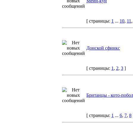
Мейн-кун
[ страницы:
1
...
10
,
11
Донской сфинкс
[ страницы:
1
,
2
,
3
]
Британцы - кото-побо
[ страницы:
1
...
6
,
7
,
8