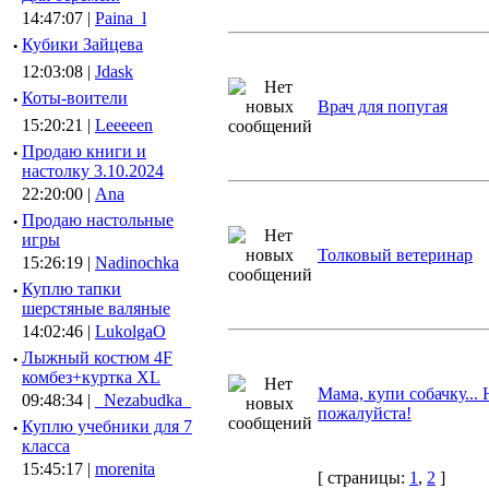
14:47:07 |
Paina_l
·
Кубики Зайцева
12:03:08 |
Jdask
·
Коты-воители
Врач для попугая
15:20:21 |
Leeeeen
·
Продаю книги и
настолку 3.10.2024
22:20:00 |
Ana
·
Продаю настольные
игры
Толковый ветеринар
15:26:19 |
Nadinochka
·
Куплю тапки
шерстяные валяные
14:02:46 |
LukolgaO
·
Лыжный костюм 4F
комбез+куртка XL
Мама, купи собачку... 
09:48:34 |
_Nezabudka_
пожалуйста!
·
Куплю учебники для 7
класса
15:45:17 |
morenita
[ страницы:
1
,
2
]