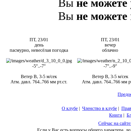
Вы
не можете
Вы
не можете
ПТ, 23/01
ПТ, 23/01
день
вечер
пасмурно, невесёлая погодка
облачно
-5°..-7°
-7°..-9°
Ветер В, 3-5 м/сек
Ветер В, 3-5 м/сек
Атм. давл. 764..766 мм рт.ст.
Атм. давл. 764..766 мм рт
Предо
О клубе
|
Членство в клубе
|
Пра
Книги
|
Б
Сейчас на сайте
Если у Вас есть вопросы общего характера, 