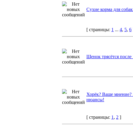
Сухие корма для собак
[ страницы:
1
...
4
,
5
,
6
Щенок трясётся после
Хорёк? Ваше мнение? 
нюансы!
[ страницы:
1
,
2
]