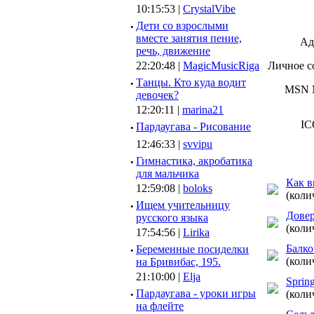
10:15:53 |
CrystalVibe
·
Дети со взрослыми
вместе занятия пение,
Ад
речь, движение
22:20:48 |
MagicMusicRiga
Личное с
·
Танцы. Кто куда водит
MSN M
девочек?
12:20:11 |
marina21
IC
·
Пардаугава - Рисование
12:46:33 |
svvipu
·
Гимнастика, акробатика
для мальчика
Как в
12:59:08 |
boloks
(коли
·
Ищем учительницу
Довер
русского языка
(коли
17:54:56 |
Lirika
Балко
·
Беременные посиделки
(коли
на Бривибас, 195.
21:10:00 |
Elja
Sprin
·
Пардаугава - уроки игры
(коли
на флейте