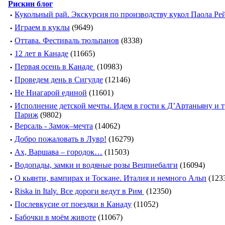
Рискин блог
·
Кукольный рай. Экскурсия по производству кукол Паола Ре
·
Играем в куклы
(9649)
·
Оттава. Фестиваль тюльпанов
(8338)
·
12 лет в Канаде
(11665)
·
Первая осень в Канаде
(10983)
·
Проведем день в Сигулде
(12146)
·
Не Ниагарой единой
(11601)
·
Исполнение детской мечты. Идем в гости к Д’Артаньяну и 
Париж
(9802)
·
Версаль - Замок–мечта
(14062)
·
Добро пожаловать в Лувр!
(16279)
·
Ах, Варшава – городок…
(11503)
·
Водопады, замки и водяные розы Вецпиебалги
(16094)
·
О кьянти, вампирах и Тоскане. Италия и немного Альп
(123
·
Riska in Italy. Все дороги ведут в Рим
(12350)
·
Послевкусие от поездки в Канаду
(11052)
·
Бабочки в моём животе
(11067)