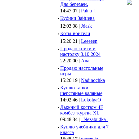
Для беремен.
14:47:07 |
Paina_l
·
Кубики Зайцева
12:03:08 |
Jdask
·
Коты-воители
15:20:21 |
Leeeeen
·
Продаю книги и
настолку 3.10.2024
22:20:00 |
Ana
·
Продаю настольные
игры
15:26:19 |
Nadinochka
·
Куплю тапки
шерстяные валяные
14:02:46 |
LukolgaO
·
Лыжный костюм 4F
комбез+куртка XL
09:48:34 |
_Nezabudka_
·
Куплю учебники для 7
класса
15:45:17 |
morenita