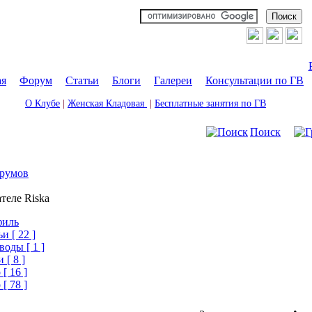
ая
|
Форум
|
Статьи
|
Блоги
|
Галереи
|
Консультации по ГВ
О Клубе
|
Женская Кладовая
|
Бесплатные занятия по ГВ
Поиск
румов
теле Riska
филь
и [ 22 ]
воды [ 1 ]
 [ 8 ]
[ 16 ]
[ 78 ]