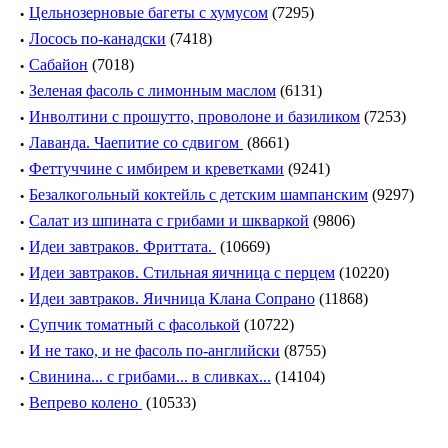
·
Цельнозерновые багеты с хумусом
(7295)
·
Лосось по-канадски
(7418)
·
Сабайон
(7018)
·
Зеленая фасоль с лимонным маслом
(6131)
·
Инволтини с прошутто, проволоне и базиликом
(7253)
·
Лаванда. Чаепитие со сдвигом
(8661)
·
Феттуччине c имбирем и креветками
(9241)
·
Безалкогольный коктейль с детским шампанским
(9297)
·
Салат из шпината с грибами и шкваркой
(9806)
·
Идеи завтраков. Фриттата.
(10669)
·
Идеи завтраков. Стильная яичница с перцем
(10220)
·
Идеи завтраков. Яичница Клана Сопрано
(11868)
·
Супчик томатный с фасолькой
(10722)
·
И не тако, и не фасоль по-английски
(8755)
·
Свинина... с грибами... в сливках...
(14104)
·
Вепрево колено
(10533)