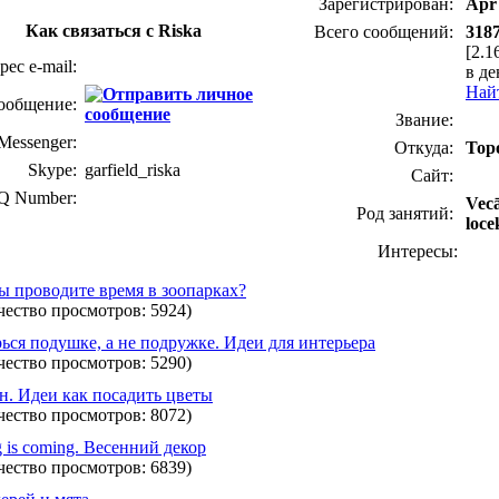
Зарегистрирован:
Apr 
Как связаться с Riska
Всего сообщений:
318
[2.1
рес e-mail:
в де
Найт
ообщение:
Звание:
essenger:
Откуда:
Тор
Skype:
garfield_riska
Сайт:
Q Number:
Vecā
Род занятий:
loce
Интересы:
ы проводите время в зоопарках?
чество просмотров: 5924)
ься подушке, а не подружке. Идеи для интерьера
чество просмотров: 5290)
н. Идеи как посадить цветы
чество просмотров: 8072)
g is coming. Весенний декор
чество просмотров: 6839)