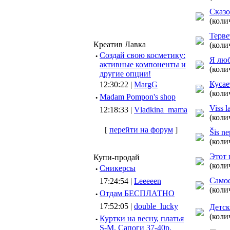
Сказо
(коли
Терве
Креатив Лавка
(коли
·
Создай свою косметику:
Я люб
активные компоненты и
(коли
другие опции!
Кусае
12:30:22 |
MargG
(коли
·
Madam Pompon's shop
Viss 
12:18:33 |
Vladkina_mama
(коли
[
перейти на форум
]
Šis ne
(коли
Этот 
Купи-продай
(коли
·
Сникерсы
Самое
17:24:54 |
Leeeeen
(коли
·
Отдам БЕСПЛАТНО
17:52:05 |
double_lucky
Детск
(коли
·
Куртки на весну, платья
S-M, Сапоги 37-40р.