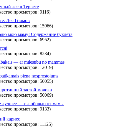
чный лес в Тервете
чество просмотров: 9116)
те. Лес Гномов
чество просмотров: 15966)
лю мою маму! Содержание буклета
чество просмотров: 6952)
тся!
чество просмотров: 8234)
labākais — ar mīlestību no mammas
чество просмотров: 12019)
patīkamais piena nosprostojums
чество просмотров: 50055)
противный застой молока
чество просмотров: 50069)
 лучшее — с любовью от мамы
чество просмотров: 9133)
ий кариес
чество просмотров: 11125)