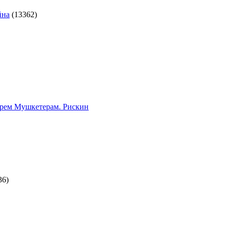
йна
(13362)
трем Мушкетерам. Рискин
36)