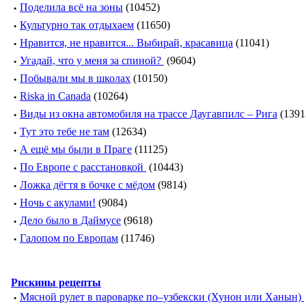
·
Поделила всё на зоны
(10452)
·
Культурно так отдыхаем
(11650)
·
Нравится, не нравится... Выбирай, красавица
(11041)
·
Угадай, что у меня за спиной?
(9604)
·
Побывали мы в школах
(10150)
·
Riska in Canada
(10264)
·
Виды из окна автомобиля на трассе Даугавпилс – Рига
(1391
·
Тут это тебе не там
(12634)
·
А ещё мы были в Праге
(11125)
·
По Европе с расстановкой
(10443)
·
Ложка дёгтя в бочке с мёдом
(9814)
·
Ночь с акулами!
(9084)
·
Дело было в Даймусе
(9618)
·
Галопом по Европам
(11746)
Рискины рецепты
·
Мясной рулет в пароварке по–узбекски (Хунон или Ханын)