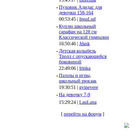
·
Пуховик Адидас для
девочки 158-164
00:53:45 |
InnaLud
·
Куплю школьный
сарафан на 128 см
Классической гимназии
16:50:46 |
Jdask
·
Детская колыбель
Тролл с опускающейся
боковиной
22:49:06 |
Irinka
·
Паззлы и игры,
школьный рюкзак
19:30:51 |
gvinevere
·
Hа девочку 7-9
15:29:24 |
LauLana
[
перейти на форум
]