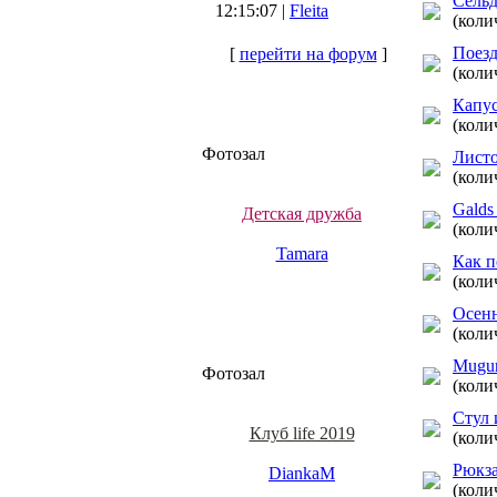
Сельд
12:15:07 |
Fleita
(коли
Поезд
[
перейти на форум
]
(коли
Капус
(коли
Фотозал
Листо
(коли
Galds
Детская дружба
(коли
Tamara
Как п
(коли
Осенн
(коли
Mugur
Фотозал
(коли
Стул 
Клуб life 2019
(коли
Рюкза
DiankaM
(коли