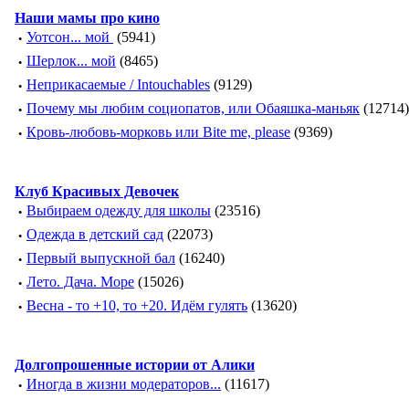
Наши мамы про кино
·
Уотсон... мой
(5941)
·
Шерлок... мой
(8465)
·
Неприкасаемые / Intouchables
(9129)
·
Почему мы любим социопатов, или Обаяшка-маньяк
(12714)
·
Кровь-любовь-морковь или Bite me, please
(9369)
Клуб Красивых Девочек
·
Выбираем одежду для школы
(23516)
·
Одежда в детский сад
(22073)
·
Первый выпускной бал
(16240)
·
Лето. Дача. Море
(15026)
·
Весна - то +10, то +20. Идём гулять
(13620)
Долгопрошенные истории от Алики
·
Иногда в жизни модераторов...
(11617)