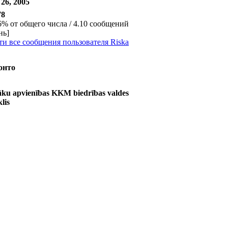
26, 2005
78
6% от общего числа / 4.10 сообщений
нь]
и все сообщения пользователя Riska
онто
ku apvienības KKM biedrības valdes
klis