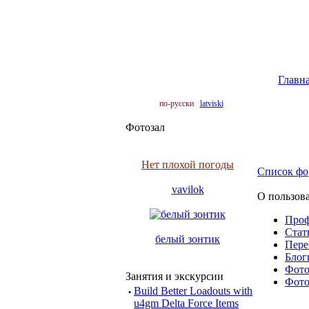
Главн
по-русски
latviski
Фотозал
Нет плохой погоды
Список фо
vavilok
О пользова
Про
Cтать
белый зонтик
Пере
Блоги
Фото 
Занятия и экскурсии
Фото 
·
Build Better Loadouts with
u4gm Delta Force Items