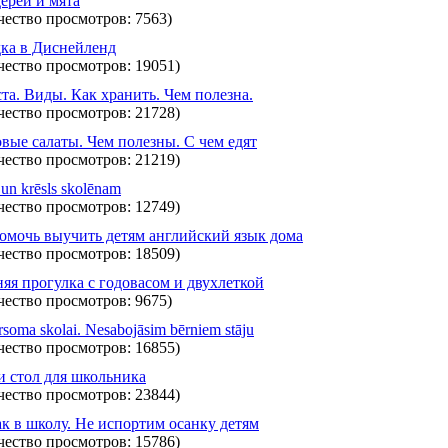
ерей и мята
чество просмотров: 7563)
ка в Диснейленд
чество просмотров: 19051)
та. Виды. Как хранить. Чем полезна.
чество просмотров: 21728)
вые салаты. Чем полезны. С чем едят
чество просмотров: 21219)
 un krēsls skolēnam
чество просмотров: 12749)
омочь выучить детям английский язык дома
чество просмотров: 18509)
яя прогулка с годовасом и двухлеткой
чество просмотров: 9675)
soma skolai. Nesabojāsim bērniem stāju
чество просмотров: 16855)
и стол для школьника
чество просмотров: 23844)
к в школу. Не испортим осанку детям
чество просмотров: 15786)