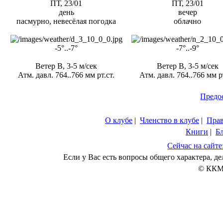
ПТ, 23/01
ПТ, 23/01
день
вечер
пасмурно, невесёлая погодка
облачно
-5°..-7°
-7°..-9°
Ветер В, 3-5 м/сек
Ветер В, 3-5 м/сек
Атм. давл. 764..766 мм рт.ст.
Атм. давл. 764..766 мм рт
Предо
О клубе
|
Членство в клубе
|
Пра
Книги
|
Б
Сейчас на сайте
Если у Вас есть вопросы общего характера, 
© ККМ