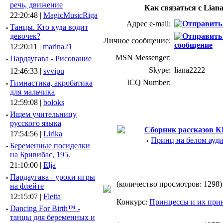
речь, движение
Как связаться с Lian
22:20:48 |
MagicMusicRiga
Адрес e-mail:
·
Танцы. Кто куда водит
девочек?
Личное сообщение:
12:20:11 |
marina21
MSN Messenger:
·
Пардаугава - Рисование
Skype:
liana2222
12:46:33 |
svvipu
ICQ Number:
·
Гимнастика, акробатика
для мальчика
12:59:08 |
boloks
·
Ищем учительницу
русского языка
Сборник рассказов 
17:54:56 |
Lirika
·
Принц на белом ауди
·
Беременные посиделки
на Бривибас, 195.
21:10:00 |
Elja
·
Пардаугава - уроки игры
(количество просмотров: 1298)
на флейте
12:15:07 |
Fleita
Конкурс:
Принцессы и их при
·
Dancing For Birth™ -
танцы для беременных и