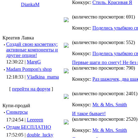
Конкурс:
Стиль. Красивая Я
DiankaM
(количество просмотров: 691)
Конкурс:
Поделись улыбкою с
Креатив Лавка
(количество просмотров: 552)
·
Создай свою косметику:
активные компоненты и
Конкурс:
Поделись улыбкою с
другие опции!
12:30:22 |
MargG
Первые шаги по снегу! Не без 
(количество просмотров: 790)
·
Madam Pompon's shop
12:18:33 |
Vladkina_mama
Конкурс:
Раз шажочек, два ша
[
перейти на форум
]
(количество просмотров: 2401)
Конкурс:
Mr. & Mrs. Smith
Купи-продай
·
Сникерсы
И такое бывает!
(количество просмотров: 2520)
17:24:54 |
Leeeeen
·
Отдам БЕСПЛАТНО
Конкурс:
Mr. & Mrs. Smith
17:52:05 |
double_lucky