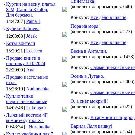
Синеглазка!
·
Куртки на весну, платья
(количество просмотров: 640)
S-M, Сапоги 37-40р.
Для беремен.
Конкурс:
Все дело в шляпе
14:47:07 |
Paina_l
Пора на моря!
·
Кубики Зайцева
(количество просмотров: 573)
12:03:08 |
Jdask
Конкурс:
Все дело в шляпе
·
Коты-воители
15:20:21 |
Leeeeen
Весна в Анталии.
(количество просмотров: 1478)
·
Продаю книги и
настолку 3.10.2024
Конкурс:
Самые прекрасные и
22:20:00 |
Ana
Осень в Лугано.
·
Продаю настольные
(количество просмотров: 2006)
игры
15:26:19 |
Nadinochka
Конкурс:
Самые прекрасные и
·
Куплю тапки
О, а снег мокрый!
шерстяные валяные
(количество просмотров: 625)
14:02:46 |
LukolgaO
·
Лыжный костюм 4F
Конкурс:
В гармонии с приро
комбез+куртка XL
Варила Ляля кашку!
09:48:34 |
_Nezabudka_
(количество просмотров: 554)
·
Куплю учебники для 7