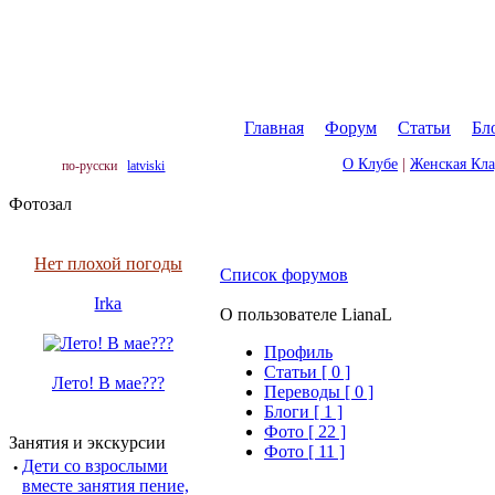
Главная
|
Форум
|
Статьи
|
Бл
О Клубе
|
Женская Кл
по-русски
latviski
Фотозал
Нет плохой погоды
Список форумов
Irka
О пользователе LianaL
Профиль
Cтатьи [ 0 ]
Лето! В мае???
Переводы [ 0 ]
Блоги [ 1 ]
Фото [ 22 ]
Занятия и экскурсии
Фото [ 11 ]
·
Дети со взрослыми
вместе занятия пение,