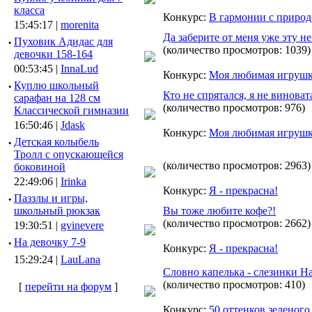
класса
Конкурс:
В гармонии с приро
15:45:17 |
morenita
Да заберите от меня уже эту н
·
Пуховик Адидас для
(количество просмотров: 1039)
девочки 158-164
00:53:45 |
InnaLud
Конкурс:
Моя любимая игруш
·
Куплю школьный
Кто не спрятался, я не виноват
сарафан на 128 см
(количество просмотров: 976)
Классической гимназии
16:50:46 |
Jdask
Конкурс:
Моя любимая игруш
·
Детская колыбель
Тролл с опускающейся
(количество просмотров: 2963)
боковиной
22:49:06 |
Irinka
Конкурс:
Я - прекрасна!
·
Паззлы и игры,
школьный рюкзак
Вы тоже любите кофе?!
(количество просмотров: 2662)
19:30:51 |
gvinevere
·
Hа девочку 7-9
Конкурс:
Я - прекрасна!
15:29:24 |
LauLana
Словно капелька - слезинки На
(количество просмотров: 410)
[
перейти на форум
]
Конкурс:
50 оттенков зеленого