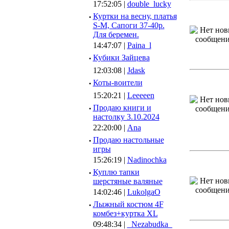
17:52:05 |
double_lucky
·
Куртки на весну, платья
S-M, Сапоги 37-40р.
Для беремен.
14:47:07 |
Paina_l
·
Кубики Зайцева
12:03:08 |
Jdask
·
Коты-воители
15:20:21 |
Leeeeen
·
Продаю книги и
настолку 3.10.2024
22:20:00 |
Ana
·
Продаю настольные
игры
15:26:19 |
Nadinochka
·
Куплю тапки
шерстяные валяные
14:02:46 |
LukolgaO
·
Лыжный костюм 4F
комбез+куртка XL
09:48:34 |
_Nezabudka_