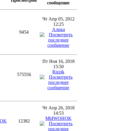
р
Просмотров
сообщение
Чт Апр 05, 2012
12:25
Алика
9454
Пт Ноя 16, 2018
15:50
Rizzik
575556
Чт Апр 26, 2018
14:53
MbIWOHOK
HOK
12382