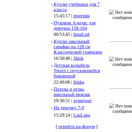
·
Куплю учебники для 7
класса
15:45:17 |
morenita
·
Пуховик Адидас для
девочки 158-164
00:53:45 |
InnaLud
·
Куплю школьный
сарафан на 128 см
Классической гимназии
16:50:46 |
Jdask
·
Детская колыбель
Тролл с опускающейся
боковиной
22:49:06 |
Irinka
·
Паззлы и игры,
школьный рюкзак
19:30:51 |
gvinevere
·
Hа девочку 7-9
15:29:24 |
LauLana
[
перейти на форум
]