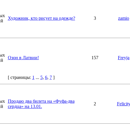
Художник, кто рисует на одежде?
3
zamio
Озон в Латвии!
157
Freyja
[ страницы:
1
...
5
,
6
,
7
]
Продаю два билета на «Фуфа-два
2
Felicit
сердца» на 13.01.