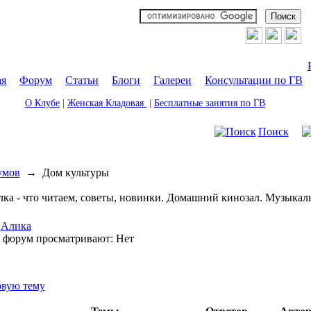
ая
|
Форум
|
Статьи
|
Блоги
|
Галереи
|
Консультации по ГВ
О Клубе
|
Женская Кладовая
|
Бесплатные занятия по ГВ
Поиск
умов
→
Дом культуры
ка - что читаем, советы, новинки. Домашний кинозал. Музыкал
:
Алика
т форум просматривают: Нет