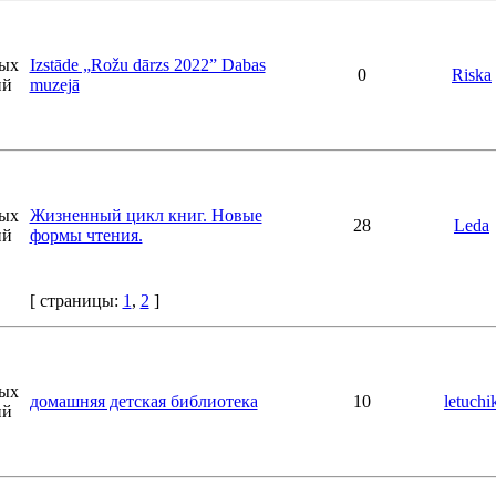
Izstāde „Rožu dārzs 2022” Dabas
0
Riska
muzejā
Жизненный цикл книг. Новые
28
Leda
формы чтения.
[ страницы:
1
,
2
]
домашняя детская библиотека
10
letuchi