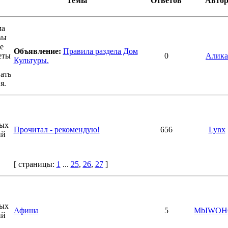
Темы
Ответов
Авто
Объявление:
Правила раздела Дом
0
Алика
Культуры.
Прочитал - рекомендую!
656
Lynx
[ страницы:
1
...
25
,
26
,
27
]
Афиша
5
MbIWO