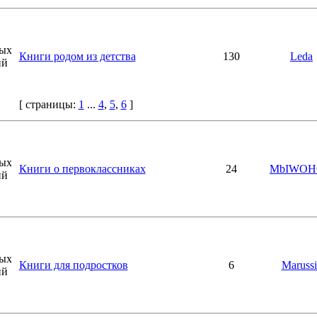
Книги родом из детства
130
Leda
[ страницы:
1
...
4
,
5
,
6
]
Книги о первоклассниках
24
MbIWO
Книги для подростков
6
Marussi