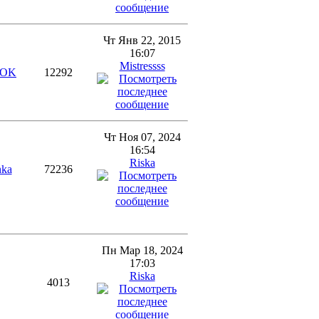
Чт Янв 22, 2015
16:07
Mistressss
HOK
12292
Чт Ноя 07, 2024
16:54
Riska
nka
72236
Пн Мар 18, 2024
17:03
Riska
4013