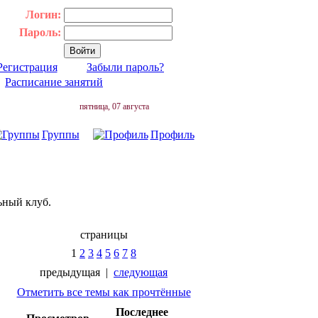
Логин:
Пароль:
Регистрация
Забыли пароль?
|
Расписание занятий
пятница, 07 августа
Группы
Профиль
ьный клуб.
страницы
1
2
3
4
5
6
7
8
предыдущая
|
следующая
Отметить все темы как прочтённые
Последнее