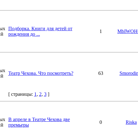
Подборка. Книги для детей от
1
MbIWO
рождения до ...
Театр Чехова. Что посмотреть?
63
Smorodi
[ страницы:
1
,
2
,
3
]
В апреле в Театре Чехова две
0
Riska
премьеры