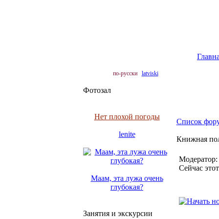
Главн
по-русски
latviski
Фотозал
Нет плохой погоды
Список фор
lenite
Книжная пол
Модератор
Сейчас это
Маам, эта лужа очень
глубокая?
Занятия и экскурсии