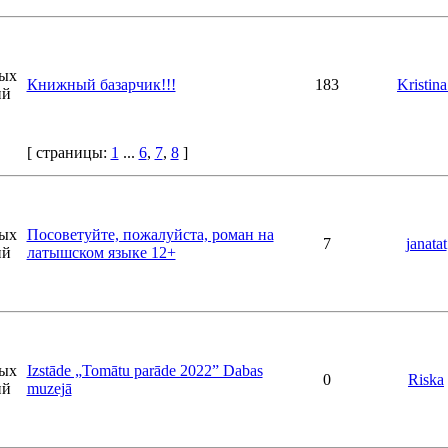
Книжный базарчик!!!
183
Kristin
[ страницы:
1
...
6
,
7
,
8
]
Посоветуйте, пожалуйста, роман на
7
janatat
латышском языке 12+
Izstāde „Tomātu parāde 2022” Dabas
0
Riska
muzejā