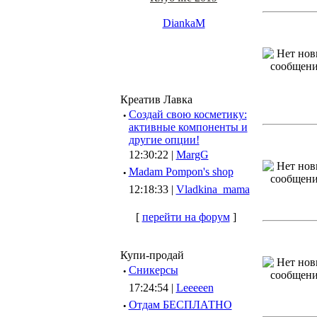
DiankaM
Креатив Лавка
·
Создай свою косметику:
активные компоненты и
другие опции!
12:30:22 |
MargG
·
Madam Pompon's shop
12:18:33 |
Vladkina_mama
[
перейти на форум
]
Купи-продай
·
Сникерсы
17:24:54 |
Leeeeen
·
Отдам БЕСПЛАТНО