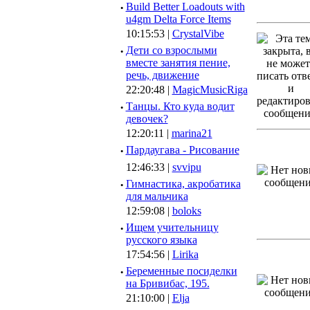
·
Build Better Loadouts with
u4gm Delta Force Items
10:15:53 |
CrystalVibe
·
Дети со взрослыми
вместе занятия пение,
речь, движение
22:20:48 |
MagicMusicRiga
·
Танцы. Кто куда водит
девочек?
12:20:11 |
marina21
·
Пардаугава - Рисование
12:46:33 |
svvipu
·
Гимнастика, акробатика
для мальчика
12:59:08 |
boloks
·
Ищем учительницу
русского языка
17:54:56 |
Lirika
·
Беременные посиделки
на Бривибас, 195.
21:10:00 |
Elja