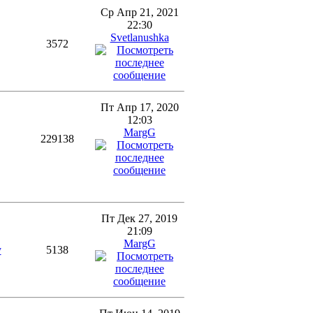
Ср Апр 21, 2021
22:30
Svetlanushka
3572
Пт Апр 17, 2020
12:03
MargG
229138
Пт Дек 27, 2019
21:09
MargG
y
5138