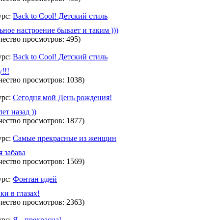
урс:
Back to Cool! Детский стиль
ное настроение бывает и таким )))
чество просмотров: 495)
урс:
Back to Cool! Детский стиль
!!!
чество просмотров: 1038)
урс:
Сегодня мой День рождения!
ет назад ))
чество просмотров: 1877)
урс:
Самые прекрасные из женщин
я забава
чество просмотров: 1569)
урс:
Фонтан идей
ки в глазах!
чество просмотров: 2363)
урс:
Я - прекрасна!