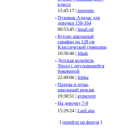
класса
15:45:17 |
morenita
·
Пуховик Адидас для
девочки 158-164
00:53:45 |
InnaLud
·
Куплю школьный
сарафан на 128 см
Классической гимназии
16:50:46 |
Jdask
·
Детская колыбель
Тролл с опускающейся
боковиной
22:49:06 |
Irinka
·
Паззлы и игры,
школьный рюкзак
19:30:51 |
gvinevere
·
Hа девочку 7-9
15:29:24 |
LauLana
[
перейти на форум
]