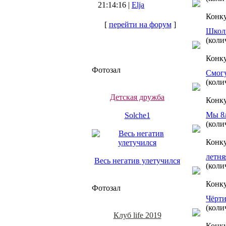
21:14:16 |
Elja
Конк
[
перейти на форум
]
Школь
(коли
Конк
Фотозал
Смогу
(коли
Детская дружба
Конк
Мы 8л
Solche1
(коли
Конк
летня
Весь негатив улетучился
(коли
Конк
Фотозал
Чёрти
(коли
Клуб life 2019
Конк