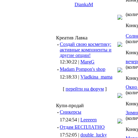
DiankaM
(коли
Конк
Солн
Креатив Лавка
(коли
·
Создай свою косметику:
активные компоненты и
Конк
другие опции!
вечер
12:30:22 |
MargG
(коли
·
Madam Pompon's shop
12:18:33 |
Vladkina_mama
Конк
Окно 
[
перейти на форум
]
(коли
Конк
Купи-продай
·
Сникерсы
Зимня
(коли
17:24:54 |
Leeeeen
·
Отдам БЕСПЛАТНО
Конк
17:52:05 |
double_lucky