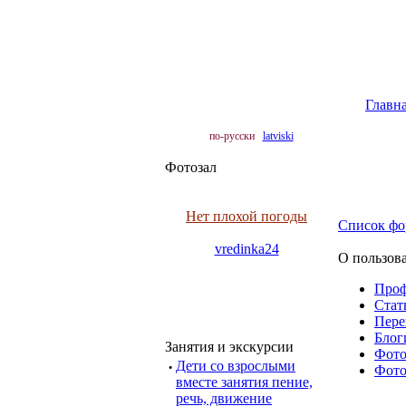
Главн
по-русски
latviski
Фотозал
Нет плохой погоды
Список фо
vredinka24
О пользова
Про
Cтать
Пере
Блоги
Занятия и экскурсии
Фото 
·
Дети со взрослыми
Фото 
вместе занятия пение,
речь, движение