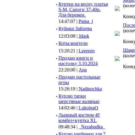
Мороз
·
Куртки на весну, платья
(коли
S-M, Сапоги 37-40р.
Для беремен.
Конк
14:47:07 |
Paina_l
После
·
Кубики Зайцева
(коли
12:03:08 |
Jdask
Конк
·
Коты-воители
Шампи
15:20:21 |
Leeeeen
(коли
·
Продаю книги и
настолку 3.10.2024
Конк
22:20:00 |
Ana
·
Продаю настольные
игры
15:26:19 |
Nadinochka
·
Куплю тапки
шерстяные валяные
14:02:46 |
LukolgaO
·
Лыжный костюм 4F
комбез+куртка XL
09:48:34 |
_Nezabudka_
·
Куплю учебники для 7