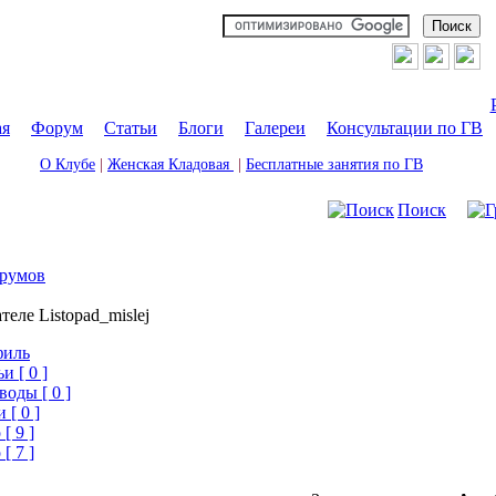
ая
|
Форум
|
Статьи
|
Блоги
|
Галереи
|
Консультации по ГВ
О Клубе
|
Женская Кладовая
|
Бесплатные занятия по ГВ
Поиск
румов
теле Listopad_mislej
филь
и [ 0 ]
воды [ 0 ]
 [ 0 ]
[ 9 ]
[ 7 ]