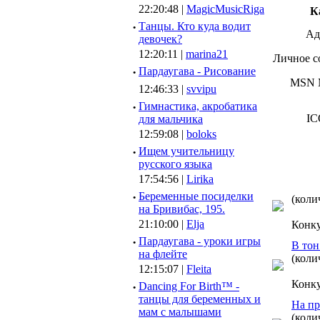
22:20:48 |
MagicMusicRiga
К
·
Танцы. Кто куда водит
Ад
девочек?
12:20:11 |
marina21
Личное с
·
Пардаугава - Рисование
MSN M
12:46:33 |
svvipu
·
Гимнастика, акробатика
IC
для мальчика
12:59:08 |
boloks
·
Ищем учительницу
русского языка
17:54:56 |
Lirika
·
Беременные посиделки
(коли
на Бривибас, 195.
21:10:00 |
Elja
Конк
·
Пардаугава - уроки игры
В тон
на флейте
(коли
12:15:07 |
Fleita
Конк
·
Dancing For Birth™ -
танцы для беременных и
На пр
мам с малышами
(коли