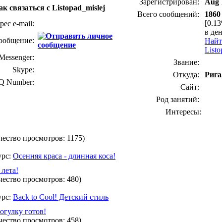
Зарегистрирован:
Aug 
ак связаться с Listopad_mislej
Всего сообщений:
1860
[0.1
рес e-mail:
в ден
ообщение:
Найт
Listo
essenger:
Звание:
Skype:
Откуда:
Рига
Q Number:
Сайт:
Род занятий:
Интересы:
чество просмотров: 1175)
урс:
Осенняя краса - длинная коса!
 лета!
чество просмотров: 480)
урс:
Back to Cool! Детский стиль
огулку готов!
чество просмотров: 458)