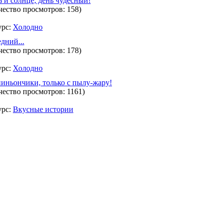
 и солнце, день чудесный!
чество просмотров: 158)
урс:
Холодно
дний...
чество просмотров: 178)
урс:
Холодно
ньончики, только с пылу-жару!
чество просмотров: 1161)
урс:
Вкусные истории