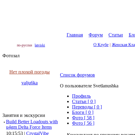
Главная
|
Форум
|
Статьи
|
Бл
О Клубе
|
Женская Кл
по-русски
latviski
Фотозал
Нет плохой погоды
Список форумов
valju6ka
О пользователе Svetlanushka
Профиль
Cтатьи [ 0 ]
Переводы [ 0 ]
Блоги [ 0 ]
Занятия и экскурсии
Фото [ 58 ]
·
Build Better Loadouts with
Фото [ 56 ]
u4gm Delta Force Items
10:15:53 |
CrystalVibe
Консультант по грудному вска