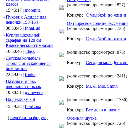
класса
(количество просмотров: 827)
15:45:17 |
morenita
Конкурс:
С улыбкой по жизни
·
Пуховик Адидас для
девочки 158-164
Октябрьское солнце рассмеши
00:53:45 |
InnaLud
(количество просмотров: 725)
·
Куплю школьный
Конкурс:
С улыбкой по жизни
сарафан на 128 см
Классической гимназии
16:50:46 |
Jdask
(количество просмотров: 878)
·
Детская колыбель
Конкурс:
Сегодня мой День ро
Тролл с опускающейся
боковиной
22:49:06 |
Irinka
(количество просмотров: 2411)
·
Паззлы и игры,
Конкурс:
Mr. & Mrs. Smith
школьный рюкзак
19:30:51 |
gvinevere
·
Hа девочку 7-9
(количество просмотров: 1336)
15:29:24 |
LauLana
Конкурс:
Все дело в шляпе
[
перейти на форум
]
Осенняя шутка
(количество просмотров: 726)