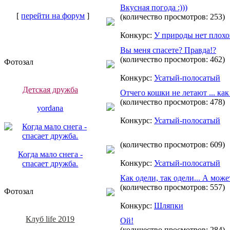
Вкусная погода :)))
[
перейти на форум
]
(количество просмотров: 253)
Конкурс:
У природы нет плох
Вы меня спасете? Правда!?
(количество просмотров: 462)
Фотозал
Конкурс:
Усатый-полосатый
Детская дружба
Отчего кошки не летают ... ка
(количество просмотров: 478)
yordana
Конкурс:
Усатый-полосатый
(количество просмотров: 609)
Когда мало снега -
Конкурс:
Усатый-полосатый
спасает дружба.
Как одели, так одели... А мож
(количество просмотров: 557)
Фотозал
Конкурс:
Шляпки
Клуб life 2019
Ой!
(количество просмотров: 284)