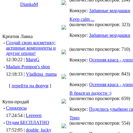
DiankaM
Конкурс:
Забавные мордашки
Keep calm ...
(количество просмотров: 323)
Конкурс:
Забавные мордашки
Креатив Лавка
·
Создай свою косметику:
активные компоненты и
(количество просмотров: 710)
другие опции!
12:30:22 |
MargG
Конкурс:
Осенняя краса - длин
·
Madam Pompon's shop
(количество просмотров: 843)
12:18:33 |
Vladkina_mama
Конкурс:
Осенняя краса - длин
[
перейти на форум
]
В брызгах радости :)
(количество просмотров: 659)
Купи-продай
·
Сникерсы
Конкурс:
Поделись улыбкою с
17:24:54 |
Leeeeen
Трио
·
Отдам БЕСПЛАТНО
(количество просмотров: 554)
17:52:05 |
double_lucky