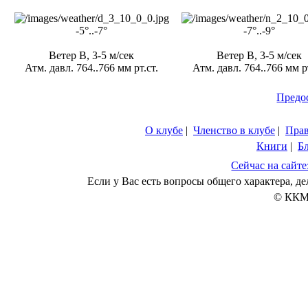
-5°..-7°
-7°..-9°
Ветер В, 3-5 м/сек
Ветер В, 3-5 м/сек
Атм. давл. 764..766 мм рт.ст.
Атм. давл. 764..766 мм рт
Предо
О клубе
|
Членство в клубе
|
Пра
Книги
|
Б
Сейчас на сайте
Если у Вас есть вопросы общего характера, 
© ККМ