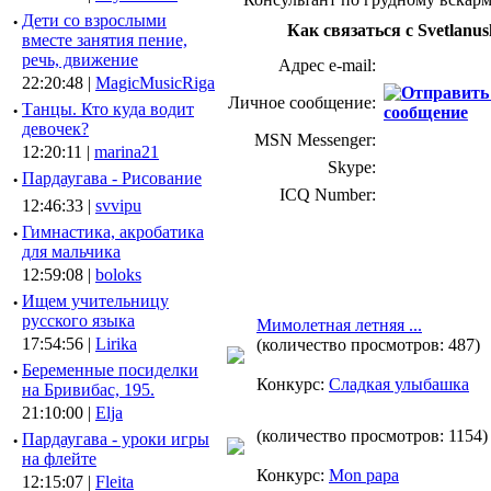
·
Дети со взрослыми
Как связаться с Svetlanu
вместе занятия пение,
речь, движение
Адрес e-mail:
22:20:48 |
MagicMusicRiga
Личное сообщение:
·
Танцы. Кто куда водит
девочек?
MSN Messenger:
12:20:11 |
marina21
Skype:
·
Пардаугава - Рисование
ICQ Number:
12:46:33 |
svvipu
·
Гимнастика, акробатика
для мальчика
12:59:08 |
boloks
·
Ищем учительницу
русского языка
Мимолетная летняя ...
17:54:56 |
Lirika
(количество просмотров: 487)
·
Беременные посиделки
Конкурс:
Сладкая улыбашка
на Бривибас, 195.
21:10:00 |
Elja
(количество просмотров: 1154)
·
Пардаугава - уроки игры
на флейте
Конкурс:
Mon papa
12:15:07 |
Fleita