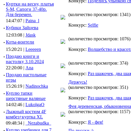
Конкурс:
Поделись улыбкою с
·
Куртки на весну, платья
S-M, Сапоги 37-40р.
Для беремен.
(количество просмотров: 1341)
14:47:07 |
Paina_l
Конкурс:
Selfie
·
Кубики Зайцева
12:03:08 |
Jdask
(количество просмотров: 1076)
·
Коты-воители
15:20:21 |
Leeeeen
Конкурс:
Волшебство и красот
·
Продаю книги и
настолку 3.10.2024
(количество просмотров: 374)
22:20:00 |
Ana
Конкурс:
Раз шажочек, два ша
·
Продаю настольные
игры
Держусь!
15:26:19 |
Nadinochka
(количество просмотров: 351)
·
Куплю тапки
Конкурс:
Раз шажочек, два ша
шерстяные валяные
14:02:46 |
LukolgaO
Фея деревенская, обыкновенная
·
Лыжный костюм 4F
(количество просмотров: 1157)
комбез+куртка XL
Конкурс:
Я - фея!
09:48:34 |
_Nezabudka_
·
Куплю учебники для 7
По-русски :)