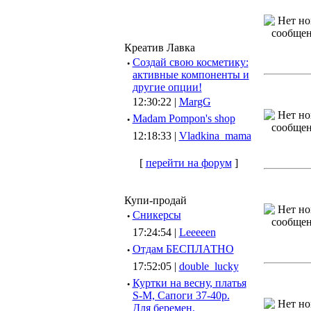
Креатив Лавка
·
Создай свою косметику:
активные компоненты и
другие опции!
12:30:22 |
MargG
·
Madam Pompon's shop
12:18:33 |
Vladkina_mama
[
перейти на форум
]
Купи-продай
·
Сникерсы
17:24:54 |
Leeeeen
·
Отдам БЕСПЛАТНО
17:52:05 |
double_lucky
·
Куртки на весну, платья
S-M, Сапоги 37-40р.
Для беремен.