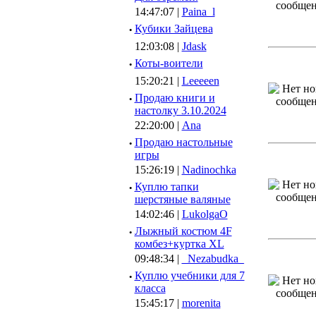
14:47:07 |
Paina_l
·
Кубики Зайцева
12:03:08 |
Jdask
·
Коты-воители
15:20:21 |
Leeeeen
·
Продаю книги и
настолку 3.10.2024
22:20:00 |
Ana
·
Продаю настольные
игры
15:26:19 |
Nadinochka
·
Куплю тапки
шерстяные валяные
14:02:46 |
LukolgaO
·
Лыжный костюм 4F
комбез+куртка XL
09:48:34 |
_Nezabudka_
·
Куплю учебники для 7
класса
15:45:17 |
morenita