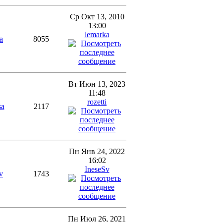
Ср Окт 13, 2010
13:00
lemarka
a
8055
Вт Июн 13, 2023
11:48
rozetti
sa
2117
Пн Янв 24, 2022
16:02
IneseSv
v
1743
Пн Июл 26, 2021