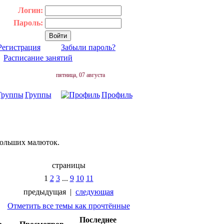
Логин:
Пароль:
Регистрация
Забыли пароль?
|
Расписание занятий
пятница, 07 августа
Группы
Профиль
 больших малюток.
страницы
1
2
3
...
9
10
11
предыдущая
|
следующая
Отметить все темы как прочтённые
Последнее