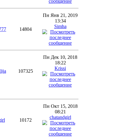
Пн Янв 21, 2019
13:34
Simha
777
14804
Пн Дек 10, 2018
18:22
Krissi
lija
107325
Пн Окт 15, 2018
08:21
chatandgirl
irl
10172