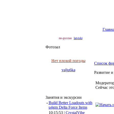
Главн
по-русски
latviski
Фотозал
Нет плохой погоды
Список фо
valju6ka
Развитие и
Модератор
Сейчас эт
Занятия и экскурсии
·
Build Better Loadouts with
u4gm Delta Force Items
10:15:53 |
CrystalVibe