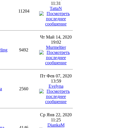
11:31
TattaN
11204
Чт Май 14, 2020
19:02
Murmeltier
ling
9492
Пт Фев 07, 2020
13:59
Evelyna
a
2560
Ср Янв 22, 2020
11:25
DiankaM
ina
4146