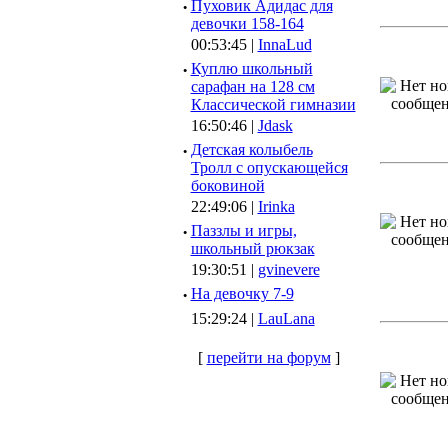
·
Пуховик Адидас для
девочки 158-164
00:53:45 |
InnaLud
·
Куплю школьный
сарафан на 128 см
Классической гимназии
16:50:46 |
Jdask
·
Детская колыбель
Тролл с опускающейся
боковиной
22:49:06 |
Irinka
·
Паззлы и игры,
школьный рюкзак
19:30:51 |
gvinevere
·
Hа девочку 7-9
15:29:24 |
LauLana
[
перейти на форум
]