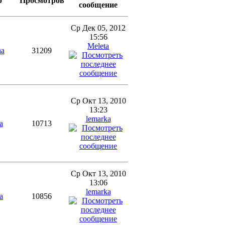
р
Просмотров
сообщение
Ср Дек 05, 2012
15:56
Meleta
na
31209
Ср Окт 13, 2010
13:23
lemarka
a
10713
Ср Окт 13, 2010
13:06
lemarka
a
10856