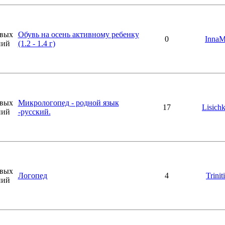
Обувь на осень активному ребенку
0
Inna
(1.2 - 1.4 г)
Микрологопед - родной язык
17
Lisich
-русский.
Логопед
4
Triniti