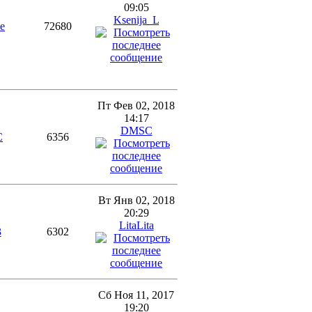
09:05
Ksenija_L
e
72680
Пт Фев 02, 2018
14:17
DMSC
C
6356
Вт Янв 02, 2018
20:29
LitaLita
3
6302
Сб Ноя 11, 2017
19:20