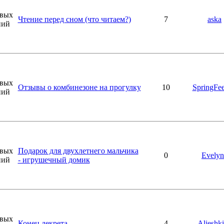
Чтение перед сном (что читаем?)
7
aska
Отзывы о комбинезоне на прогулку
10
SpringFee
Подарок для двухлетнего мальчика
0
Evelyn
- игрушечный домик
Конец декрета
4
Aljeshk