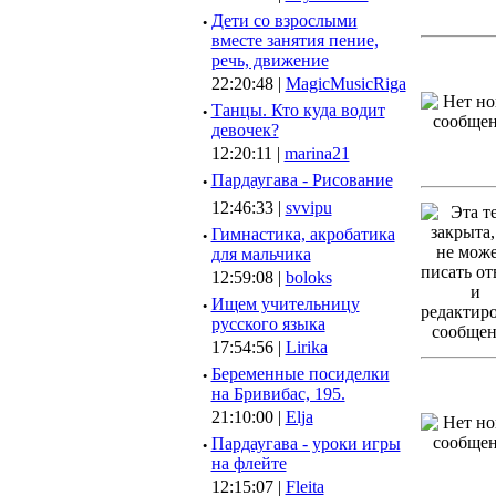
·
Дети со взрослыми
вместе занятия пение,
речь, движение
22:20:48 |
MagicMusicRiga
·
Танцы. Кто куда водит
девочек?
12:20:11 |
marina21
·
Пардаугава - Рисование
12:46:33 |
svvipu
·
Гимнастика, акробатика
для мальчика
12:59:08 |
boloks
·
Ищем учительницу
русского языка
17:54:56 |
Lirika
·
Беременные посиделки
на Бривибас, 195.
21:10:00 |
Elja
·
Пардаугава - уроки игры
на флейте
12:15:07 |
Fleita