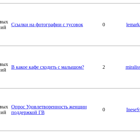
Ссылки на фотографии с тусовок
0
lemark
В какое кафе сходить с малышом?
2
miralis
Опрос Удовлетворенность женщин
0
IneseS
поддержкой ГВ