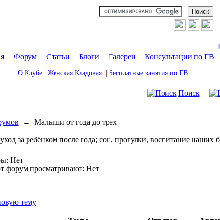
ая
|
Форум
|
Статьи
|
Блоги
|
Галереи
|
Консультации по ГВ
О Клубе
|
Женская Кладовая
|
Бесплатные занятия по ГВ
Поиск
румов
→
Малыши от года до трех
 уход за ребёнком после года; сон, прогулки, воспитание наших
ы: Нет
от форум просматривают: Нет