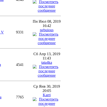
Пн Июл 08, 2019
16:42
nebuious
a_V
9331
Сб Апр 13, 2019
11:43
tata4ka
a
4541
Ср Янв 30, 2019
20:05
Karri
a
7765