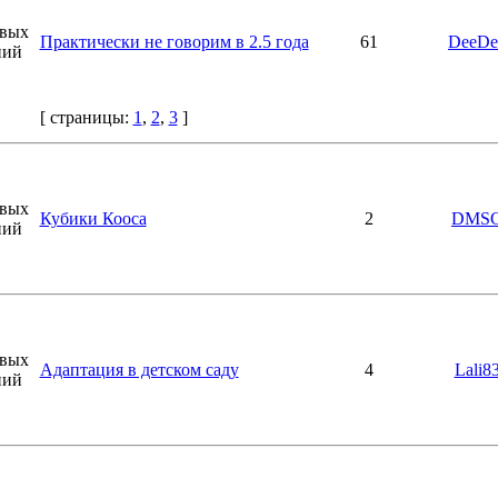
Практически не говорим в 2.5 года
61
DeeDe
[ страницы:
1
,
2
,
3
]
Кубики Кооса
2
DMS
Адаптация в детском саду
4
Lali8