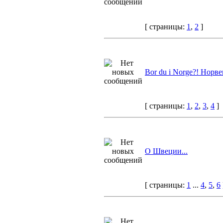
[ страницы:
1
,
2
]
Bor du i Norge?! Норве
[ страницы:
1
,
2
,
3
,
4
]
О Швеции...
[ страницы:
1
...
4
,
5
,
6