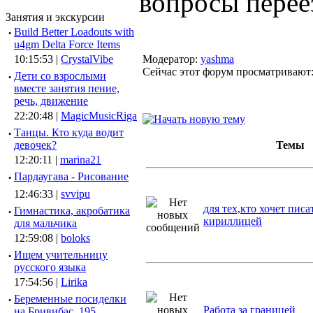
вопросы перее
Занятия и экскурсии
·
Build Better Loadouts with
u4gm Delta Force Items
10:15:53 |
CrystalVibe
Модератор:
yashma
Сейчас этот форум просматривают
·
Дети со взрослыми
вместе занятия пение,
речь, движение
22:20:48 |
MagicMusicRiga
·
Танцы. Кто куда водит
девочек?
Темы
12:20:11 |
marina21
·
Пардаугава - Рисование
12:46:33 |
svvipu
для тех,кто хочет писа
·
Гимнастика, акробатика
кириллицей
для мальчика
12:59:08 |
boloks
·
Ищем учительницу
русского языка
17:54:56 |
Lirika
·
Беременные посиделки
Работа за границей
на Бривибас, 195.