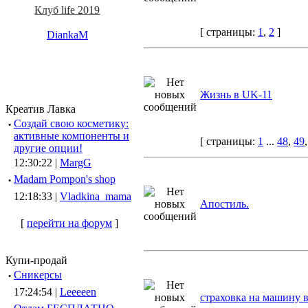
Клуб life 2019
[ страницы:
1
,
2
]
DiankaM
Жизнь в UK-11
Креатив Лавка
·
Создай свою косметику:
активные компоненты и
[ страницы:
1
...
48
,
49
другие опции!
12:30:22 |
MargG
·
Madam Pompon's shop
12:18:33 |
Vladkina_mama
Апостиль.
[
перейти на форум
]
Купи-продай
·
Сникерсы
17:24:54 |
Leeeeen
страховка на машину 