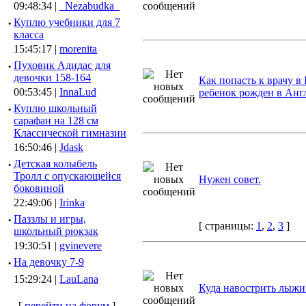
09:48:34 |
_Nezabudka_
·
Куплю учебники для 7
класса
15:45:17 |
morenita
·
Пуховик Адидас для
девочки 158-164
Как попасть к врачу в 
00:53:45 |
InnaLud
ребенок рожден в Анг
·
Куплю школьный
сарафан на 128 см
Классической гимназии
16:50:46 |
Jdask
·
Детская колыбель
Тролл с опускающейся
Нужен совет.
боковиной
22:49:06 |
Irinka
·
Паззлы и игры,
[ страницы:
1
,
2
,
3
]
школьный рюкзак
19:30:51 |
gvinevere
·
Hа девочку 7-9
15:29:24 |
LauLana
Куда навострить лыжи.
[
перейти на форум
]