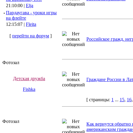
21:10:00 |
Elja
·
Пардаугава - уроки игры
на флейте
12:15:07 |
Fleita
[
перейти на форум
]
Российское гражд. не
Фотозал
Детская дружба
Граждане России в Ла
Fishka
[ страницы:
1
...
15
,
16
Фотозал
Как вернутся обратно 
американским гражда