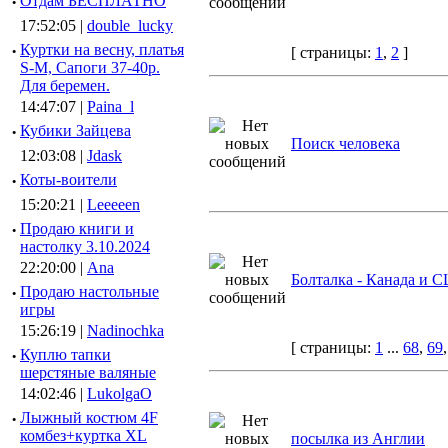
·
Отдам БЕСПЛАТНО
17:52:05 |
double_lucky
·
Куртки на весну, платья
[ страницы:
1
,
2
]
S-M, Сапоги 37-40р.
Для беремен.
14:47:07 |
Paina_l
·
Кубики Зайцева
Поиск человека
12:03:08 |
Jdask
·
Коты-воители
15:20:21 |
Leeeeen
·
Продаю книги и
настолку 3.10.2024
22:20:00 |
Ana
Болталка - Канада и 
·
Продаю настольные
игры
15:26:19 |
Nadinochka
[ страницы:
1
...
68
,
69
·
Куплю тапки
шерстяные валяные
14:02:46 |
LukolgaO
·
Лыжный костюм 4F
комбез+куртка XL
посылка из Англии