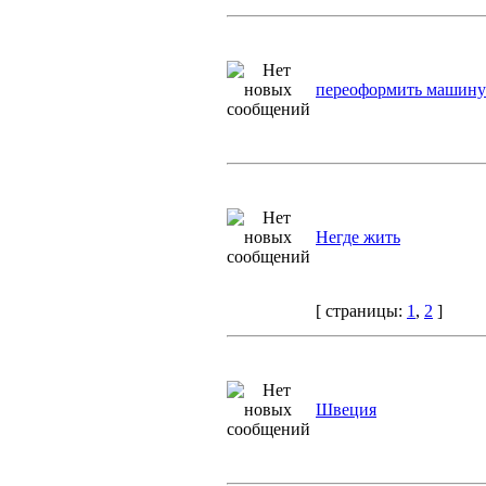
переоформить машину
Негде жить
[ страницы:
1
,
2
]
Швеция