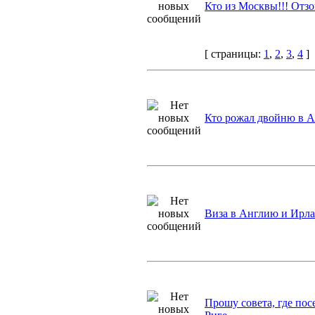
Кто из Москвы!!! Отзо
[ страницы:
1
,
2
,
3
,
4
]
Кто рожал двойню в А
Виза в Англию и Ирл
Прошу совета, где пос