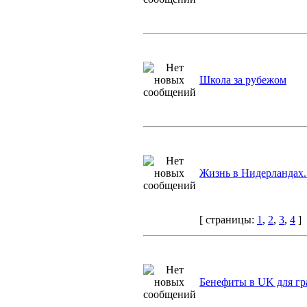
Школа за рубежом
Жизнь в Нидерландах.
[ страницы:
1
,
2
,
3
,
4
]
Бенефиты в UK для г