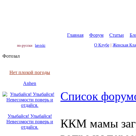
Главная
|
Форум
|
Статьи
|
Бл
О Клубе
|
Женская Кл
по-русски
latviski
Фотозал
Нет плохой погоды
Anhen
Список форум
Улыбайся! Улыбайся!
ККМ мамы заг
Невесомости поверь и
отдайся.