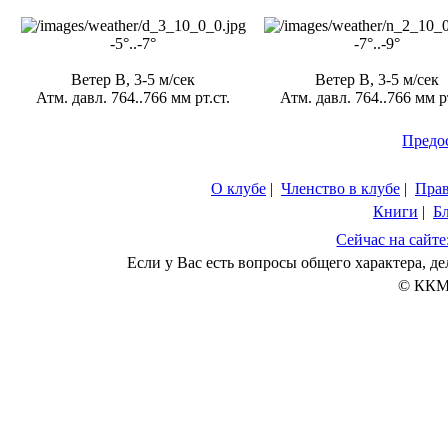
-5°..-7°
-7°..-9°
Ветер В, 3-5 м/сек
Ветер В, 3-5 м/сек
Атм. давл. 764..766 мм рт.ст.
Атм. давл. 764..766 мм рт
Предо
О клубе
|
Членство в клубе
|
Пра
Книги
|
Б
Сейчас на сайте
Если у Вас есть вопросы общего характера, 
© ККМ