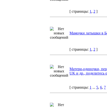
[ страницы:
1
,
2
]
Мамочки латышки в Б
[ страницы:
1
,
2
]
Матери-одиночки, пер
UK и др., поделитесь
[ страницы:
1
...
5
,
6
,
7