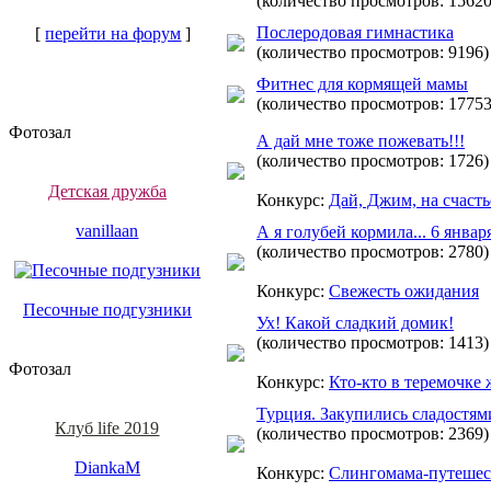
(количество просмотров: 15620
Послеродовая гимнастика
[
перейти на форум
]
(количество просмотров: 9196)
Фитнес для кормящей мамы
(количество просмотров: 17753
Фотозал
А дай мне тоже пожевать!!!
(количество просмотров: 1726)
Детская дружба
Конкурс:
Дай, Джим, на счасть
vanillaan
А я голубей кормила... 6 января.
(количество просмотров: 2780)
Конкурс:
Свежесть ожидания
Песочные подгузники
Ух! Какой сладкий домик!
(количество просмотров: 1413)
Фотозал
Конкурс:
Кто-кто в теремочке 
Турция. Закупились сладостями
Клуб life 2019
(количество просмотров: 2369)
DiankaM
Конкурс:
Слингомама-путешес