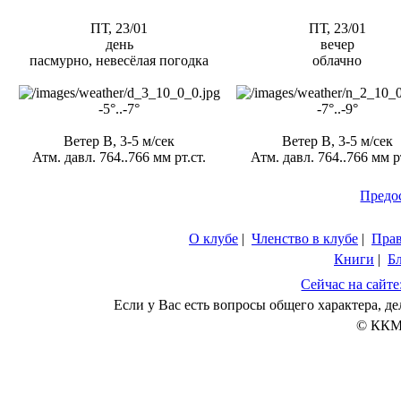
ПТ, 23/01
ПТ, 23/01
день
вечер
пасмурно, невесёлая погодка
облачно
-5°..-7°
-7°..-9°
Ветер В, 3-5 м/сек
Ветер В, 3-5 м/сек
Атм. давл. 764..766 мм рт.ст.
Атм. давл. 764..766 мм рт
Предо
О клубе
|
Членство в клубе
|
Пра
Книги
|
Б
Сейчас на сайте
Если у Вас есть вопросы общего характера, 
© ККМ