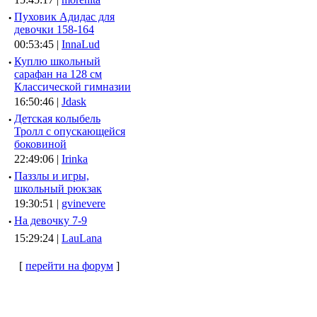
·
Пуховик Адидас для
девочки 158-164
00:53:45 |
InnaLud
·
Куплю школьный
сарафан на 128 см
Классической гимназии
16:50:46 |
Jdask
·
Детская колыбель
Тролл с опускающейся
боковиной
22:49:06 |
Irinka
·
Паззлы и игры,
школьный рюкзак
19:30:51 |
gvinevere
·
Hа девочку 7-9
15:29:24 |
LauLana
[
перейти на форум
]