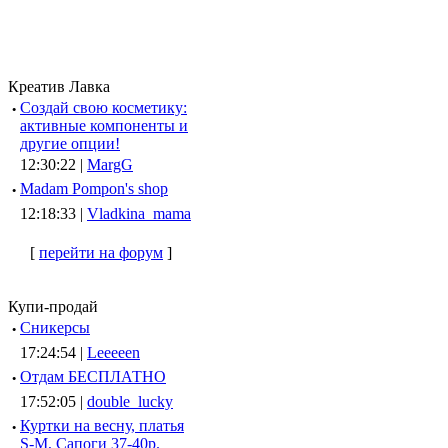
Креатив Лавка
·
Создай свою косметику:
активные компоненты и
другие опции!
12:30:22 |
MargG
·
Madam Pompon's shop
12:18:33 |
Vladkina_mama
[
перейти на форум
]
Купи-продай
·
Сникерсы
17:24:54 |
Leeeeen
·
Отдам БЕСПЛАТНО
17:52:05 |
double_lucky
·
Куртки на весну, платья
S-M, Сапоги 37-40р.