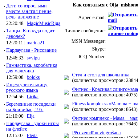
Как связаться с Olja_mishon
·
Дети со взрослыми
вместе занятия пение,
речь, движение
Адрес e-mail:
22:20:48 |
MagicMusicRiga
·
Танцы. Кто куда водит
Личное сообщение:
девочек?
MSN Messenger:
12:20:11 |
marina21
Skype:
·
Пардаугава - Рисование
ICQ Number:
12:46:33 |
svvipu
·
Гимнастика, акробатика
для мальчика
Стул и стол для школьника
12:59:08 |
boloks
(количество просмотров: 23844
·
Ищем учительницу
Фитнес «Красивая слингомама
русского языка
(количество просмотров: 4075)
17:54:56 |
Lirika
Fitness komplekss «Mamma + ma
·
Беременные посиделки
(количество просмотров: 8643)
на Бривибас, 195.
21:10:00 |
Elja
Фитнес комплекс «Мама + ма
·
Пардаугава - уроки игры
(количество просмотров: 7646)
на флейте
Pēcdzemdību vingrošana
12:15:07 |
Fleita