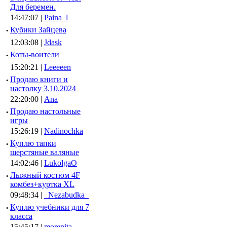
Для беремен.
14:47:07 |
Paina_l
·
Кубики Зайцева
12:03:08 |
Jdask
·
Коты-воители
15:20:21 |
Leeeeen
·
Продаю книги и
настолку 3.10.2024
22:20:00 |
Ana
·
Продаю настольные
игры
15:26:19 |
Nadinochka
·
Куплю тапки
шерстяные валяные
14:02:46 |
LukolgaO
·
Лыжный костюм 4F
комбез+куртка XL
09:48:34 |
_Nezabudka_
·
Куплю учебники для 7
класса
15:45:17 |
morenita