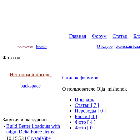
Главная
|
Форум
|
Статьи
|
Бл
О Клубе
|
Женская Кл
по-русски
latviski
Фотозал
Нет плохой погоды
Список форумов
backspace
О пользователе Olja_mishonok
Профиль
Cтатьи [ 7 ]
Переводы [ 0 ]
Блоги [ 0 ]
Занятия и экскурсии
Фото [ 4 ]
·
Build Better Loadouts with
Фото [ 0 ]
u4gm Delta Force Items
10:15:53 |
CrystalVibe