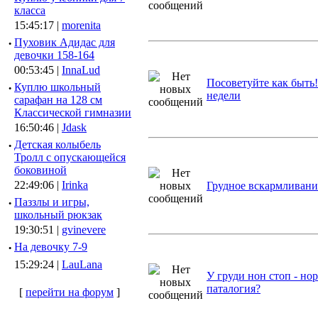
класса
15:45:17 |
morenita
·
Пуховик Адидас для
девочки 158-164
00:53:45 |
InnaLud
Посоветуйте как быть!
·
Куплю школьный
недели
сарафан на 128 см
Классической гимназии
16:50:46 |
Jdask
·
Детская колыбель
Тролл с опускающейся
боковиной
22:49:06 |
Irinka
Грудное вскармливани
·
Паззлы и игры,
школьный рюкзак
19:30:51 |
gvinevere
·
Hа девочку 7-9
15:29:24 |
LauLana
У груди нон стоп - но
паталогия?
[
перейти на форум
]