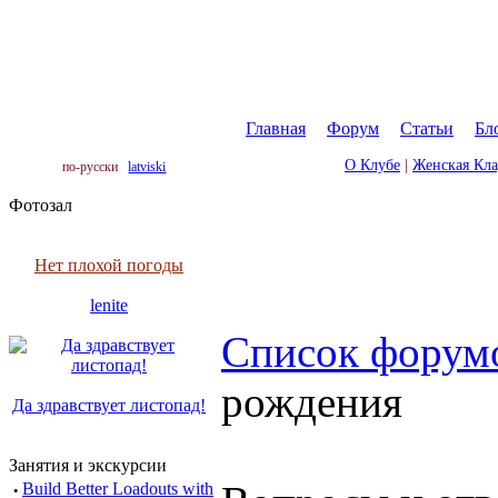
Главная
|
Форум
|
Статьи
|
Бл
О Клубе
|
Женская Кл
по-русски
latviski
Фотозал
Нет плохой погоды
lenite
Список форум
рождения
Да здравствует листопад!
Занятия и экскурсии
·
Build Better Loadouts with