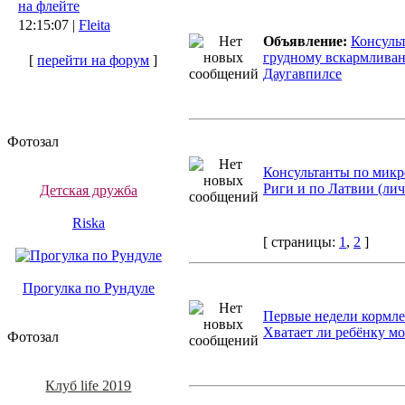
на флейте
12:15:07 |
Fleita
Объявление:
Консуль
грудному вскармлива
[
перейти на форум
]
Даугавпилсе
Фотозал
Консультанты по мик
Риги и по Латвии (лич
Детская дружба
Riska
[ страницы:
1
,
2
]
Прогулка по Рундуле
Первые недели кормле
Хватает ли ребёнку м
Фотозал
Клуб life 2019