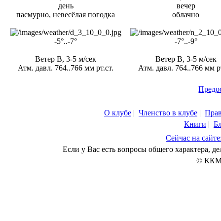
день
вечер
пасмурно, невесёлая погодка
облачно
-5°..-7°
-7°..-9°
Ветер В, 3-5 м/сек
Ветер В, 3-5 м/сек
Атм. давл. 764..766 мм рт.ст.
Атм. давл. 764..766 мм рт
Предо
О клубе
|
Членство в клубе
|
Пра
Книги
|
Б
Сейчас на сайте
Если у Вас есть вопросы общего характера, 
© ККМ