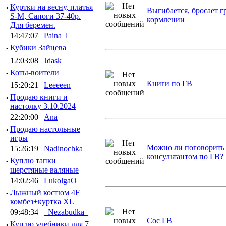
·
Куртки на весну, платья
Выгибается, бросает г
S-M, Сапоги 37-40р.
кормлении
Для беремен.
14:47:07 |
Paina_l
·
Кубики Зайцева
12:03:08 |
Jdask
·
Коты-воители
Книги по ГВ
15:20:21 |
Leeeeen
·
Продаю книги и
настолку 3.10.2024
22:20:00 |
Ana
·
Продаю настольные
игры
Можно ли поговорить
15:26:19 |
Nadinochka
консультантом по ГВ?
·
Куплю тапки
шерстяные валяные
14:02:46 |
LukolgaO
·
Лыжный костюм 4F
комбез+куртка XL
09:48:34 |
_Nezabudka_
Сос ГВ
·
Куплю учебники для 7