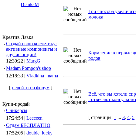
DiankaM
Три способа увеличит
молока
Креатив Лавка
·
Создай свою косметику:
активные компоненты и
Кормление в первые д
другие опции!
родов
12:30:22 |
MargG
·
Madam Pompon's shop
12:18:33 |
Vladkina_mama
[
перейти на форум
]
Всё, что вы хотели сп
- отвечают консультан
Купи-продай
·
Сникерсы
[ страницы:
1
...
3
,
4
,
5
17:24:54 |
Leeeeen
·
Отдам БЕСПЛАТНО
17:52:05 |
double_lucky