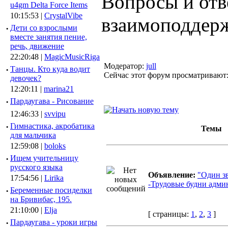
Вопросы и отв
u4gm Delta Force Items
10:15:53 |
CrystalVibe
взаимоподдер
·
Дети со взрослыми
вместе занятия пение,
речь, движение
22:20:48 |
MagicMusicRiga
Модератор:
jull
·
Танцы. Кто куда водит
Сейчас этот форум просматривают
девочек?
12:20:11 |
marina21
·
Пардаугава - Рисование
12:46:33 |
svvipu
·
Гимнастика, акробатика
Темы
для мальчика
12:59:08 |
boloks
·
Ищем учительницу
русского языка
Объявление:
"Один з
17:54:56 |
Lirika
-Трудовые будни адми
·
Беременные посиделки
на Бривибас, 195.
21:10:00 |
Elja
[ страницы:
1
,
2
,
3
]
·
Пардаугава - уроки игры