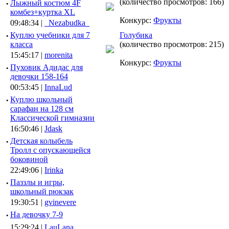
(количество просмотров: 166)
·
Лыжный костюм 4F
комбез+куртка XL
Конкурс:
Фрукты
09:48:34 |
_Nezabudka_
·
Куплю учебники для 7
Голубика
класса
(количество просмотров: 215)
15:45:17 |
morenita
Конкурс:
Фрукты
·
Пуховик Адидас для
девочки 158-164
00:53:45 |
InnaLud
·
Куплю школьный
сарафан на 128 см
Классической гимназии
16:50:46 |
Jdask
·
Детская колыбель
Тролл с опускающейся
боковиной
22:49:06 |
Irinka
·
Паззлы и игры,
школьный рюкзак
19:30:51 |
gvinevere
·
Hа девочку 7-9
15:29:24 |
LauLana