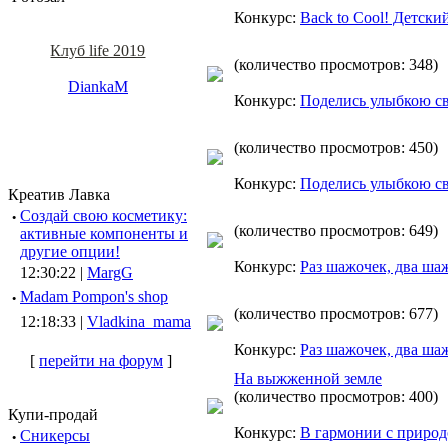
Конкурс:
Back to Cool! Детски
Клуб life 2019
(количество просмотров: 348)
DiankaM
Конкурс:
Поделись улыбкою с
(количество просмотров: 450)
Конкурс:
Поделись улыбкою с
Креатив Лавка
·
Создай свою косметику:
(количество просмотров: 649)
активные компоненты и
другие опции!
Конкурс:
Раз шажочек, два ша
12:30:22 |
MargG
·
Madam Pompon's shop
(количество просмотров: 677)
12:18:33 |
Vladkina_mama
Конкурс:
Раз шажочек, два ша
[
перейти на форум
]
На выжженной земле
(количество просмотров: 400)
Купи-продай
Конкурс:
В гармонии с приро
·
Сникерсы