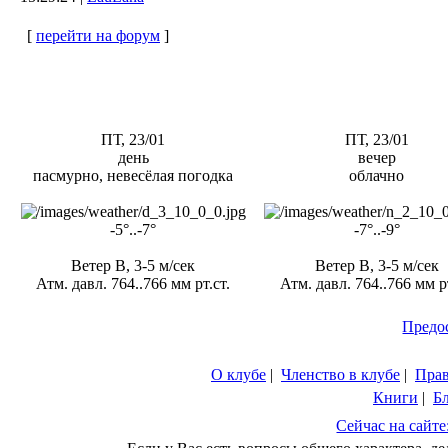
[
перейти на форум
]
ПТ, 23/01
ПТ, 23/01
день
вечер
пасмурно, невесёлая погодка
облачно
-5°..-7°
-7°..-9°
Ветер В, 3-5 м/сек
Ветер В, 3-5 м/сек
Атм. давл. 764..766 мм рт.ст.
Атм. давл. 764..766 мм рт
Предо
О клубе
|
Членство в клубе
|
Пра
Книги
|
Б
Сейчас на сайте