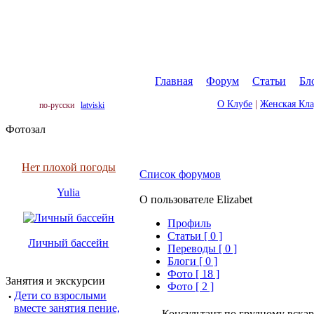
Главная
|
Форум
|
Статьи
|
Бл
О Клубе
|
Женская Кл
по-русски
latviski
Фотозал
Нет плохой погоды
Список форумов
Yulia
О пользователе Elizabet
Профиль
Cтатьи [ 0 ]
Личный бассейн
Переводы [ 0 ]
Блоги [ 0 ]
Фото [ 18 ]
Занятия и экскурсии
Фото [ 2 ]
·
Дети со взрослыми
вместе занятия пение,
Консультант по грудному вск