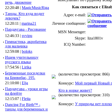
речь, движение
Как связаться с Elizab
22:20:48 |
MagicMusicRiga
·
Танцы. Кто куда водит
Адрес e-mail:
девочек?
12:20:11 |
marina21
Личное сообщение:
·
Пардаугава - Рисование
MSN Messenger:
12:46:33 |
svvipu
Skype:
liza1801v
·
Гимнастика, акробатика
ICQ Number:
для мальчика
12:59:08 |
boloks
·
Ищем учительницу
русского языка
17:54:56 |
Lirika
·
Беременные посиделки
(количество просмотров: 866)
на Бривибас, 195.
21:10:00 |
Elja
Конкурс:
Мой первый Новый 
·
Пардаугава - уроки игры
Кто в норке живет?
на флейте
(количество просмотров: 310)
12:15:07 |
Fleita
Конкурс:
У природы нет плох
·
Dancing For Birth™ -
танцы для беременных и