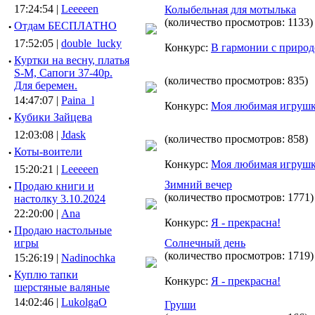
17:24:54 |
Leeeeen
Колыбельная для мотылька
(количество просмотров: 1133)
·
Отдам БЕСПЛАТНО
17:52:05 |
double_lucky
Конкурс:
В гармонии с приро
·
Куртки на весну, платья
S-M, Сапоги 37-40р.
(количество просмотров: 835)
Для беремен.
14:47:07 |
Paina_l
Конкурс:
Моя любимая игруш
·
Кубики Зайцева
12:03:08 |
Jdask
(количество просмотров: 858)
·
Коты-воители
Конкурс:
Моя любимая игруш
15:20:21 |
Leeeeen
Зимний вечер
·
Продаю книги и
(количество просмотров: 1771)
настолку 3.10.2024
22:20:00 |
Ana
Конкурс:
Я - прекрасна!
·
Продаю настольные
игры
Солнечный день
(количество просмотров: 1719)
15:26:19 |
Nadinochka
·
Куплю тапки
Конкурс:
Я - прекрасна!
шерстяные валяные
14:02:46 |
LukolgaO
Груши